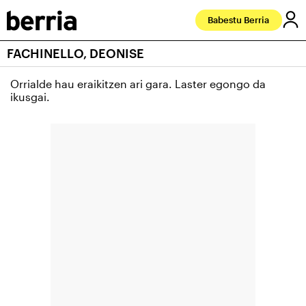
Babestu Berria
FACHINELLO, DEONISE
Orrialde hau eraikitzen ari gara. Laster egongo da
ikusgai.