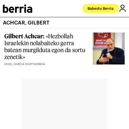
Babestu Berria
ACHCAR, GILBERT
Gilbert Achcar:
«Hezbollah
Israelekin nolabaiteko gerra
batean murgilduta egon da sortu
zenetik»
MIKEL GARCIA MARTIKORENA