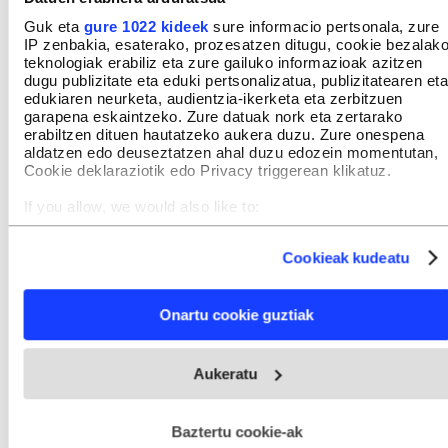
Guk eta
gure 1022 kideek
sure informacio pertsonala, zure
IP zenbakia, esaterako, prozesatzen ditugu, cookie bezalak
teknologiak erabiliz eta zure gailuko informazioak azitzen
dugu publizitate eta eduki pertsonalizatua, publizitatearen eta
edukiaren neurketa, audientzia-ikerketa eta zerbitzuen
Berria.eus - Euskal Editorea SM
garapena eskaintzeko. Zure datuak nork eta zertarako
Telefonoa: 943 30 40 30
erabiltzen dituen hautatzeko aukera duzu. Zure onespena
Bezero arreta: 943 30 43 45 | laguna@berria.eus
Webgunea:
webgunea@berria.eus
aldatzen edo deuseztatzen ahal duzu edozein momentutan,
Publizitatea:
publi@bidera.eus
Cookie deklaraziotik edo Privacy triggerean klikatuz.
Harremanetan jarri
ORRIALDE KORPORATIBOAK
If you allow, we would also like to:
Ezagutu BERRIA Taldea
Collect information about your geographical location
BERRIA berri bloga
which can be accurate to within several meters
Publizitatea
Cookieak kudeatu
Galdera-erantzunak
Identify your device by actively scanning it for specific
Kontratazioak
characteristics (fingerprinting)
Sarebide
Find out more about how your personal data is processed
LEGEA
Onartu cookie guztiak
and set your preferences in the
details section
.
Lege informazioa
Pribatutasun politika
Webgune honek cookie propioak eta hirugarrenen cookie-
Cookieak
Aukeratu
cc Lizentzia
fitxategiak erabiltzen ditu. Zure esperientzia eta zerbitzuak
Kanal etikoa
hobetzeko asmoz, cookie teknologiaz baliatzen gara. Ohar
BESTELAKO ZERBITZUAK
hau onartuz gero, teknologia hori erabiltzeko baimen
Bidera zerbitzuak
esplizitua ematen diguzu.
Gehiago irakurri
Baztertu cookie-ak
Midas Media