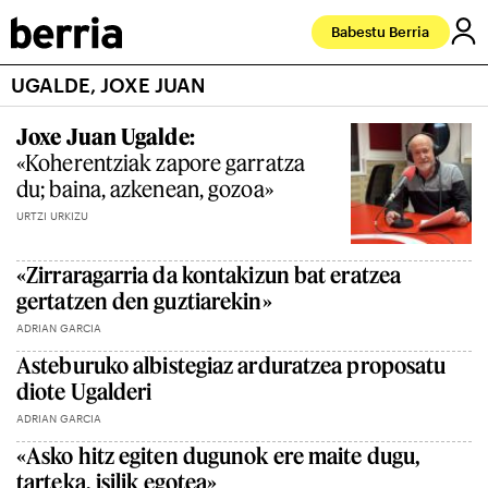
Babestu Berria
UGALDE, JOXE JUAN
Joxe Juan Ugalde:
«Koherentziak zapore garratza
du; baina, azkenean, gozoa»
URTZI URKIZU
«Zirraragarria da kontakizun bat eratzea
gertatzen den guztiarekin»
ADRIAN GARCIA
Asteburuko albistegiaz arduratzea proposatu
diote Ugalderi
ADRIAN GARCIA
«Asko hitz egiten dugunok ere maite dugu,
tarteka, isilik egotea»