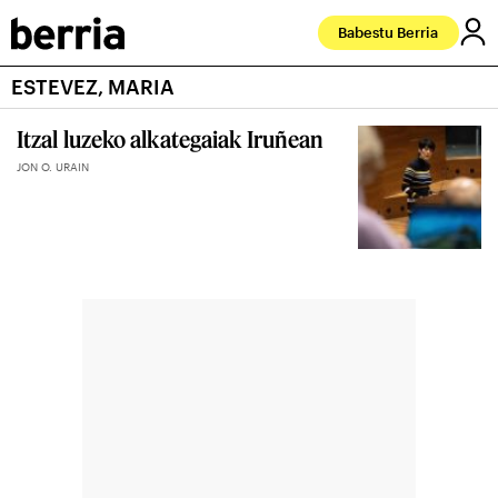
Babestu Berria
ESTEVEZ, MARIA
Itzal luzeko alkategaiak Iruñean
JON O. URAIN