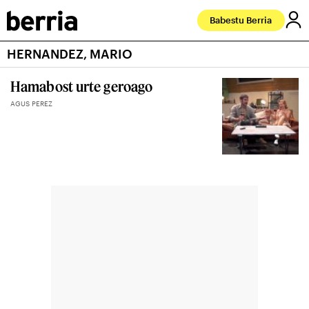
Babestu Berria
HERNANDEZ, MARIO
Hamabost urte geroago
AGUS PEREZ