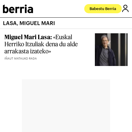
Babestu Berria
LASA, MIGUEL MARI
Miguel Mari Lasa:
«Euskal
Herriko Itzuliak dena du alde
arrakasta izateko»
IÑAUT MATAUKO RADA