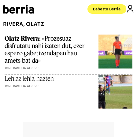
Babestu Berria
RIVERA, OLATZ
Olatz Rivera:
«Prozesuaz
disfrutatu nahi izaten dut, ezer
espero gabe; izendapen hau
amets bat da»
JONE BASTIDA ALZURU
Lehiaz lehia, hazten
JONE BASTIDA ALZURU