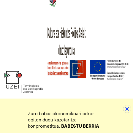
Zure babes ekonomikoari esker
egiten dugu kazetaritza
konprometitua.
BABESTU BERRIA