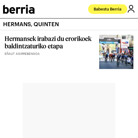
Babestu Berria
HERMANS, QUINTEN
Hermansek irabazi du erorikoek
baldintzaturiko etapa
EÑAUT AGIRREBENGOA