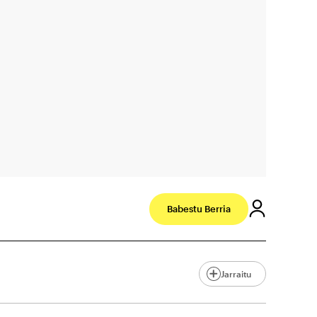
Babestu Berria
Jarraitu