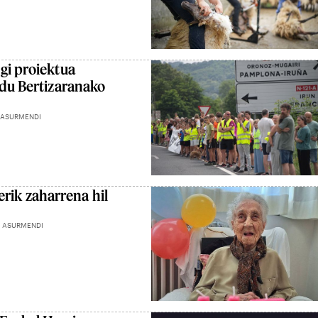
gi proiektua
 du Bertizaranako
 ASURMENDI
ik zaharrena hil
 ASURMENDI