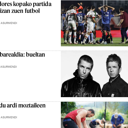
adores kopako partida
izan zuen futbol
 ASURMENDI
barealdia: bueltan
 ASURMENDI
 du ardi moztaileen
 ASURMENDI