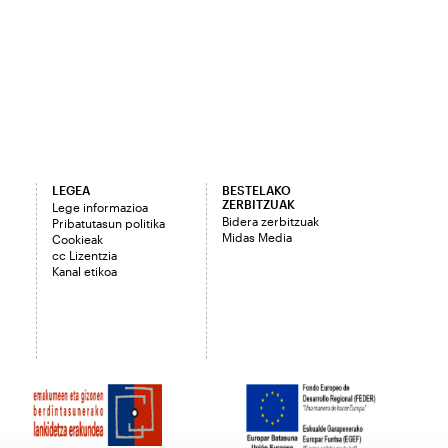
LEGEA
BESTELAKO
ZERBITZUAK
Lege informazioa
Bidera zerbitzuak
Pribatutasun politika
Midas Media
Cookieak
cc Lizentzia
Kanal etikoa