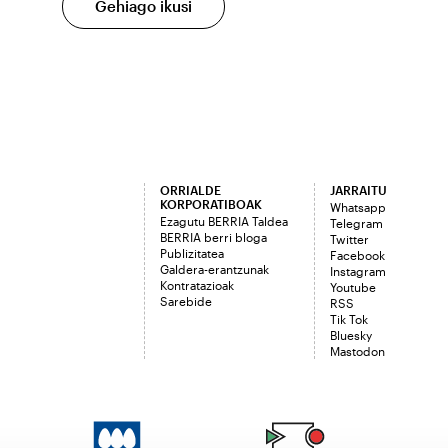
Gehiago ikusi
ORRIALDE
JARRAITU
KORPORATIBOAK
Whatsapp
Ezagutu BERRIA Taldea
Telegram
BERRIA berri bloga
Twitter
Publizitatea
Facebook
Galdera-erantzunak
Instagram
Kontratazioak
Youtube
Sarebide
RSS
Tik Tok
Bluesky
Mastodon