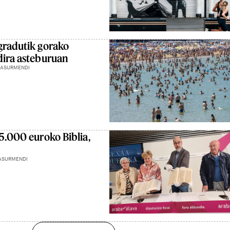
gradutik gorako
dira asteburuan
 ASURMENDI
5.000 euroko Biblia,
ASURMENDI