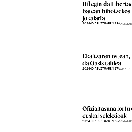
Hil egin da Libert
batean bihotzekoa 
jokalaria
2024KO ABUZTUAREN 28A
AMAIUR
Ekaitzaren ostean, 
da Oasis taldea
2024KO ABUZTUAREN 27A
AMAIUR
Ofizialtasuna lortu
euskal selekzioak
2024KO ABUZTUAREN 26A
AMAIUR