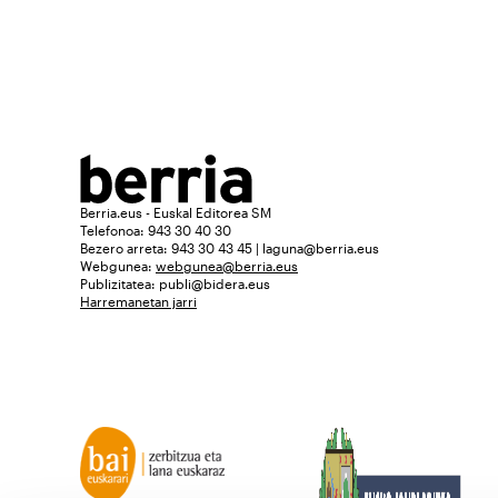
Berria.eus - Euskal Editorea SM
Telefonoa: 943 30 40 30
Bezero arreta: 943 30 43 45 | laguna@berria.eus
Webgunea:
webgunea@berria.eus
Publizitatea:
publi@bidera.eus
Harremanetan jarri