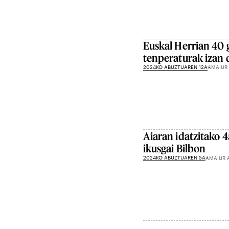
Euskal Herrian 40 
tenperaturak izan 
2024KO ABUZTUAREN 12A
AMAIUR
Aiaran idatzitako 4
ikusgai Bilbon
2024KO ABUZTUAREN 5A
AMAIUR 