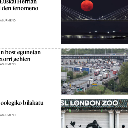
 Euskal Herrian
al den fenomeno
 ASURMENDI
en bost egunetan
etorri gehien
 ASURMENDI
oologiko bilakatu
 ASURMENDI