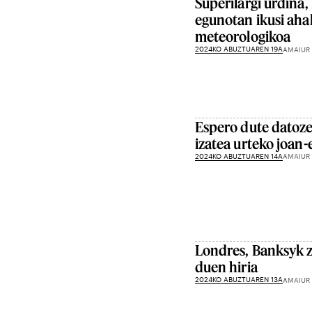
Superilargi urdina,
egunotan ikusi ah
meteorologikoa
2024KO ABUZTUAREN 19A
AMAIUR
Espero dute datoz
izatea urteko joan-
2024KO ABUZTUAREN 14A
AMAIUR
Londres, Banksyk z
duen hiria
2024KO ABUZTUAREN 13A
AMAIUR