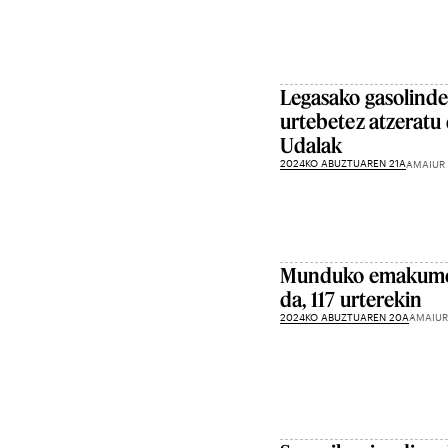
Legasako gasolinde
urtebetez atzeratu
Udalak
2024KO ABUZTUAREN 21A
AMAIUR
Munduko emakumer
da, 117 urterekin
2024KO ABUZTUAREN 20A
AMAIUR