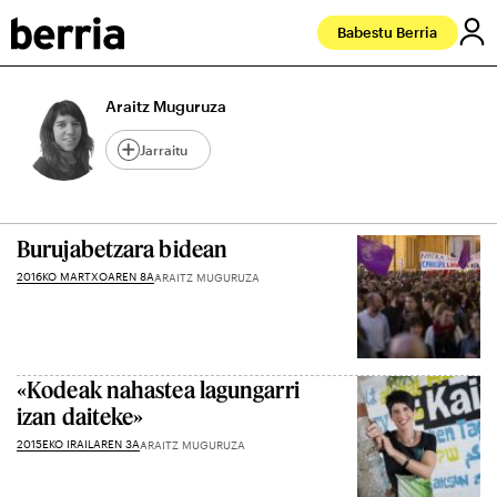
Babestu Berria
Araitz Muguruza
Jarraitu
Burujabetzara bidean
2016KO MARTXOAREN 8A
ARAITZ MUGURUZA
«Kodeak nahastea lagungarri
izan daiteke»
2015EKO IRAILAREN 3A
ARAITZ MUGURUZA