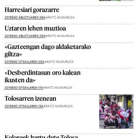
Harresiari gorazarre
2015EKO ABUZTUAREN 26A
ARAITZ MUGURUZA
Uztaren lehen muztioa
2015EKO ABUZTUAREN 25A
ARAITZ MUGURUZA
«Gazteengan dago aldaketarako
giltza»
2015EKO OTSAILAREN 20A
ARAITZ MUGURUZA
«Desberdintasun oro kalean
ikusten da»
2015EKO OTSAILAREN 17A
ARAITZ MUGURUZA
Tolosarren izenean
2015EKO OTSAILAREN 13A
ARAITZ MUGURUZA
Koloreek hartu dute Tolosa