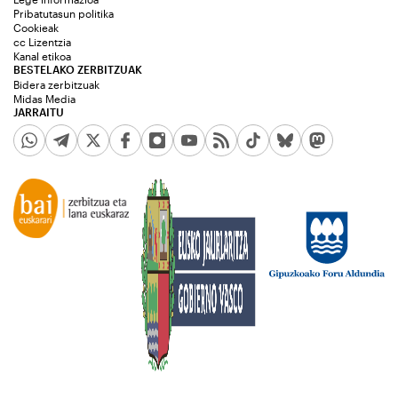
Pribatutasun politika
Cookieak
cc Lizentzia
Kanal etikoa
BESTELAKO ZERBITZUAK
Bidera zerbitzuak
Midas Media
JARRAITU