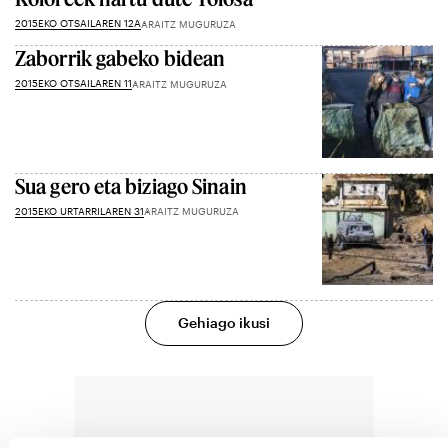
2015EKO OTSAILAREN 12A
ARAITZ MUGURUZA
Zaborrik gabeko bidean
2015EKO OTSAILAREN 11
ARAITZ MUGURUZA
Sua gero eta biziago Sinain
2015EKO URTARRILAREN 31
ARAITZ MUGURUZA
Gehiago ikusi