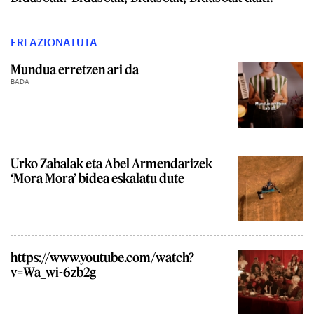
ERLAZIONATUTA
Mundua erretzen ari da
BADA
Urko Zabalak eta Abel Armendarizek
‘Mora Mora’ bidea eskalatu dute
https://www.youtube.com/watch?
v=Wa_wi-6zb2g