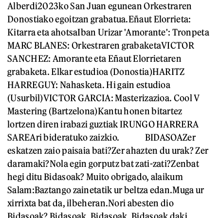
Alberdi2023ko San Juan egunean Orkestraren
Donostiako egoitzan grabatua.Eñaut Elorrieta:
Kitarra eta ahotsaIban Urizar 'Amorante': Tronpeta
MARC BLANES: Orkestraren grabaketaVICTOR
SANCHEZ: Amorante eta Eñaut Elorrietaren
grabaketa. Elkar estudioa (Donostia)HARITZ
HARREGUY: Nahasketa. Hi gain estudioa
(Usurbil)VICTOR GARCIA: Masterizazioa. Cool V
Mastering (Bartzelona)Kantu honen bitartez
lortzen diren irabazi guztiak IRUNGO HARRERA
SAREAri bideratuko zaizkio. BIDASOAZer
eskatzen zaio paisaia bati?Zer ahazten du urak? Zer
daramaki?Nola egin gorputz bat zati-zati?Zenbat
hegi ditu Bidasoak? Muito obrigado, alaikum
Salam:Baztango zainetatik ur beltza edan.Muga ur
xirrixta bat da, ilbeheran.Nori abesten dio
Bidasoak? Bidasoak, Bidasoak, Bidasoak daki.