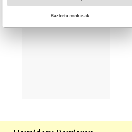
hobetzeko asmoz, cookie teknologiaz baliatzen gara. Ohar
hau onartuz gero, teknologia hori erabiltzeko baimen
esplizitua ematen diguzu.
Gehiago irakurri
Baztertu cookie-ak