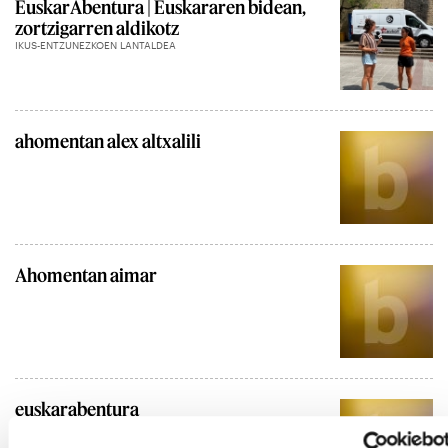
EuskarAbentura | Euskararen bidean,
zortzigarren aldikotz
IKUS-ENTZUNEZKOEN LANTALDEA
ahomentan alex altxalili
Ahomentan aimar
euskarabentura