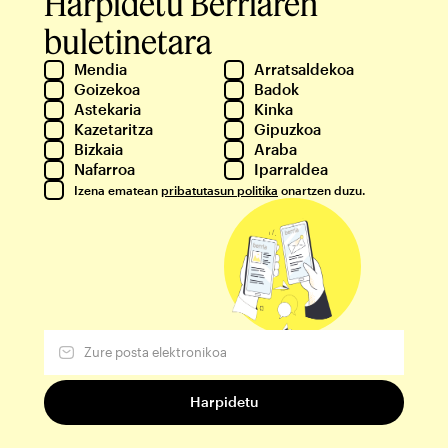
Harpidetu Berriaren
buletinetara
Mendia
Arratsaldekoa
Goizekoa
Badok
Astekaria
Kinka
Kazetaritza
Gipuzkoa
Bizkaia
Araba
Nafarroa
Iparraldea
Izena ematean
pribatutasun politika
onartzen duzu.