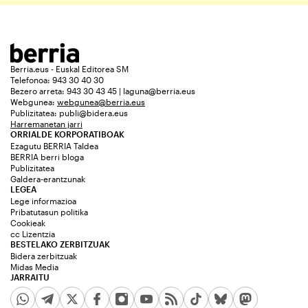
Berria.eus - Euskal Editorea SM
Telefonoa: 943 30 40 30
Bezero arreta: 943 30 43 45 | laguna@berria.eus
Webgunea:
webgunea@berria.eus
Publizitatea:
publi@bidera.eus
Harremanetan jarri
ORRIALDE KORPORATIBOAK
Ezagutu BERRIA Taldea
BERRIA berri bloga
Publizitatea
Galdera-erantzunak
LEGEA
Lege informazioa
Pribatutasun politika
Cookieak
cc Lizentzia
BESTELAKO ZERBITZUAK
Bidera zerbitzuak
Midas Media
JARRAITU