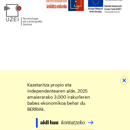
Kazetaritza propio eta
independentearen alde, 2025
amaierarako 3.000 irakurleren
babes ekonomikoa behar du
BERRIAk.