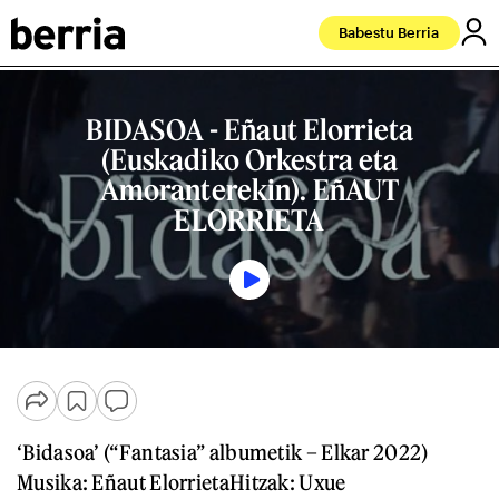
Babestu Berria
BIDASOA - Eñaut Elorrieta
(Euskadiko Orkestra eta
Amoranterekin). EñAUT
ELORRIETA
‘Bidasoa’ (“Fantasia” albumetik – Elkar 2022)
Musika: Eñaut ElorrietaHitzak: Uxue