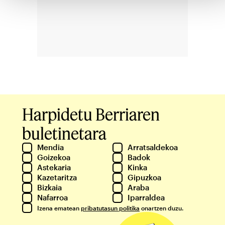
Harpidetu Berriaren
buletinetara
Mendia
Arratsaldekoa
Goizekoa
Badok
Astekaria
Kinka
Kazetaritza
Gipuzkoa
Bizkaia
Araba
Nafarroa
Iparraldea
Izena ematean
pribatutasun politika
onartzen duzu.