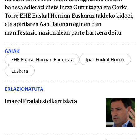
babesa adierazi diete Intza Gurrutxaga eta Gorka
Torre EHE Euskal Herrian Euskaraz taldeko kideei,
eta apirilaren 6an Baionan eginen den
manifestazio nazionalean parte hartzera deitu.
GAIAK
EHE Euskal Herrian Euskaraz
Ipar Euskal Herria
Euskara
ERLAZIONATUTA
Imanol Pradalesi elkarrizketa