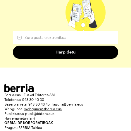
Berria.eus - Euskal Editorea SM
Telefonoa: 943 30 40 30
Bezero arreta: 943 30 43 45 | laguna@berria.eus
Webgunea:
webgunea@berria.eus
Publizitatea:
publi@bidera.eus
Harremanetan jarri
ORRIALDE KORPORATIBOAK
Ezagutu BERRIA Taldea