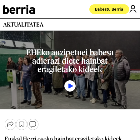
Babestu Berria
AKTUALITATEA
EHEko auzipetuei babesa
adierazi diete hainbat
eragiletako kideek
Euskal Herri osoko hainbat eragiletako kideek