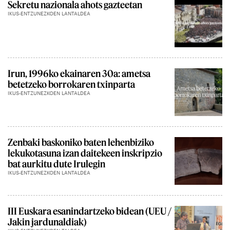
Sekretu nazionala ahots gazteetan
IKUS-ENTZUNEZKOEN LANTALDEA
Irun, 1996ko ekainaren 30a: ametsa
betetzeko borrokaren txinparta
IKUS-ENTZUNEZKOEN LANTALDEA
Zenbaki baskoniko baten lehenbiziko
lekukotasuna izan daitekeen inskripzio
bat aurkitu dute Irulegin
IKUS-ENTZUNEZKOEN LANTALDEA
III Euskara esanindartzeko bidean (UEU /
Jakin jardunaldiak)