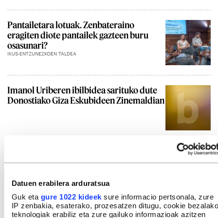
Pantailetara lotuak. Zenbateraino
eragiten diote pantailek gazteen buru
osasunari?
IKUS-ENTZUNEZKOEN TALDEA
Imanol Uriberen ibilbidea sarituko dute
Donostiako Giza Eskubideen Zinemaldian
Gehiago ikusi
Datuen erabilera arduratsua
Guk eta
gure 1022 kideek
sure informacio pertsonala, zure
IP zenbakia, esaterako, prozesatzen ditugu, cookie bezalak
teknologiak erabiliz eta zure gailuko informazioak azitzen