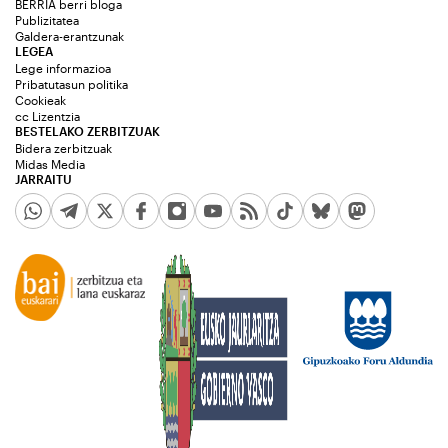
BERRIA berri bloga
Publizitatea
Galdera-erantzunak
LEGEA
Lege informazioa
Pribatutasun politika
Cookieak
cc Lizentzia
BESTELAKO ZERBITZUAK
Bidera zerbitzuak
Midas Media
JARRAITU