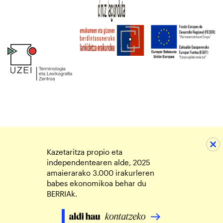
Kazetaritza propio eta
independentearen alde, 2025
amaierarako 3.000 irakurleren
babes ekonomikoa behar du
BERRIAk.