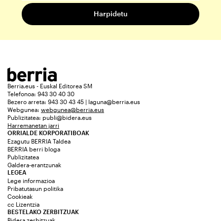
Berria.eus - Euskal Editorea SM
Telefonoa: 943 30 40 30
Bezero arreta: 943 30 43 45 | laguna@berria.eus
Webgunea:
webgunea@berria.eus
Publizitatea:
publi@bidera.eus
Harremanetan jarri
ORRIALDE KORPORATIBOAK
Ezagutu BERRIA Taldea
BERRIA berri bloga
Publizitatea
Galdera-erantzunak
LEGEA
Lege informazioa
Pribatutasun politika
Cookieak
cc Lizentzia
BESTELAKO ZERBITZUAK
Bidera zerbitzuak