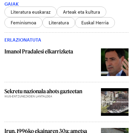
GAIAK
Literatura euskaraz
Arteak eta kultura
Feminismoa
Literatura
Euskal Herria
ERLAZIONATUTA
Imanol Pradalesi elkarrizketa
Sekretu nazionala ahots gazteetan
IKUS-ENTZUNEZKOEN LANTALDEA
Irun, 1996ko ekainaren 30a: ametsa