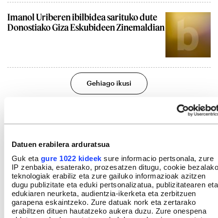
Imanol Uriberen ibilbidea sarituko dute
Donostiako Giza Eskubideen Zinemaldian
Gehiago ikusi
Datuen erabilera arduratsua
Guk eta
gure 1022 kideek
sure informacio pertsonala, zure
IP zenbakia, esaterako, prozesatzen ditugu, cookie bezalak
teknologiak erabiliz eta zure gailuko informazioak azitzen
dugu publizitate eta eduki pertsonalizatua, publizitatearen eta
edukiaren neurketa, audientzia-ikerketa eta zerbitzuen
garapena eskaintzeko. Zure datuak nork eta zertarako
erabiltzen dituen hautatzeko aukera duzu. Zure onespena