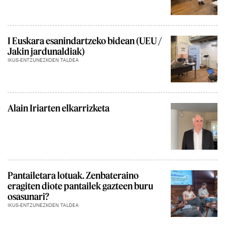
I Euskara esanindartzeko bidean (UEU /
Jakin jardunaldiak)
IKUS-ENTZUNEZKOEN TALDEA
Alain Iriarten elkarrizketa
Pantailetara lotuak. Zenbateraino
eragiten diote pantailek gazteen buru
osasunari?
IKUS-ENTZUNEZKOEN TALDEA