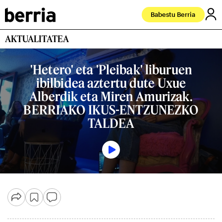
Babestu Berria
AKTUALITATEA
'Hetero' eta 'Pleibak' liburuen
ibilbidea aztertu dute Uxue
Alberdik eta Miren Amurizak.
BERRIAKO IKUS-ENTZUNEZKO
TALDEA