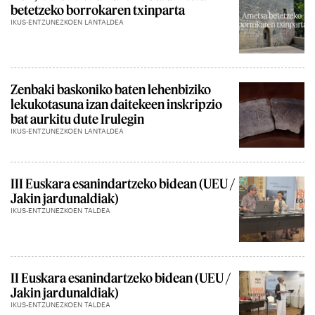
betetzeko borrokaren txinparta
IKUS-ENTZUNEZKOEN LANTALDEA
Zenbaki baskoniko baten lehenbiziko
lekukotasuna izan daitekeen inskripzio
bat aurkitu dute Irulegin
IKUS-ENTZUNEZKOEN LANTALDEA
III Euskara esanindartzeko bidean (UEU /
Jakin jardunaldiak)
IKUS-ENTZUNEZKOEN TALDEA
II Euskara esanindartzeko bidean (UEU /
Jakin jardunaldiak)
IKUS-ENTZUNEZKOEN TALDEA