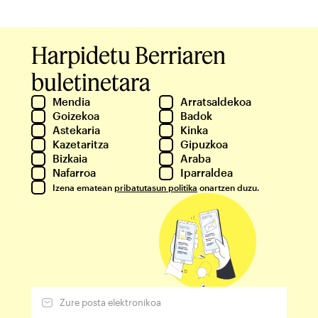
Harpidetu Berriaren
buletinetara
Mendia
Arratsaldekoa
Goizekoa
Badok
Astekaria
Kinka
Kazetaritza
Gipuzkoa
Bizkaia
Araba
Nafarroa
Iparraldea
Izena ematean
pribatutasun politika
onartzen duzu.