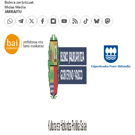
Bidera zerbitzuak
Midas Media
JARRAITU