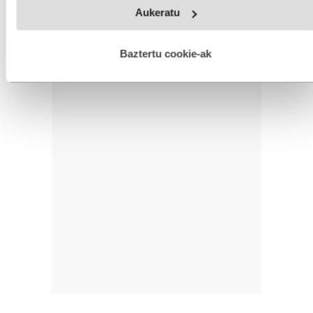
Webgune honek cookie propioak eta hirugarrenen cookie-
Aukeratu
fitxategiak erabiltzen ditu. Zure esperientzia eta zerbitzuak
hobetzeko asmoz, cookie teknologiaz baliatzen gara. Ohar
hau onartuz gero, teknologia hori erabiltzeko baimen
esplizitua ematen diguzu.
Gehiago irakurri
Baztertu cookie-ak