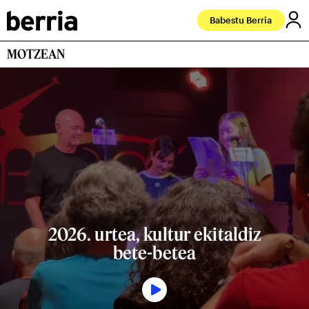
Babestu Berria
MOTZEAN
2026. urtea, kultur ekitaldiz
bete-betea