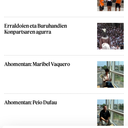
Erraldoien eta Buruhandien
Konpartsaren agurra
Ahomentan: Maribel Vaquero
Ahomentan: Peio Dufau