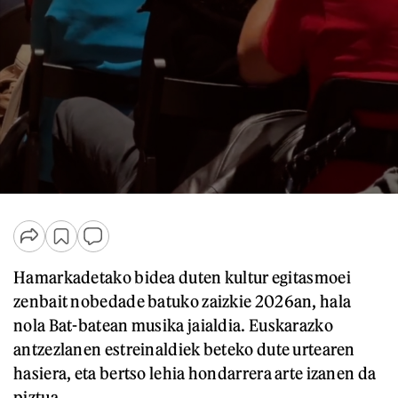
Hamarkadetako bidea duten kultur egitasmoei
zenbait nobedade batuko zaizkie 2026an, hala
nola Bat-batean musika jaialdia. Euskarazko
antzezlanen estreinaldiek beteko dute urtearen
hasiera, eta bertso lehia hondarrera arte izanen da
piztua.