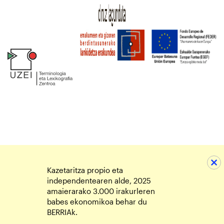
Kazetaritza propio eta
independentearen alde, 2025
amaierarako 3.000 irakurleren
babes ekonomikoa behar du
BERRIAk.