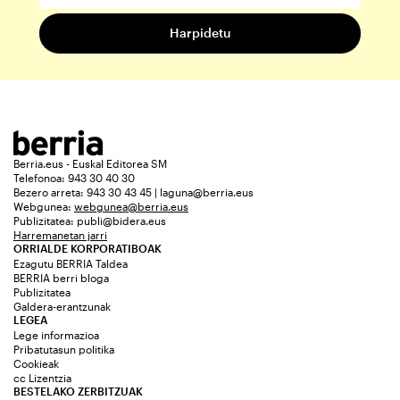
Berria.eus - Euskal Editorea SM
Telefonoa: 943 30 40 30
Bezero arreta: 943 30 43 45 | laguna@berria.eus
Webgunea:
webgunea@berria.eus
Publizitatea:
publi@bidera.eus
Harremanetan jarri
ORRIALDE KORPORATIBOAK
Ezagutu BERRIA Taldea
BERRIA berri bloga
Publizitatea
Galdera-erantzunak
LEGEA
Lege informazioa
Pribatutasun politika
Cookieak
cc Lizentzia
BESTELAKO ZERBITZUAK