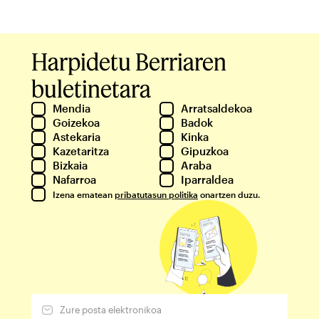
Harpidetu Berriaren
buletinetara
Mendia
Arratsaldekoa
Goizekoa
Badok
Astekaria
Kinka
Kazetaritza
Gipuzkoa
Bizkaia
Araba
Nafarroa
Iparraldea
Izena ematean
pribatutasun politika
onartzen duzu.