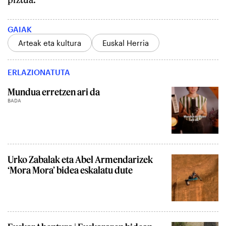
GAIAK
Arteak eta kultura
Euskal Herria
ERLAZIONATUTA
Mundua erretzen ari da
BADA
Urko Zabalak eta Abel Armendarizek
‘Mora Mora’ bidea eskalatu dute