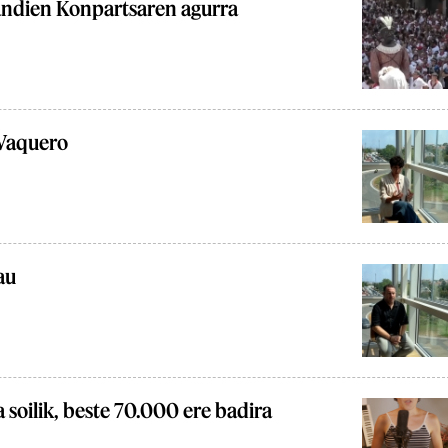
andien Konpartsaren agurra
Vaquero
au
 soilik, beste 70.000 ere badira