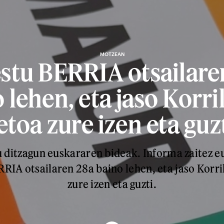
MOTZEAN
stu BERRIA otsailare
 lehen, eta jaso Korr
etoa zure izen eta guzt
 ditzagun euskararen bideak. Informa zaitez e
RIA otsailaren 28a baino lehen, eta jaso Korr
zure izen eta guzti.