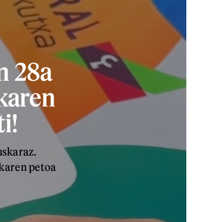
n 28a
ikaren
i!
uskaraz.
ikaren petoa