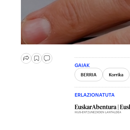
GAIAK
BERRIA
Korrika
ERLAZIONATUTA
EuskarAbentura | Eusk
IKUS-ENTZUNEZKOEN LANTALDEA