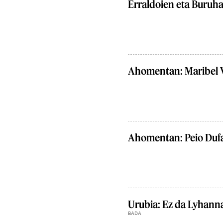
Erraldoien eta Buruh
Ahomentan: Maribel 
Ahomentan: Peio Duf
Urubia: Ez da Lyhanna
BADA