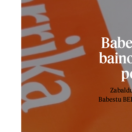
Babe
baino
p
Zabaldu
Babestu BER