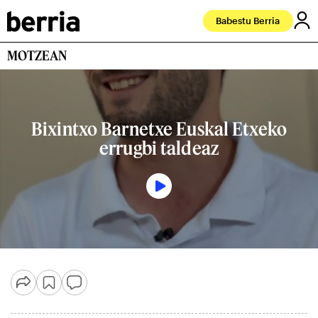
Babestu Berria
MOTZEAN
Bixintxo Barnetxe Euskal Etxeko
errugbi taldeaz