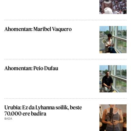
Ahomentan: Maribel Vaquero
Ahomentan: Peio Dufau
Urubia: Ez da Lyhanna soilik, beste
70.000 ere badira
BADA