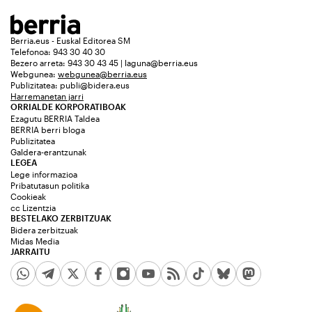
Berria.eus - Euskal Editorea SM
Telefonoa: 943 30 40 30
Bezero arreta: 943 30 43 45 | laguna@berria.eus
Webgunea:
webgunea@berria.eus
Publizitatea:
publi@bidera.eus
Harremanetan jarri
ORRIALDE KORPORATIBOAK
Ezagutu BERRIA Taldea
BERRIA berri bloga
Publizitatea
Galdera-erantzunak
LEGEA
Lege informazioa
Pribatutasun politika
Cookieak
cc Lizentzia
BESTELAKO ZERBITZUAK
Bidera zerbitzuak
Midas Media
JARRAITU