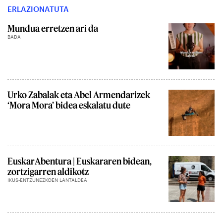
ERLAZIONATUTA
Mundua erretzen ari da
BADA
Urko Zabalak eta Abel Armendarizek
‘Mora Mora’ bidea eskalatu dute
EuskarAbentura | Euskararen bidean,
zortzigarren aldikotz
IKUS-ENTZUNEZKOEN LANTALDEA