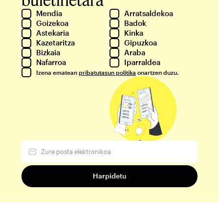
Mendia
Arratsaldekoa
Goizekoa
Badok
Astekaria
Kinka
Kazetaritza
Gipuzkoa
Bizkaia
Araba
Nafarroa
Iparraldea
Izena ematean
pribatutasun politika
onartzen duzu.