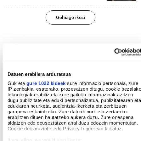
Gehiago ikusi
Datuen erabilera arduratsua
Guk eta
gure 1022 kideek
sure informacio pertsonala, zure
IP zenbakia, esaterako, prozesatzen ditugu, cookie bezalak
teknologiak erabiliz eta zure gailuko informazioak azitzen
dugu publizitate eta eduki pertsonalizatua, publizitatearen eta
edukiaren neurketa, audientzia-ikerketa eta zerbitzuen
garapena eskaintzeko. Zure datuak nork eta zertarako
erabiltzen dituen hautatzeko aukera duzu. Zure onespena
aldatzen edo deuseztatzen ahal duzu edozein momentutan,
Cookie deklaraziotik edo Privacy triggerean klikatuz.
If you allow, we would also like to: