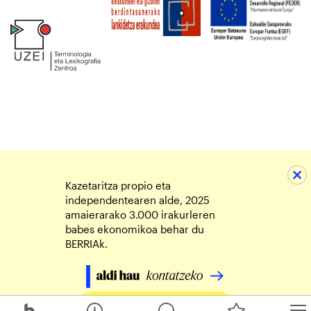
Kazetaritza propio eta
independentearen alde, 2025
amaierarako 3.000 irakurleren
babes ekonomikoa behar du
BERRIAk.
Egin zure ekarpena