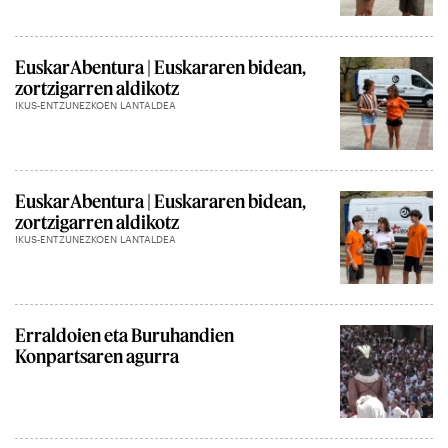
EuskarAbentura | Euskararen bidean,
zortzigarren aldikotz
IKUS-ENTZUNEZKOEN LANTALDEA
EuskarAbentura | Euskararen bidean,
zortzigarren aldikotz
IKUS-ENTZUNEZKOEN LANTALDEA
Erraldoien eta Buruhandien
Konpartsaren agurra