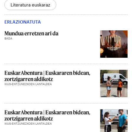
Literatura euskaraz
ERLAZIONATUTA
Mundua erretzen ari da
BADA
EuskarAbentura | Euskararen bidean,
zortzigarren aldikotz
IKUS-ENTZUNEZKOEN LANTALDEA
EuskarAbentura | Euskararen bidean,
zortzigarren aldikotz
IKUS-ENTZUNEZKOEN LANTALDEA