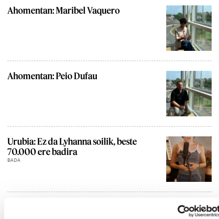
Ahomentan: Maribel Vaquero
Ahomentan: Peio Dufau
Urubia: Ez da Lyhanna soilik, beste
70.000 ere badira
BADA
Imanol Pradales, Eusko Jaurlaritzako
lehendakaria