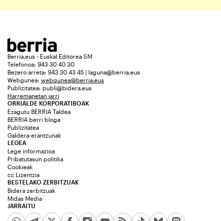
Berria.eus - Euskal Editorea SM
Telefonoa: 943 30 40 30
Bezero arreta: 943 30 43 45 | laguna@berria.eus
Webgunea:
webgunea@berria.eus
Publizitatea:
publi@bidera.eus
Harremanetan jarri
ORRIALDE KORPORATIBOAK
Ezagutu BERRIA Taldea
BERRIA berri bloga
Publizitatea
Galdera-erantzunak
LEGEA
Lege informazioa
Pribatutasun politika
Cookieak
cc Lizentzia
BESTELAKO ZERBITZUAK
Bidera zerbitzuak
Midas Media
JARRAITU