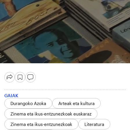
GAIAK
Durangoko Azoka
Arteak eta kultura
Zinema eta ikus-entzunezkoak euskaraz
Zinema eta ikus-entzunezkoak
Literatura