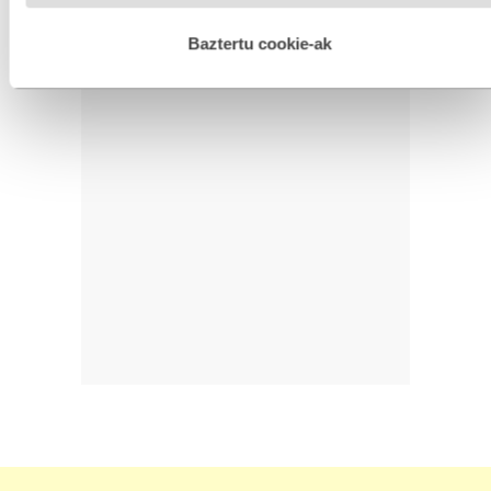
hobetzeko asmoz, cookie teknologiaz baliatzen gara. Ohar
hau onartuz gero, teknologia hori erabiltzeko baimen
esplizitua ematen diguzu.
Gehiago irakurri
Baztertu cookie-ak