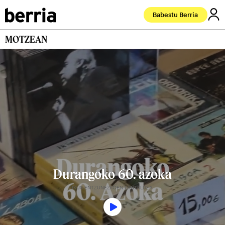
Babestu Berria
MOTZEAN
Durangoko 60. azoka
IKUS-ENTZUNEZKOEN LANTALDEA