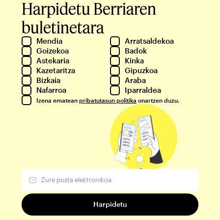
Harpidetu Berriaren
buletinetara
Mendia
Arratsaldekoa
Goizekoa
Badok
Astekaria
Kinka
Kazetaritza
Gipuzkoa
Bizkaia
Araba
Nafarroa
Iparraldea
Izena ematean
pribatutasun politika
onartzen duzu.