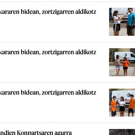
araren bidean, zortzigarren aldikotz
araren bidean, zortzigarren aldikotz
araren bidean, zortzigarren aldikotz
andien Konpartsaren agurra