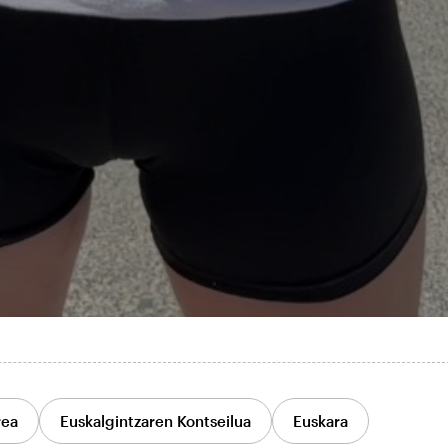
rea
Euskalgintzaren Kontseilua
Euskara