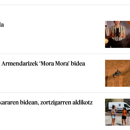
da
l Armendarizek ‘Mora Mora’ bidea
araren bidean, zortzigarren aldikotz