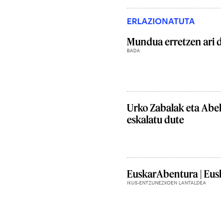
ERLAZIONATUTA
Mundua erretzen ari 
BADA
Urko Zabalak eta Abe
eskalatu dute
EuskarAbentura | Eusk
IKUS-ENTZUNEZKOEN LANTALDEA