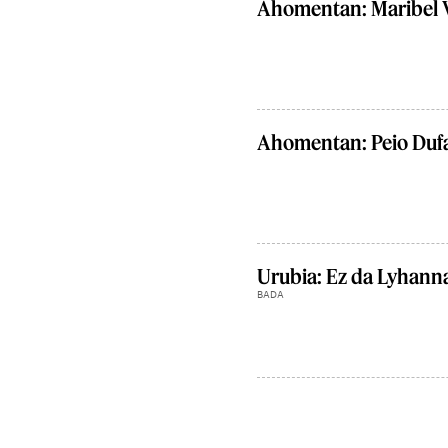
Ahomentan: Maribel 
Ahomentan: Peio Duf
Urubia: Ez da Lyhanna
BADA