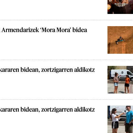
l Armendarizek ‘Mora Mora’ bidea
araren bidean, zortzigarren aldikotz
araren bidean, zortzigarren aldikotz