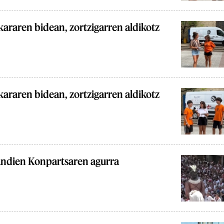
araren bidean, zortzigarren aldikotz
araren bidean, zortzigarren aldikotz
andien Konpartsaren agurra