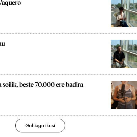
Vaquero
au
 soilik, beste 70.000 ere badira
Gehiago ikusi