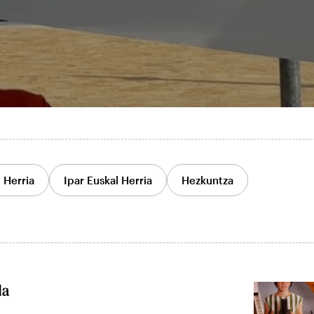
 Herria
Ipar Euskal Herria
Hezkuntza
da