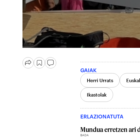
GAIAK
Herri Urrats
Euskal
Ikastolak
ERLAZIONATUTA
Mundua erretzen ari 
BADA