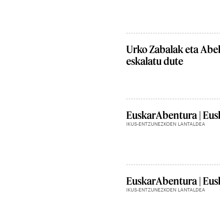
Urko Zabalak eta Abe
eskalatu dute
EuskarAbentura | Eusk
IKUS-ENTZUNEZKOEN LANTALDEA
EuskarAbentura | Eusk
IKUS-ENTZUNEZKOEN LANTALDEA