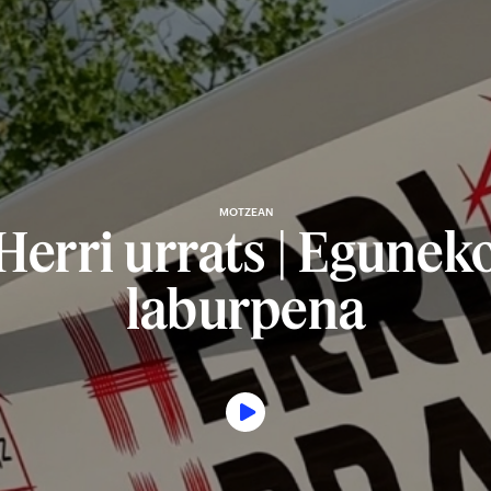
MOTZEAN
Herri urrats | Egunek
laburpena