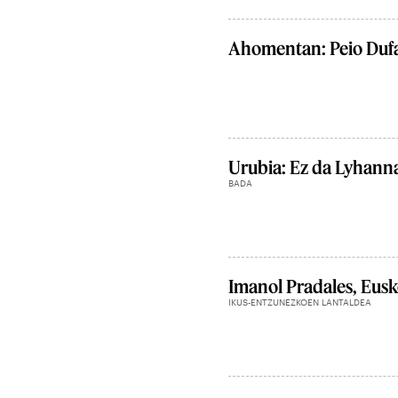
Ahomentan: Peio Duf
Urubia: Ez da Lyhanna
BADA
Imanol Pradales, Eusk
IKUS-ENTZUNEZKOEN LANTALDEA