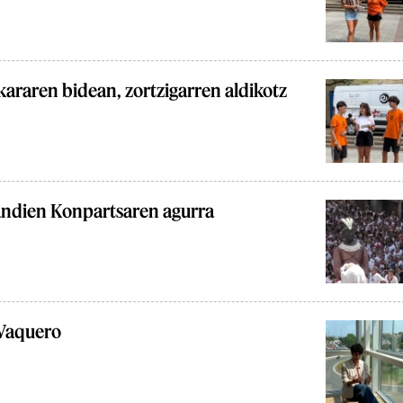
araren bidean, zortzigarren aldikotz
andien Konpartsaren agurra
Vaquero