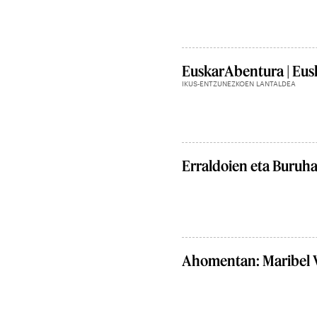
EuskarAbentura | Eusk
IKUS-ENTZUNEZKOEN LANTALDEA
Erraldoien eta Buruh
Ahomentan: Maribel 