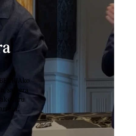
ra
o BERRIAko
n, sarrera
dako hiru
artuta.