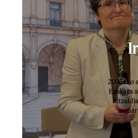
I
2025eko a
Euskara a
hitzaldi
hamarr