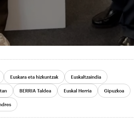
Euskara eta hizkuntzak
Euskaltzaindia
tan
BERRIA Taldea
Euskal Herria
Gipuzkoa
ndres