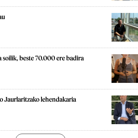
au
 soilik, beste 70.000 ere badira
o Jaurlaritzako lehendakaria