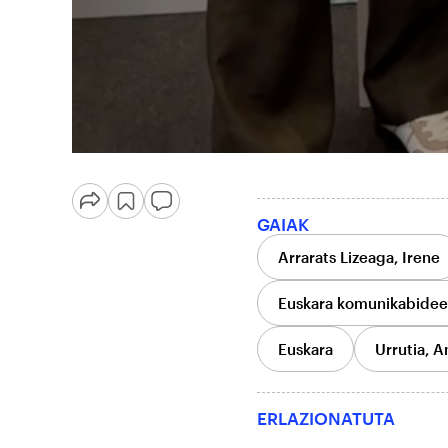
GAIAK
Arrarats Lizeaga, Irene
Euskara komunikabidee
Euskara
Urrutia, A
ERLAZIONATUTA