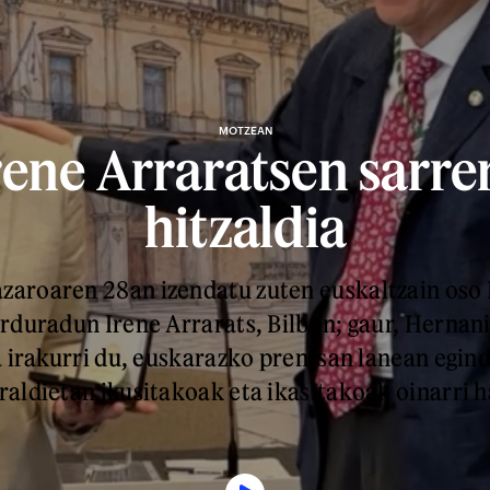
MOTZEAN
rene Arraratsen sarre
hitzaldia
zaroaren 28an izendatu zuten euskaltzain os
rduradun Irene Arrarats, Bilbon; gaur, Hernani
a irakurri du, euskarazko prentsan lanean egin
aldietan ikusitakoak eta ikasitakoak oinarri h