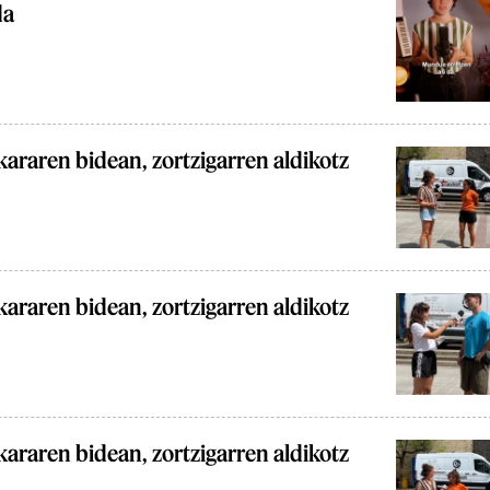
da
araren bidean, zortzigarren aldikotz
araren bidean, zortzigarren aldikotz
araren bidean, zortzigarren aldikotz