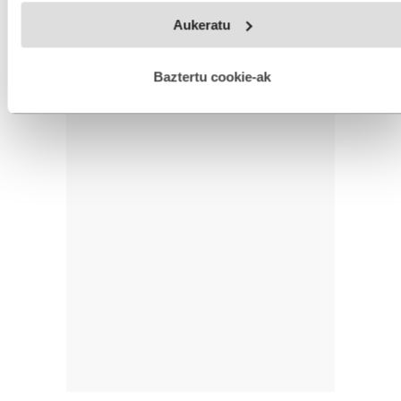
Webgune honek cookie propioak eta hirugarrenen cookie-
Aukeratu
fitxategiak erabiltzen ditu. Zure esperientzia eta zerbitzuak
hobetzeko asmoz, cookie teknologiaz baliatzen gara. Ohar
hau onartuz gero, teknologia hori erabiltzeko baimen
esplizitua ematen diguzu.
Gehiago irakurri
Baztertu cookie-ak