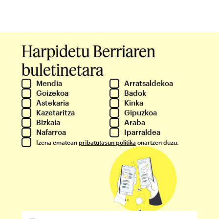
Harpidetu Berriaren
buletinetara
Mendia
Arratsaldekoa
Goizekoa
Badok
Astekaria
Kinka
Kazetaritza
Gipuzkoa
Bizkaia
Araba
Nafarroa
Iparraldea
Izena ematean
pribatutasun politika
onartzen duzu.