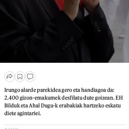
Irungo alarde parekidea gero eta handiagoa da:
2.400 gizon-emakumek desfilatu dute goizean. EH
Bilduk eta Ahal Dugu-k erabakiak hartzeko eskatu
diete agintariei.