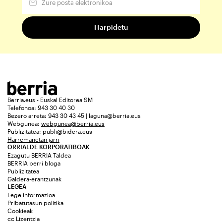
Berria.eus - Euskal Editorea SM
Telefonoa: 943 30 40 30
Bezero arreta: 943 30 43 45 | laguna@berria.eus
Webgunea:
webgunea@berria.eus
Publizitatea:
publi@bidera.eus
Harremanetan jarri
ORRIALDE KORPORATIBOAK
Ezagutu BERRIA Taldea
BERRIA berri bloga
Publizitatea
Galdera-erantzunak
LEGEA
Lege informazioa
Pribatutasun politika
Cookieak
cc Lizentzia