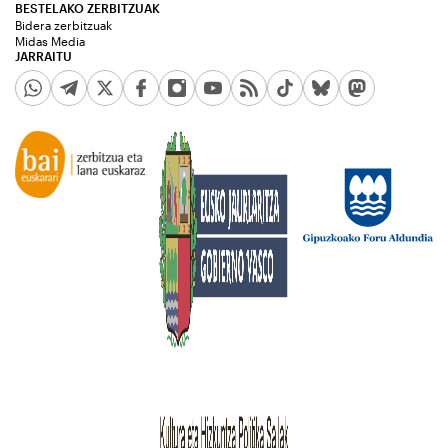
BESTELAKO ZERBITZUAK
Bidera zerbitzuak
Midas Media
JARRAITU