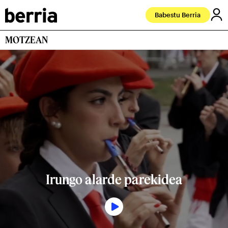
Babestu Berria
MOTZEAN
Irungo alarde parekidea