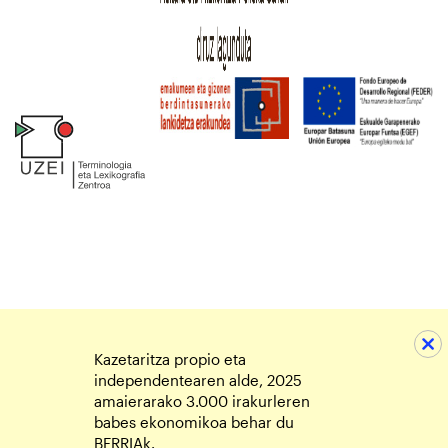
Kazetaritza propio eta
independentearen alde, 2025
amaierarako 3.000 irakurleren
babes ekonomikoa behar du
BERRIAk.