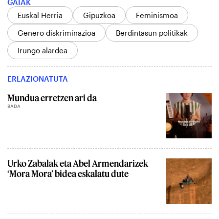
GAIAK
Euskal Herria
Gipuzkoa
Feminismoa
Genero diskriminazioa
Berdintasun politikak
Irungo alardea
ERLAZIONATUTA
Mundua erretzen ari da
BADA
Urko Zabalak eta Abel Armendarizek
‘Mora Mora’ bidea eskalatu dute