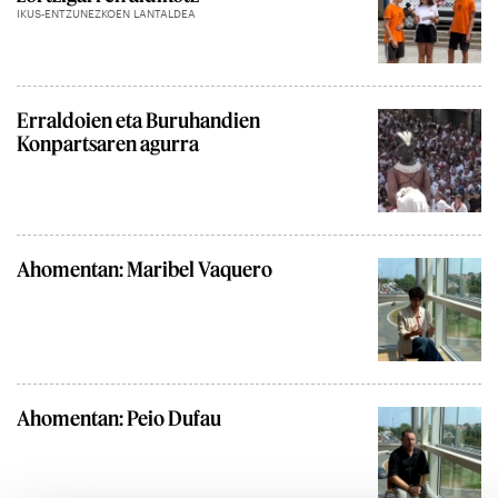
IKUS-ENTZUNEZKOEN LANTALDEA
Erraldoien eta Buruhandien
Konpartsaren agurra
Ahomentan: Maribel Vaquero
Ahomentan: Peio Dufau