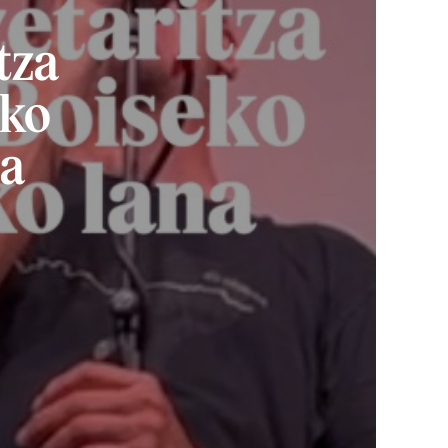
tza
eko
na