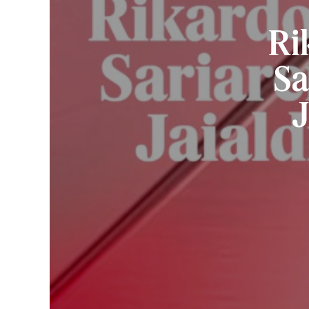
Ri
Sa
J