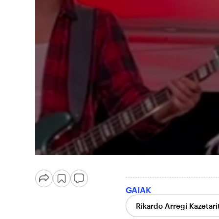
GAIAK
Rikardo Arregi Kazetari