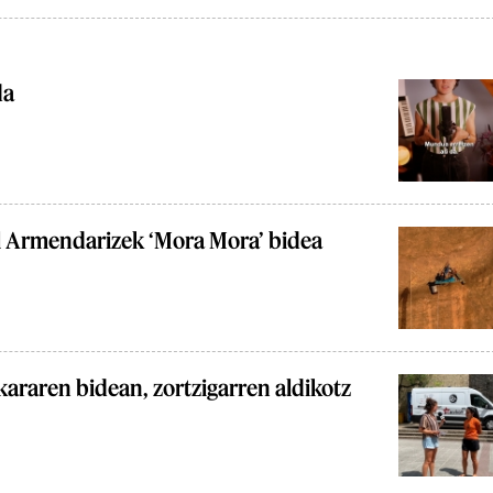
da
l Armendarizek ‘Mora Mora’ bidea
araren bidean, zortzigarren aldikotz