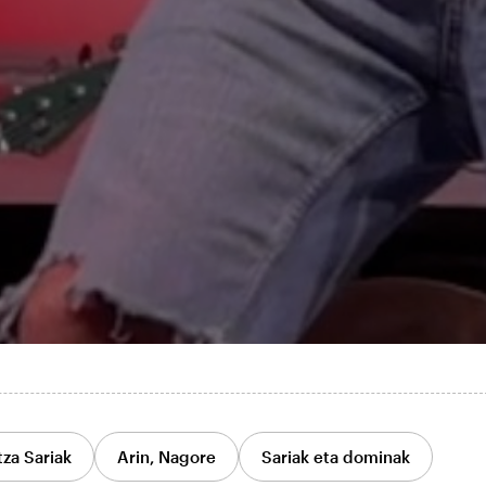
tza Sariak
Arin, Nagore
Sariak eta dominak