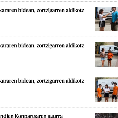
araren bidean, zortzigarren aldikotz
araren bidean, zortzigarren aldikotz
araren bidean, zortzigarren aldikotz
andien Konpartsaren agurra