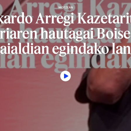
MOTZEAN
kardo Arregi Kazetari
riaren hautagai Bois
aialdian egindako la