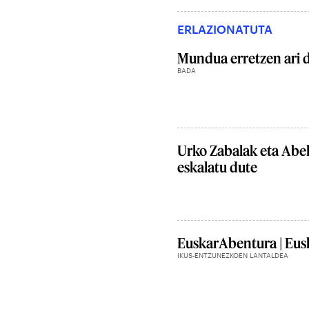
ERLAZIONATUTA
Mundua erretzen ari 
BADA
Urko Zabalak eta Abe
eskalatu dute
EuskarAbentura | Eusk
IKUS-ENTZUNEZKOEN LANTALDEA