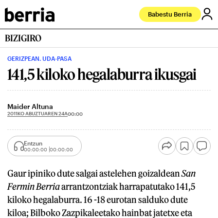
Babestu Berria
BIZIGIRO
GERIZPEAN. UDA-PASA
141,5 kiloko hegalaburra ikusgai
Maider Altuna
2011KO ABUZTUAREN 24A
00:00
Entzun
00:00:00
00:00:00
Gaur ipiniko dute salgai astelehen goizaldean
San
Fermin Berria
arrantzontziak harrapatutako 141,5
kiloko hegalaburra. 16 -18 eurotan salduko dute
kiloa; Bilboko Zazpikaleetako hainbat jatetxe eta