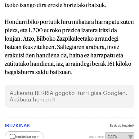
txoko izango dira erosle horietako batzuk.
Hondarribiko portutik hiru miliatara harrapatu zuten
pieza, eta 1.200 euroko prezioa izatera iritsi da
lonjan. Atzo, Bilboko Zazpikaleetako arrandegi
batean ikus zitekeen. Saltegiaren arabera, inoiz
erakutsi den handiena da, baina ez harrapatu eta
zatitutako handiena, iaz, arraindegi berak 161 kiloko
hegalaburra saldu baitzuen.
Aukeratu
BERRIA
gogoko iturri gisa Googlen.
Aktibatu hemen
IRUZKINAK
Ez dago iruzkinik
Iruzkin bat egin
ORDENATU