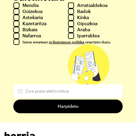
Mendia
Arratsaldekoa
Goizekoa
Badok
Astekaria
Kinka
Kazetaritza
Gipuzkoa
Bizkaia
Araba
Nafarroa
Iparraldea
Izena ematean
pribatutasun politika
onartzen duzu.