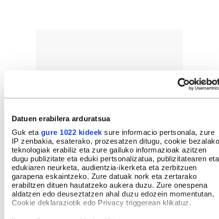
Datuen erabilera arduratsua
Guk eta
gure 1022 kideek
sure informacio pertsonala, zure
IP zenbakia, esaterako, prozesatzen ditugu, cookie bezalak
teknologiak erabiliz eta zure gailuko informazioak azitzen
dugu publizitate eta eduki pertsonalizatua, publizitatearen eta
edukiaren neurketa, audientzia-ikerketa eta zerbitzuen
garapena eskaintzeko. Zure datuak nork eta zertarako
erabiltzen dituen hautatzeko aukera duzu. Zure onespena
aldatzen edo deuseztatzen ahal duzu edozein momentutan,
Cookie deklaraziotik edo Privacy triggerean klikatuz.