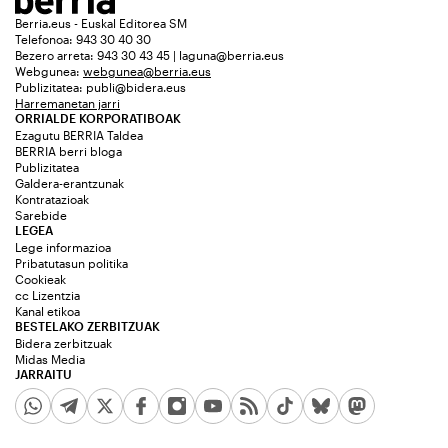
Berria.eus - Euskal Editorea SM
Telefonoa: 943 30 40 30
Bezero arreta: 943 30 43 45 | laguna@berria.eus
Webgunea:
webgunea@berria.eus
Publizitatea:
publi@bidera.eus
Harremanetan jarri
ORRIALDE KORPORATIBOAK
Ezagutu BERRIA Taldea
BERRIA berri bloga
Publizitatea
Galdera-erantzunak
Kontratazioak
Sarebide
LEGEA
Lege informazioa
Pribatutasun politika
Cookieak
cc Lizentzia
Kanal etikoa
BESTELAKO ZERBITZUAK
Bidera zerbitzuak
Midas Media
JARRAITU