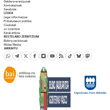
Galdera-erantzunak
Kontratazioak
Sarebide
LEGEA
Lege informazioa
Pribatutasun politika
Cookieak
cc Lizentzia
Kanal etikoa
BESTELAKO ZERBITZUAK
Bidera zerbitzuak
Midas Media
JARRAITU