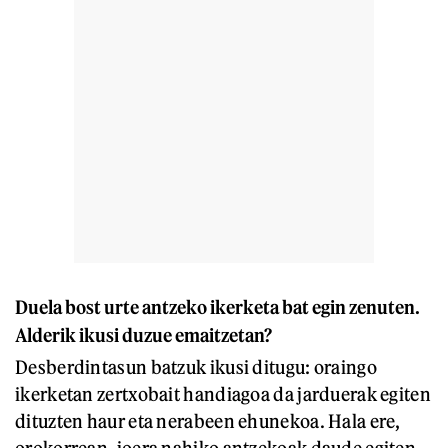
Duela bost urte antzeko ikerketa bat egin zenuten.
Alderik ikusi duzue emaitzetan?
Desberdintasun batzuk ikusi ditugu: oraingo
ikerketan zertxobait handiagoa da jarduerak egiten
dituzten haur eta nerabeen ehunekoa. Hala ere,