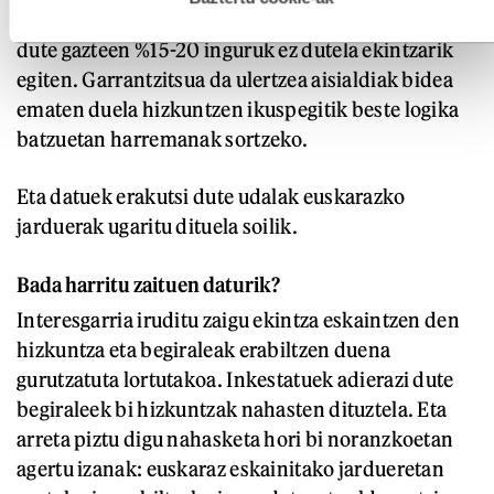
espazio garrantzitsua bada ere, emaitzek erakusten
dute gazteen %15-20 inguruk ez dutela ekintzarik
egiten. Garrantzitsua da ulertzea aisialdiak bidea
ematen duela hizkuntzen ikuspegitik beste logika
batzuetan harremanak sortzeko.
Eta datuek erakutsi dute udalak euskarazko
jarduerak ugaritu dituela soilik.
Bada harritu zaituen daturik?
Interesgarria iruditu zaigu ekintza eskaintzen den
hizkuntza eta begiraleak erabiltzen duena
gurutzatuta lortutakoa. Inkestatuek adierazi dute
begiraleek bi hizkuntzak nahasten dituztela. Eta
arreta piztu digu nahasketa hori bi noranzkoetan
agertu izanak: euskaraz eskainitako jardueretan