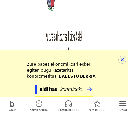
Zure babes ekonomikoari esker
egiten dugu kazetaritza
konprometitua.
BABESTU
BERRIA
Egin zure ekarpena
Gaur
Azken berriak
Entzun BERRIA
Nire BERRIA
Atalak