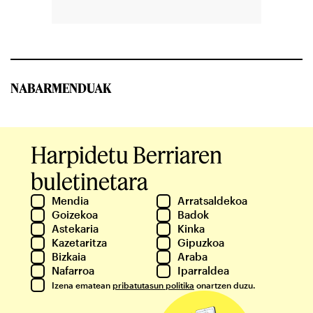
NABARMENDUAK
Harpidetu Berriaren
buletinetara
Mendia
Arratsaldekoa
Goizekoa
Badok
Astekaria
Kinka
Kazetaritza
Gipuzkoa
Bizkaia
Araba
Nafarroa
Iparraldea
Izena ematean
pribatutasun politika
onartzen duzu.