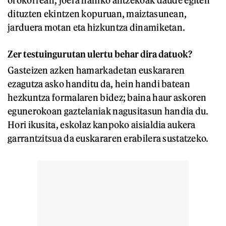
orokorrean, joera nahiko antzekoak daude egiten
dituzten ekintzen kopuruan, maiztasunean,
jarduera motan eta hizkuntza dinamiketan.
Zer testuingurutan ulertu behar dira datuok?
Gasteizen azken hamarkadetan euskararen
ezagutza asko handitu da, hein handi batean
hezkuntza formalaren bidez; baina haur askoren
egunerokoan gaztelaniak nagusitasun handia du.
Hori ikusita, eskolaz kanpoko aisialdia aukera
garrantzitsua da euskararen erabilera sustatzeko.