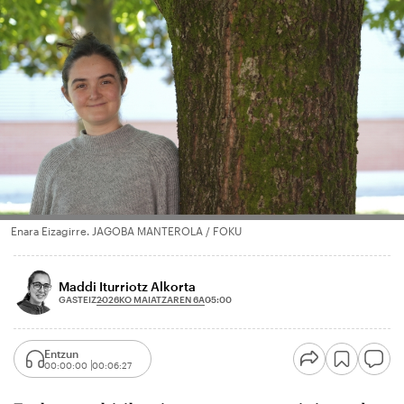
Enara Eizagirre. JAGOBA MANTEROLA / FOKU
Maddi Iturriotz Alkorta
2026KO MAIATZAREN 6A
GASTEIZ
05:00
Entzun
00:00:00
00:06:27