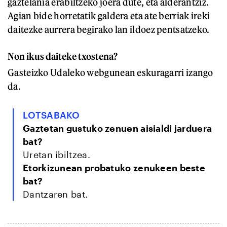
gaztelania erabiltzeko joera dute, eta alderantziz.
Agian bide horretatik galdera eta ate berriak ireki
daitezke aurrera begirako lan ildoez pentsatzeko.
Non ikus daiteke txostena?
Gasteizko Udaleko webgunean eskuragarri izango
da.
LOTSABAKO
Gaztetan gustuko zenuen aisialdi jarduera
bat?
Uretan ibiltzea.
Etorkizunean probatuko zenukeen beste
bat?
Dantzaren bat.