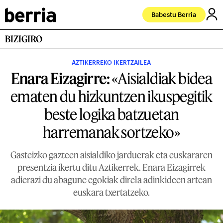
Babestu Berria
BIZIGIRO
AZTIKERREKO IKERTZAILEA
Enara Eizagirre:
«Aisialdiak bidea
ematen du hizkuntzen ikuspegitik
beste logika batzuetan
harremanak sortzeko»
Gasteizko gazteen aisialdiko jarduerak eta euskararen
presentzia ikertu ditu Aztikerrek. Enara Eizagirrek
adierazi du abagune egokiak direla adinkideen artean
euskara txertatzeko.