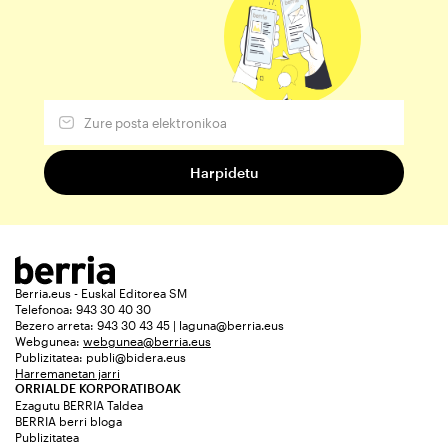
Berria.eus - Euskal Editorea SM
Telefonoa: 943 30 40 30
Bezero arreta: 943 30 43 45 | laguna@berria.eus
Webgunea:
webgunea@berria.eus
Publizitatea:
publi@bidera.eus
Harremanetan jarri
ORRIALDE KORPORATIBOAK
Ezagutu BERRIA Taldea
BERRIA berri bloga
Publizitatea