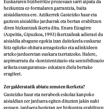
Euskararen biziberritze prozesuan sarri aipatu da
hezkuntza ez-formalaren garrantzia, baita
aisialdiarena ere. Aztikerrek Gasteizko haur eta
gazteen aisialdiko jarduerak eta bertan erabiltzen
diren hizkuntzak ikertu ditu. Enara Eizagirre
(Azpeitia, Gipuzkoa, 1993) ikertzaileak adierazi du
aisialdia abagune egokia izan daitekeela euskaraz
hitz egiteko ohitura areagotzeko eta adinkideen
arteko jardueretan euskara txertatzeko. Halere,
azpimarratu du «kontzientziazio eta sentsibilizazio
ariketa esanguratsua» eskatzen diela bertako
eragileei.
Zer galderatatik abiatu zenuten ikerketa?
Gasteizko haur eta nerabeek eskolaz kanpoko
aisialdian zer jarduera egiten dituzten jakin nahi
genuen, jarduera horietan zer hizkuntza erabiltzen