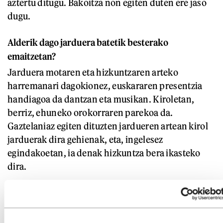
aztertu ditugu. Bakoitza non egiten duten ere jaso
dugu.
Alderik dago jarduera batetik besterako
emaitzetan?
Jarduera motaren eta hizkuntzaren arteko
harremanari dagokionez, euskararen presentzia
handiagoa da dantzan eta musikan. Kiroletan,
berriz, ehuneko orokorraren parekoa da.
Gaztelaniaz egiten dituzten jardueren artean kirol
jarduerak dira gehienak, eta, ingelesez
egindakoetan, ia denak hizkuntza bera ikasteko
dira.
Eta lekuari dagokionez?
Euskaraz antolatutako jarduerek presentzia
nabarmen handia dute ikastetxeetan