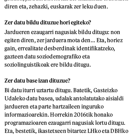
diren eta, zehazki, euskarak zer leku duen.
Zer datu bildu dituzue hori egiteko?
Jardueren ezaugarri nagusiak bildu ditugu: non
egiten diren, zer jarduera mota den... Eta, horiez
gain, errealitate desberdinak identifikatzeko,
gazteen datu soziodemografiko eta
soziolinguistikoak ere bildu ditugu.
Zer datu base izan dituzue?
Bi datu iturri uztartu ditugu. Batetik, Gasteizko
Udaleko datu basea, udalak antolatutako aisialdi
jardueren eta parte hartzaileen inguruko
informazioarekin. Horrekin 2016tik honako
programazioaren ezaugarri nagusiak lortu ditugu.
Eta, bestetik, ikastetxeen bitartez LHko eta DBHko