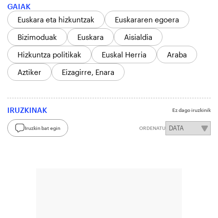
GAIAK
Euskara eta hizkuntzak
Euskararen egoera
Bizimoduak
Euskara
Aisialdia
Hizkuntza politikak
Euskal Herria
Araba
Aztiker
Eizagirre, Enara
IRUZKINAK
Ez dago iruzkinik
Iruzkin bat egin
ORDENATU