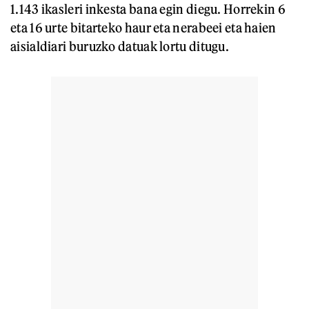
1.143 ikasleri inkesta bana egin diegu. Horrekin 6
eta 16 urte bitarteko haur eta nerabeei eta haien
aisialdiari buruzko datuak lortu ditugu.