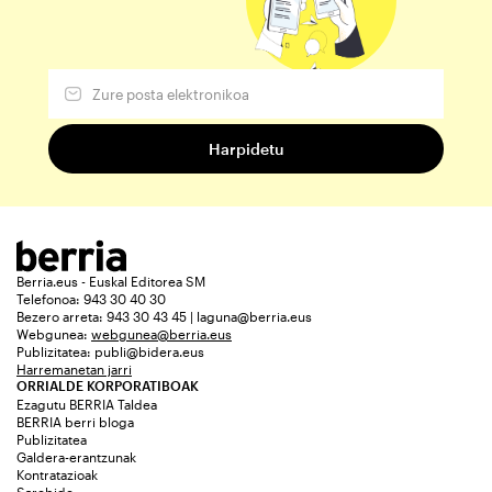
Berria.eus - Euskal Editorea SM
Telefonoa: 943 30 40 30
Bezero arreta: 943 30 43 45 | laguna@berria.eus
Webgunea:
webgunea@berria.eus
Publizitatea:
publi@bidera.eus
Harremanetan jarri
ORRIALDE KORPORATIBOAK
Ezagutu BERRIA Taldea
BERRIA berri bloga
Publizitatea
Galdera-erantzunak
Kontratazioak