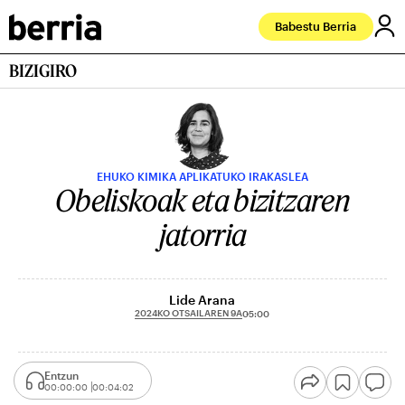
Babestu Berria
BIZIGIRO
EHUKO KIMIKA APLIKATUKO IRAKASLEA
Obeliskoak eta bizitzaren
jatorria
Lide Arana
2024KO OTSAILAREN 9A
05:00
Entzun
00:00:00
00:04:02