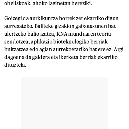
obeliskoak, ahoko laginetan bereziki.
Goizegi da aurkikuntza horrek zer ekarriko digun
aurresateko. Baliteke gizakion gaixotasunen bat
ulertzeko balio izatea, RNA munduaren teoria
sendotzea, aplikazio bioteknologiko berriak
bultzatzea edo agian aurrekoetariko bat ere ez. Argi
dagoena da galdera eta ikerketa berriak ekarriko
dituztela.