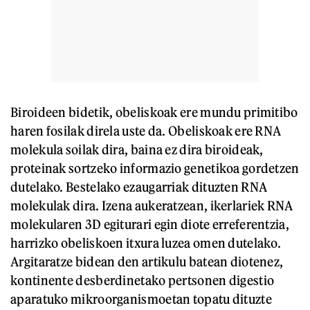
Biroideen bidetik, obeliskoak ere mundu primitibo
haren fosilak direla uste da. Obeliskoak ere RNA
molekula soilak dira, baina ez dira biroideak,
proteinak sortzeko informazio genetikoa gordetzen
dutelako. Bestelako ezaugarriak dituzten RNA
molekulak dira. Izena aukeratzean, ikerlariek RNA
molekularen 3D egiturari egin diote erreferentzia,
harrizko obeliskoen itxura luzea omen dutelako.
Argitaratze bidean den artikulu batean diotenez,
kontinente desberdinetako pertsonen digestio
aparatuko mikroorganismoetan topatu dituzte