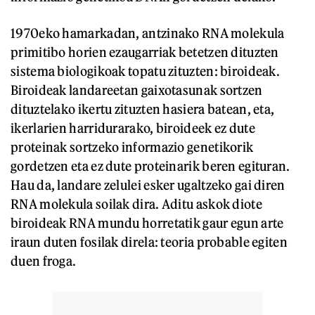
1970eko hamarkadan, antzinako RNA molekula
primitibo horien ezaugarriak betetzen dituzten
sistema biologikoak topatu zituzten: biroideak.
Biroideak landareetan gaixotasunak sortzen
dituztelako ikertu zituzten hasiera batean, eta,
ikerlarien harridurarako, biroideek ez dute
proteinak sortzeko informazio genetikorik
gordetzen eta ez dute proteinarik beren egituran.
Hau da, landare zelulei esker ugaltzeko gai diren
RNA molekula soilak dira. Aditu askok diote
biroideak RNA mundu horretatik gaur egun arte
iraun duten fosilak direla: teoria probable egiten
duen froga.