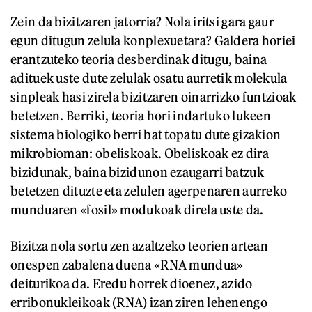
Zein da bizitzaren jatorria? Nola iritsi gara gaur
egun ditugun zelula konplexuetara? Galdera horiei
erantzuteko teoria desberdinak ditugu, baina
adituek uste dute zelulak osatu aurretik molekula
sinpleak hasi zirela bizitzaren oinarrizko funtzioak
betetzen. Berriki, teoria hori indartuko lukeen
sistema biologiko berri bat topatu dute gizakion
mikrobioman: obeliskoak. Obeliskoak ez dira
bizidunak, baina bizidunon ezaugarri batzuk
betetzen dituzte eta zelulen agerpenaren aurreko
munduaren «fosil» modukoak direla uste da.
Bizitza nola sortu zen azaltzeko teorien artean
onespen zabalena duena «RNA mundua»
deiturikoa da. Eredu horrek dioenez, azido
erribonukleikoak (RNA) izan ziren lehenengo