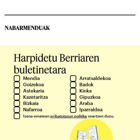
NABARMENDUAK
Harpidetu Berriaren
buletinetara
Mendia
Arratsaldekoa
Goizekoa
Badok
Astekaria
Kinka
Kazetaritza
Gipuzkoa
Bizkaia
Araba
Nafarroa
Iparraldea
Izena ematean
pribatutasun politika
onartzen duzu.