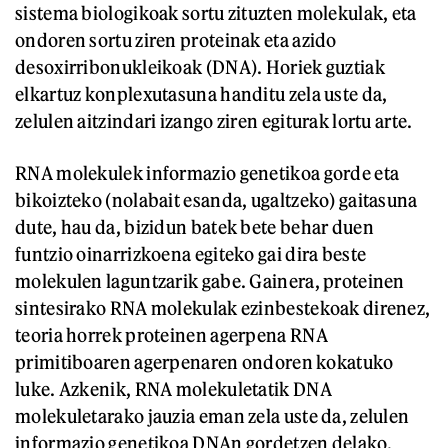
sistema biologikoak sortu zituzten molekulak, eta
ondoren sortu ziren proteinak eta azido
desoxirribonukleikoak (DNA). Horiek guztiak
elkartuz konplexutasuna handitu zela uste da,
zelulen aitzindari izango ziren egiturak lortu arte.
RNA molekulek informazio genetikoa gorde eta
bikoizteko (nolabait esanda, ugaltzeko) gaitasuna
dute, hau da, bizidun batek bete behar duen
funtzio oinarrizkoena egiteko gai dira beste
molekulen laguntzarik gabe. Gainera, proteinen
sintesirako RNA molekulak ezinbestekoak direnez,
teoria horrek proteinen agerpena RNA
primitiboaren agerpenaren ondoren kokatuko
luke. Azkenik, RNA molekuletatik DNA
molekuletarako jauzia eman zela uste da, zelulen
informazio genetikoa DNAn gordetzen delako.