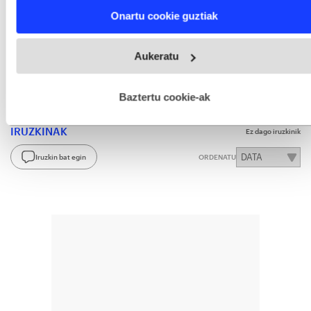
Find out more about how your personal data is processed
Onartu cookie guztiak
and set your preferences in the
details section
.
GAIAK
Webgune honek cookie propioak eta hirugarrenen cookie-
Zientzia eta teknologia
Natur zientziak
Aukeratu
fitxategiak erabiltzen ditu. Zure esperientzia eta zerbitzuak
hobetzeko asmoz, cookie teknologiaz baliatzen gara. Ohar
Biozientziak eta bioteknologiak
hau onartuz gero, teknologia hori erabiltzeko baimen
esplizitua ematen diguzu.
Gehiago irakurri
Baztertu cookie-ak
IRUZKINAK
Ez dago iruzkinik
Iruzkin bat egin
ORDENATU