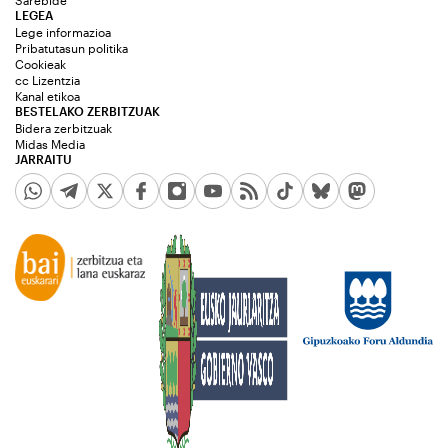
Sarebide
LEGEA
Lege informazioa
Pribatutasun politika
Cookieak
cc Lizentzia
Kanal etikoa
BESTELAKO ZERBITZUAK
Bidera zerbitzuak
Midas Media
JARRAITU