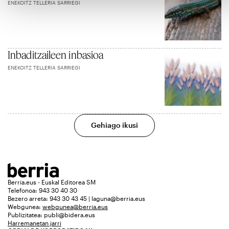
ENEKOITZ TELLERIA SARRIEGI
Inbaditzaileen inbasioa
ENEKOITZ TELLERIA SARRIEGI
Gehiago ikusi
Berria.eus - Euskal Editorea SM
Telefonoa: 943 30 40 30
Bezero arreta: 943 30 43 45 | laguna@berria.eus
Webgunea:
webgunea@berria.eus
Publizitatea:
publi@bidera.eus
Harremanetan jarri