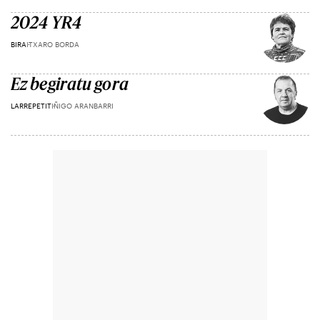
2024 YR4
BIRA
ITXARO BORDA
Ez begiratu gora
LARREPETIT
IÑIGO ARANBARRI