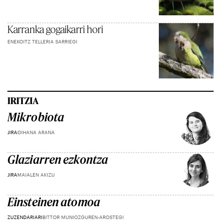
Karranka gogaikarri hori
ENEKOITZ TELLERIA SARRIEGI
IRITZIA
Mikrobiota
JIRA
OIHANA ARANA
Glaziarren ezkontza
JIRA
MAIALEN AKIZU
Einsteinen atomoa
ZUZENDARIARI
BITTOR MUNIOZGUREN-AROSTEGI