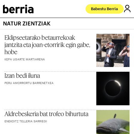
Babestu Berria
NATUR ZIENTZIAK
Eklipseetarako betaurrekoak
jantzita eta joan-etorririk egin gabe,
hobe
KEPA UGARTE MARTIARENA
Izan bedi iluna
PERU AMORRORTU BARRENETXEA
Aldrebeskeria bat trofeo bihurtuta
ENEKOITZ TELLERIA SARRIEGI