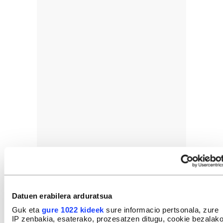
Datuen erabilera arduratsua
Guk eta
gure 1022 kideek
sure informacio pertsonala, zure
IP zenbakia, esaterako, prozesatzen ditugu, cookie bezalak