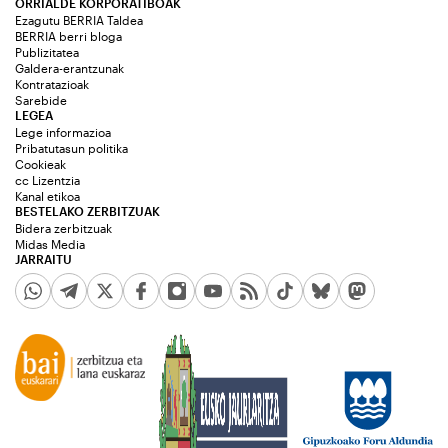
ORRIALDE KORPORATIBOAK
Ezagutu BERRIA Taldea
BERRIA berri bloga
Publizitatea
Galdera-erantzunak
Kontratazioak
Sarebide
LEGEA
Lege informazioa
Pribatutasun politika
Cookieak
cc Lizentzia
Kanal etikoa
BESTELAKO ZERBITZUAK
Bidera zerbitzuak
Midas Media
JARRAITU