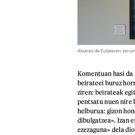
Alvarez de Eulateren zeru
Komentuan hasi da A
beirateei buruz hor
ziren: beirateak egi
pentsatu nuen nire 
helburua: gizon hon
dibulgatzea». Izan e
ezezaguna» dela dio