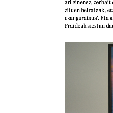
ari ginenez, zerbait
zituen beirateak, et
esanguratsua’. Eta 
Fraideak siestan dau