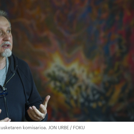
rakusketaren komisarioa. JON URBE / FOKU