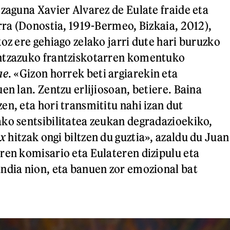
ezaguna Xavier Alvarez de Eulate fraide eta
arra (Donostia, 1919-Bermeo, Bizkaia, 2012),
oz ere gehiago zelako jarri dute hari buruzko
ntzazuko frantziskotarren komentuko
ae
. «Gizon horrek beti argiarekin eta
en lan. Zentzu erlijiosoan, betiere. Baina
en, eta hori transmititu nahi izan dut
ko sentsibilitatea zeukan degradazioekiko,
ux
hitzak ongi biltzen du guztia», azaldu du Juan
ren komisario eta Eulateren dizipulu eta
ndia nion, eta banuen zor emozional bat