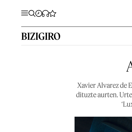
BIZIGIRO
A
Xavier Alvarez de E
dituzte aurten. Urt
‘Lux