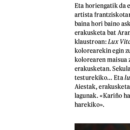
Eta horiengatik da 
artista frantziskot
baina hori baino ask
erakusketa bat Ara
klaustroan:
Lux Vit
kolorearekin egin zu
kolorearen maisua z
erakusketan. Sekula
testurekiko... Eta
l
Aiestak, erakusketa
lagunak. «Kariño ha
harekiko».