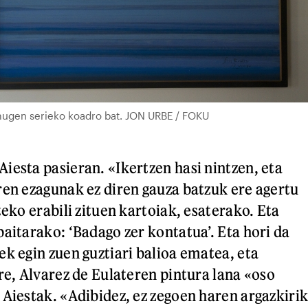
mugen serieko koadro bat. JON URBE / FOKU
iesta pasieran. «Ikertzen hasi nintzen, eta
ren ezagunak ez diren gauza batzuk ere agertu
teko erabili zituen kartoiak, esaterako. Eta
baitarako: ‘Badago zer kontatua’. Eta hori da
ek egin zuen guztiari balioa ematea, eta
re, Alvarez de Eulateren pintura lana «oso
 Aiestak. «Adibidez, ez zegoen haren argazkiri