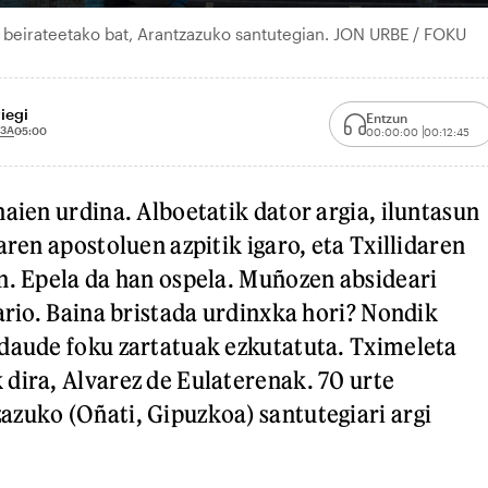
n beirateetako bat, Arantzazuko santutegian. JON URBE / FOKU
iegi
Entzun
13A
05:00
00:00:00
00:12:45
aien urdina. Alboetatik dator argia, iluntasun
aren apostoluen azpitik igaro, eta Txillidaren
n. Epela da han ospela. Muñozen absideari
ario. Baina bristada urdinxka hori? Nondik
daude foku zartatuak ezkutatuta. Tximeleta
dira, Alvarez de Eulaterenak. 70 urte
zuko (Oñati, Gipuzkoa) santutegiari argi