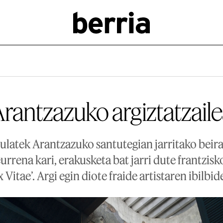
rantzazuko argiztatzail
ulatek Arantzazuko santutegian jarritako beir
eurrena kari, erakusketa bat jarri dute frantzi
 Vitae’. Argi egin diote fraide artistaren ibilbid