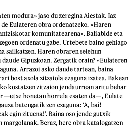
aten modura» jaso du zeregina Aiestak. Iaz
z de Eulateren obra ordenatzeko. «Haren
rantziskotar komunitatearena». Baliabide eta
 zegoen ordenatu gabe. Urtebete baino gehiago
a sailkatzen. Haren obraren seiehun
u daude Gipuzkoan. Zergatik orain? «Eulateren
zaguna. Arrazoi asko daude tartean, baina
ari bost axola zitzaiola ezaguna izatea. Bakean
sko kostatzen zitzaion jendaurrean aritu behar
er —etxe honetan horrela esaten da—, Eulate
uza batengatik zen ezaguna: ‘A, bai!
ak egin zituena!’. Baina oso jende gutxik
n margolanak. Beraz, bere obra katalogatzen