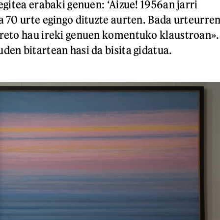
 egitea erabaki genuen: ‘Aizue! 1956an jarri
a 70 urte egingo dituzte aurten. Bada urteurre
areto hau ireki genuen komentuko klaustroan».
den bitartean hasi da bisita gidatua.