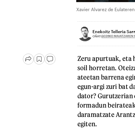
Xavier Alvarez de Eulatere
Enekoitz Telleria Sarr
2026KO MAIATZAREN 
OÑATI
Zeru apurtuak, eta h
soil horretan. Oteiz
ateetan barrena egi
egun-argi zuri bat d
dator? Gurutzerian 
formadun beirateak 
daramatzate Arantza
egiten.