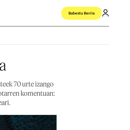
Babestu Berria
ea
ateek 70 urte izango
skotarren komentuan:
eari.