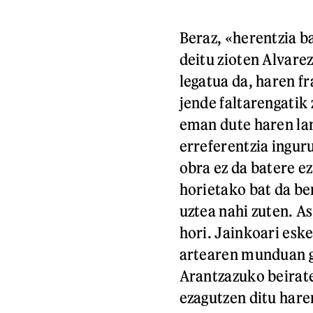
Beraz, «herentzia b
deitu zioten Alvare
legatua da, haren f
jende faltarengatik
eman dute haren lan
erreferentzia ingur
obra ez da batere e
horietako bat da ber
uztea nahi zuten. A
hori. Jainkoari esk
artearen munduan ga
Arantzazuko beirate
ezagutzen ditu hare