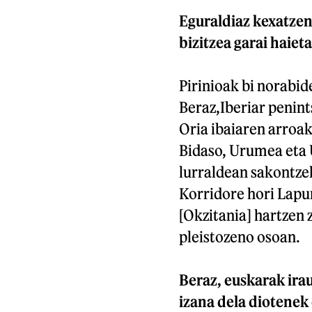
Eguraldiaz kexatzen
bizitzea garai haiet
Pirinioak bi norabi
Beraz,Iberiar penint
Oria ibaiaren arroak
Bidaso, Urumea eta 
lurraldean sakontzek
Korridore hori Lapur
[Okzitania] hartzen
pleistozeno osoan.
Beraz, euskarak ira
izana dela diotenek 