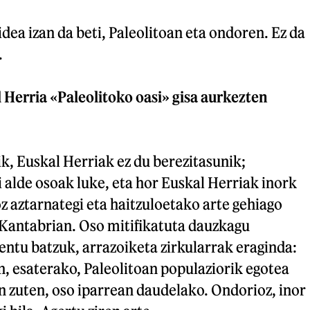
dea izan da beti, Paleolitoan eta ondoren. Ez da
.
 Herria «Paleolitoko oasi» gisa aurkezten
k, Euskal Herriak ez du berezitasunik;
 alde osoak luke, eta hor Euskal Herriak inork
z aztarnategi eta haitzuloetako arte gehiago
 Kantabrian. Oso mitifikatuta dauzkagu
ntu batzuk, arrazoiketa zirkularrak eraginda:
n, esaterako, Paleolitoan populaziorik egotea
n zuten, oso iparrean daudelako. Ondorioz, inor