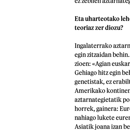
ez zebilen aztarnateg
Eta uharteotako lehe
teoriaz zer diozu?
Ingalaterrako aztar
egin zitzaidan behin
zioen: «Agian euskar
Gehiago hitz egin b
genetistak, ez erabi
Amerikako kontinent
aztarnategietatik po
horrek, gainera: Eu
nahiago lukete euren
Asiatik joana izan b