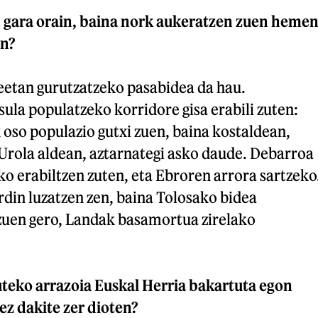
 gara orain, baina nork aukeratzen zuen heme
an?
deetan gurutzatzeko pasabidea da hau.
sula populatzeko korridore gisa erabili zuten:
 oso populazio gutxi zuen, baina kostaldean,
Urola aldean, aztarnategi asko daude. Debarroa
o erabiltzen zuten, eta Ebroren arrora sartzeko
din luzatzen zen, baina Tolosako bidea
 zuen gero, Landak basamortua zirelako
uteko arrazoia Euskal Herria bakartuta egon
ez dakite zer dioten?