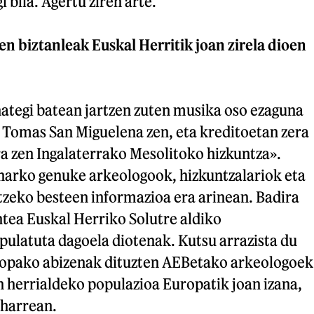
i bila. Agertu ziren arte.
n biztanleak Euskal Herritik joan zirela dioen
nategi batean jartzen zuten musika oso ezaguna
. Tomas San Miguelena zen, eta kreditoetan zera
a zen Ingalaterrako Mesolitoko hizkuntza».
eharko genuke arkeologook, hizkuntzalariok eta
ltzeko besteen informazioa era arinean. Badira
ea Euskal Herriko Solutre aldiko
pulatuta dagoela diotenak. Kutsu arrazista du
ropako abizenak dituzten AEBetako arkeologoek
 herrialdeko populazioa Europatik joan izana,
eharrean.