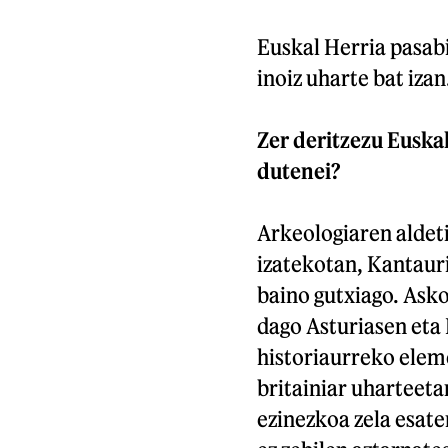
Euskal Herria pasabi
inoiz uharte bat izan
Zer deritzezu Euskal
dutenei?
Arkeologiaren aldeti
izatekotan, Kantauri
baino gutxiago. Asko
dago Asturiasen eta
historiaurreko eleme
britainiar uharteeta
ezinezkoa zela esate