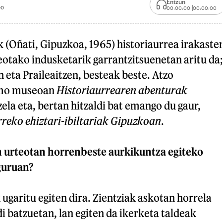
Entzun
00
00:00:00
00:00:00
 (Oñati, Gipuzkoa, 1965) historiaurrea irakaste
otako indusketarik garrantzitsuenetan aritu da
n eta Praileaitzen, besteak beste. Atzo
lmo museoan
Historiaurrearen abenturak
ela eta, bertan hitzaldi bat emango du gaur,
reko ehiztari-ibiltariak Gipuzkoan
.
n urteotan horrenbeste aurkikuntza egiteko
guruan?
ugaritu egiten dira. Zientziak askotan horrela
di batzuetan, lan egiten da ikerketa taldeak