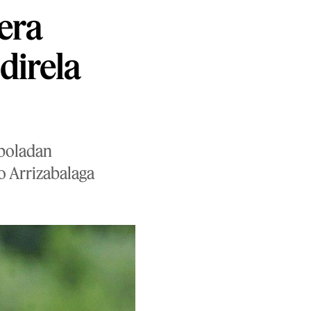
era
direla
 boladan
io Arrizabalaga