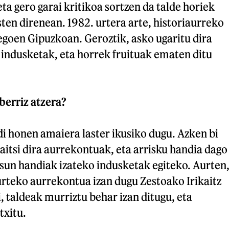
eta gero garai kritikoa sortzen da talde horiek
ten direnean. 1982. urtera arte, historiaurreko
egoen Gipuzkoan. Geroztik, asko ugaritu dira
 indusketak, eta horrek fruituak ematen ditu
berriz atzera?
i honen amaiera laster ikusiko dugu. Azken bi
aitsi dira aurrekontuak, eta arrisku handia dago
sun handiak izateko indusketak egiteko. Aurten
urteko aurrekontua izan dugu Zestoako Irikaitz
, taldeak murriztu behar izan ditugu, eta
txitu.