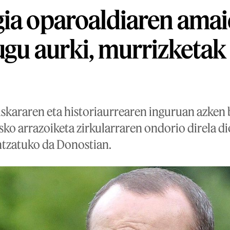
ia oparoaldiaren amai
ugu aurki, murrizketak 
uskararen eta historiaurrearen inguruan azken
sko arrazoiketa zirkularraren ondorio direla d
ntzatuko da Donostian.