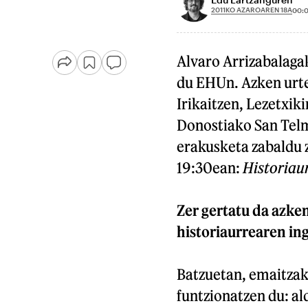
2011KO AZAROAREN 18A
00:
Alvaro Arrizabalagak
du EHUn. Azken urte
Irikaitzen, Lezetxiki
Donostiako San Te
erakusketa zabaldu z
19:30ean:
Historiaur
Zer gertatu da azke
historiaurrearen in
Batzuetan, emaitzak 
funtzionatzen du: al