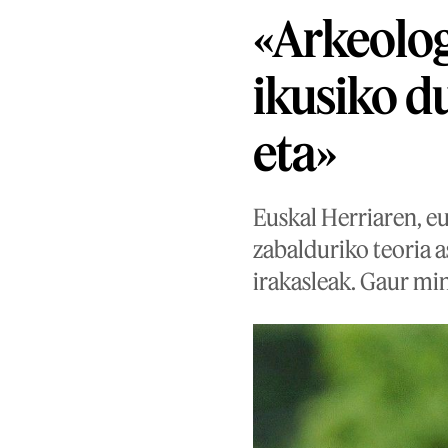
«Arkeolog
ikusiko d
eta»
Euskal Herriaren, e
zabalduriko teoria a
irakasleak. Gaur mi