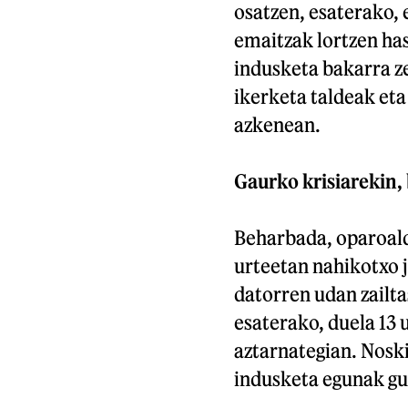
osatzen, esaterako, 
emaitzak lortzen has
indusketa bakarra z
ikerketa taldeak eta
azkenean.
Gaurko krisiarekin, 
Beharbada, oparoald
urteetan nahikotxo j
datorren udan zailta
esaterako, duela 13 
aztarnategian. Noski
indusketa egunak gu