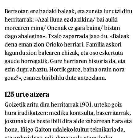
Bertsotan ere badaki baleak, eta zur eta lur utzi ditu
herritarrak: «Azal iluna ez da zikina/ bai aulki
morearen mina/ Onenak ez gara baina/ bistan
dago ahalegina». Txalo zaparrada jaso du. «Baleak
dena eman zion Orioko herriari. Familia askori
lagundu zion balearen ehizak, eta oso eskertuta
gaude horregatik. Gure herriaren historia da, eta
ezin dugu ahaztu. Hortik gatoz, baina orain nora
goaz?», esanez biribildu dute antzezlana.
125 urte atzera
Goizetik aritu dira herritarrak 1901. urteko goiz
hura irudikatzen: mediku kontsulta, baserritarrak,
jostunak eta beste ibili dira alde zaharrean hara eta
hona. Iñigo Gaiton udaleko kultur teknikaria da,
eta urduri dago, adi, dena ondo atera dadin.