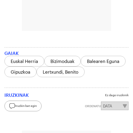
GAIAK
Euskal Herria
Bizimoduak
Balearen Eguna
Gipuzkoa
Lertxundi, Benito
IRUZKINAK
Ez dago iruzkinik
Iruzkin bat egin
ORDENATU