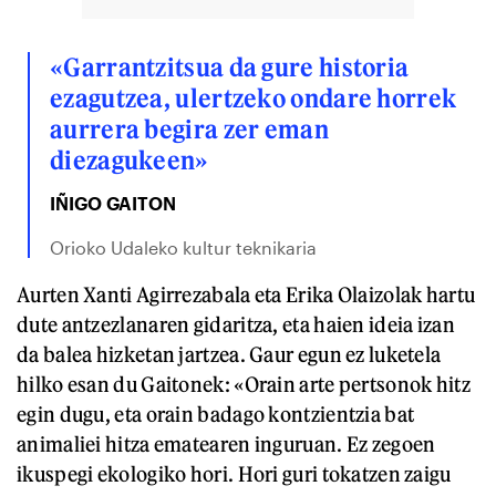
«Garrantzitsua da gure historia
ezagutzea, ulertzeko ondare horrek
aurrera begira zer eman
diezagukeen»
IÑIGO GAITON
Orioko Udaleko kultur teknikaria
Aurten Xanti Agirrezabala eta Erika Olaizolak hartu
dute antzezlanaren gidaritza, eta haien ideia izan
da balea hizketan jartzea. Gaur egun ez luketela
hilko esan du Gaitonek: «Orain arte pertsonok hitz
egin dugu, eta orain badago kontzientzia bat
animaliei hitza ematearen inguruan. Ez zegoen
ikuspegi ekologiko hori. Hori guri tokatzen zaigu