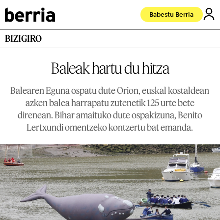
Babestu Berria
BIZIGIRO
Baleak hartu du hitza
Balearen Eguna ospatu dute Orion, euskal kostaldean
azken balea harrapatu zutenetik 125 urte bete
direnean. Bihar amaituko dute ospakizuna, Benito
Lertxundi omentzeko kontzertu bat emanda.