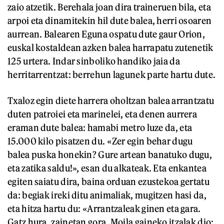
zaio atzetik. Berehala joan dira traineruen bila, eta
arpoi eta dinamitekin hil dute balea, herri osoaren
aurrean. Balearen Eguna ospatu dute gaur Orion,
euskal kostaldean azken balea harrapatu zutenetik
125 urtera. Indar sinboliko handiko jaia da
herritarrentzat: berrehun lagunek parte hartu dute.
Txaloz egin diete harrera oholtzan balea arrantzatu
duten patroiei eta marinelei, eta denen aurrera
eraman dute balea: hamabi metro luze da, eta
15.000 kilo pisatzen du. «Zer egin behar dugu
balea puska honekin? Gure artean banatuko dugu,
eta zatika saldu!», esan du alkateak. Eta enkantea
egiten saiatu dira, baina orduan ezustekoa gertatu
da: begiak ireki ditu animaliak, mugitzen hasi da,
eta hitza hartu du: «Arrantzaleak ginen eta gara.
Gatz hura, zainetan gora. Moila gaineko itzalak dio: