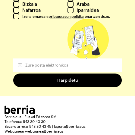
Bizkaia
Araba
Nafarroa
Iparraldea
Izena ematean
pribatutasun politika
onartzen duzu.
Berria.eus - Euskal Editorea SM
Telefonoa: 943 30 40 30
Bezero arreta: 943 30 43 45 | laguna@berria.eus
Webgunea:
webgunea@berria.eus