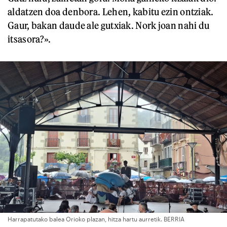
aldatzen doa denbora. Lehen, kabitu ezin ontziak.
Gaur, bakan daude ale gutxiak. Nork joan nahi du
itsasora?».
Harrapatutako balea Orioko plazan, hitza hartu aurretik. BERRIA