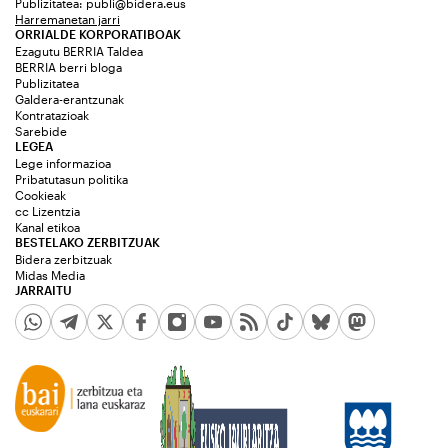
Publizitatea:
publi@bidera.eus
Harremanetan jarri
ORRIALDE KORPORATIBOAK
Ezagutu BERRIA Taldea
BERRIA berri bloga
Publizitatea
Galdera-erantzunak
Kontratazioak
Sarebide
LEGEA
Lege informazioa
Pribatutasun politika
Cookieak
cc Lizentzia
Kanal etikoa
BESTELAKO ZERBITZUAK
Bidera zerbitzuak
Midas Media
JARRAITU