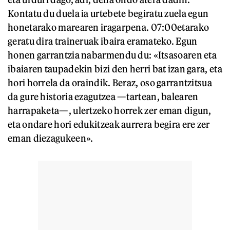
Kontatu du duela ia urtebete begiratu zuela egun
honetarako marearen iragarpena. 07:00etarako
geratu dira traineruak ibaira eramateko. Egun
honen garrantzia nabarmendu du: «Itsasoaren eta
ibaiaren taupadekin bizi den herri bat izan gara, eta
hori horrela da oraindik. Beraz, oso garrantzitsua
da gure historia ezagutzea —tartean, balearen
harrapaketa—, ulertzeko horrek zer eman digun,
eta ondare hori edukitzeak aurrera begira ere zer
eman diezagukeen».