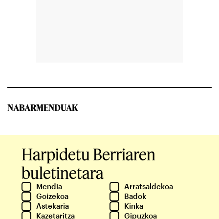
NABARMENDUAK
Harpidetu Berriaren
buletinetara
Mendia
Arratsaldekoa
Goizekoa
Badok
Astekaria
Kinka
Kazetaritza
Gipuzkoa