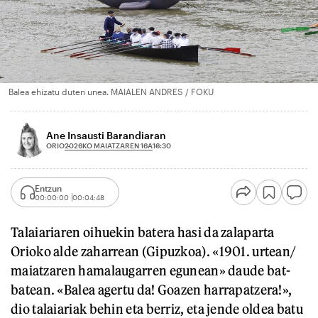
Balea ehizatu duten unea. MAIALEN ANDRES / FOKU
Ane Insausti Barandiaran
2026KO MAIATZAREN 16A
ORIO
16:30
Entzun
00:00:00
00:04:48
Talaiariaren oihuekin batera hasi da zalaparta
Orioko alde zaharrean (Gipuzkoa). «1901. urtean/
maiatzaren hamalaugarren egunean» daude bat-
batean. «Balea agertu da! Goazen harrapatzera!»,
dio talaiariak behin eta berriz, eta jende oldea batu