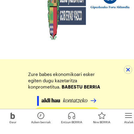
Zure babes ekonomikoari esker
egiten dugu kazetaritza
konprometitua.
BABESTU
BERRIA
Egin zure ekarpena
Gaur
Azken berriak
Entzun BERRIA
Nire BERRIA
Atalak