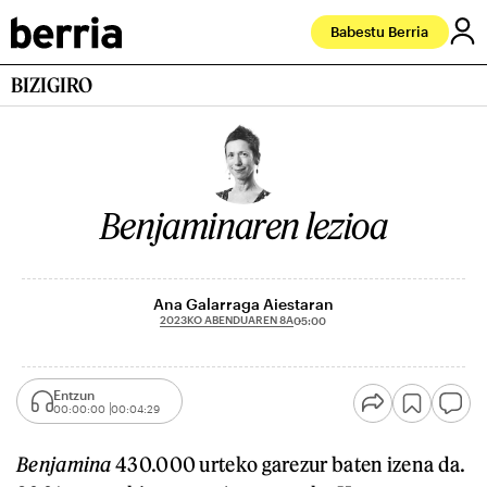
Babestu Berria
BIZIGIRO
Benjaminaren lezioa
Ana Galarraga Aiestaran
2023KO ABENDUAREN 8A
05:00
Entzun
00:00:00
00:04:29
Benjamina
430.000 urteko garezur baten izena da.