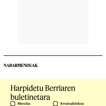
NABARMENDUAK
Harpidetu Berriaren
buletinetara
Mendia
Arratsaldekoa