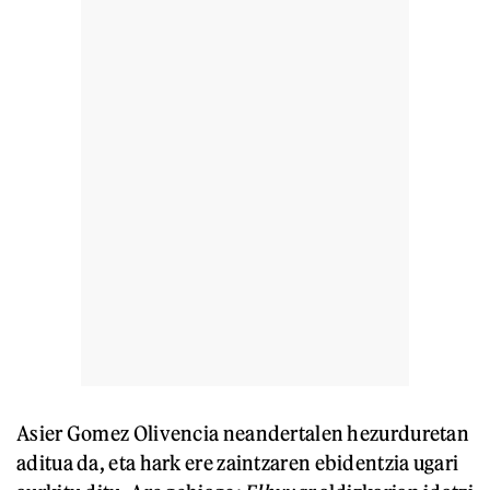
Asier Gomez Olivencia neandertalen hezurduretan
aditua da, eta hark ere zaintzaren ebidentzia ugari