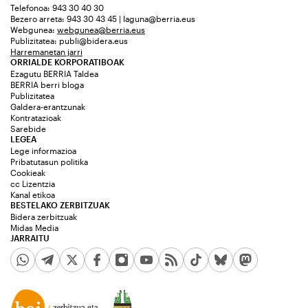
Telefonoa: 943 30 40 30
Bezero arreta: 943 30 43 45 | laguna@berria.eus
Webgunea:
webgunea@berria.eus
Publizitatea:
publi@bidera.eus
Harremanetan jarri
ORRIALDE KORPORATIBOAK
Ezagutu BERRIA Taldea
BERRIA berri bloga
Publizitatea
Galdera-erantzunak
Kontratazioak
Sarebide
LEGEA
Lege informazioa
Pribatutasun politika
Cookieak
cc Lizentzia
Kanal etikoa
BESTELAKO ZERBITZUAK
Bidera zerbitzuak
Midas Media
JARRAITU