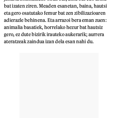
bat izaten ziren. Meaden esanetan, baina, hautsi
eta gero osatutako femur bat zen zibilizazioaren
adierazle behinena. Eta arrazoi bera eman zuen:
animalia basatiek, horrelako hezur bat hautsiz
gero, ez dute bizirik irauteko aukerarik; aurrera
ateratzeak zaindua izan dela esan nahi du.