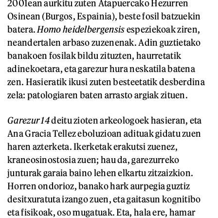
2001ean aurkitu zuten Atapuercako Hezurren
Osinean (Burgos, Espainia), beste fosil batzuekin
batera.
Homo heidelbergensis
espeziekoak ziren,
neandertalen arbaso zuzenenak. Adin guztietako
banakoen fosilak bildu zituzten, haurretatik
adinekoetara, eta garezur hura neskatila batena
zen. Hasieratik ikusi zuten besteetatik desberdina
zela: patologiaren baten arrasto argiak zituen.
Garezur 14
deitu zioten arkeologoek hasieran, eta
Ana Gracia Tellez eboluzioan adituak gidatu zuen
haren azterketa. Ikerketak erakutsi zuenez,
kraneosinostosia zuen; hau da, garezurreko
junturak garaia baino lehen elkartu zitzaizkion.
Horren ondorioz, banako hark aurpegia guztiz
desitxuratuta izango zuen, eta gaitasun kognitibo
eta fisikoak, oso mugatuak. Eta, hala ere, hamar