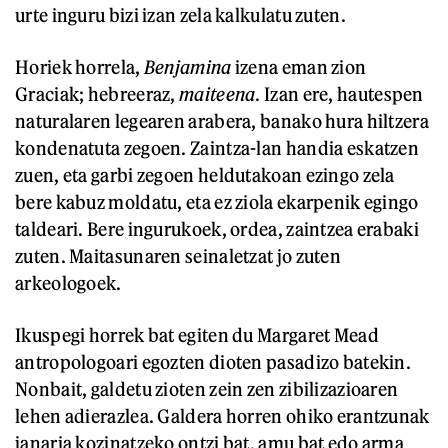
urte inguru bizi izan zela kalkulatu zuten.
Horiek horrela,
Benjamina
izena eman zion
Graciak; hebreeraz,
maiteena
. Izan ere, hautespen
naturalaren legearen arabera, banako hura hiltzera
kondenatuta zegoen. Zaintza-lan handia eskatzen
zuen, eta garbi zegoen heldutakoan ezingo zela
bere kabuz moldatu, eta ez ziola ekarpenik egingo
taldeari. Bere ingurukoek, ordea, zaintzea erabaki
zuten. Maitasunaren seinaletzat jo zuten
arkeologoek.
Ikuspegi horrek bat egiten du Margaret Mead
antropologoari egozten dioten pasadizo batekin.
Nonbait, galdetu zioten zein zen zibilizazioaren
lehen adierazlea. Galdera horren ohiko erantzunak
janaria kozinatzeko ontzi bat, amu bat edo arma