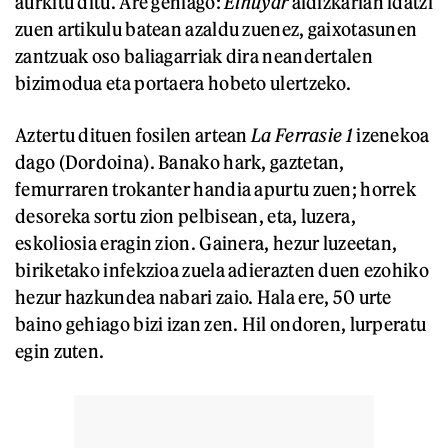
aurkitu ditu. Are gehiago:
Elhuyar
aldizkarian idatzi
zuen artikulu batean azaldu zuenez, gaixotasunen
zantzuak oso baliagarriak dira neandertalen
bizimodua eta portaera hobeto ulertzeko.
Aztertu dituen fosilen artean
La Ferrasie 1
izenekoa
dago (Dordoina). Banako hark, gaztetan,
femurraren trokanter handia apurtu zuen; horrek
desoreka sortu zion pelbisean, eta, luzera,
eskoliosia eragin zion. Gainera, hezur luzeetan,
biriketako infekzioa zuela adierazten duen ezohiko
hezur hazkundea nabari zaio. Hala ere, 50 urte
baino gehiago bizi izan zen. Hil ondoren, lurperatu
egin zuten.