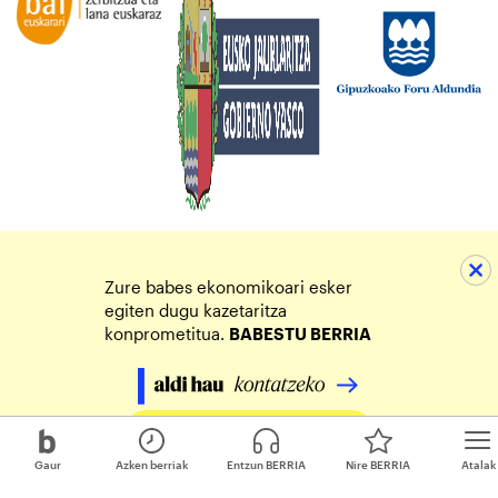
Zure babes ekonomikoari esker
egiten dugu kazetaritza
konprometitua.
BABESTU BERRIA
Egin zure ekarpena
Gaur
Azken berriak
Entzun BERRIA
Nire BERRIA
Atalak