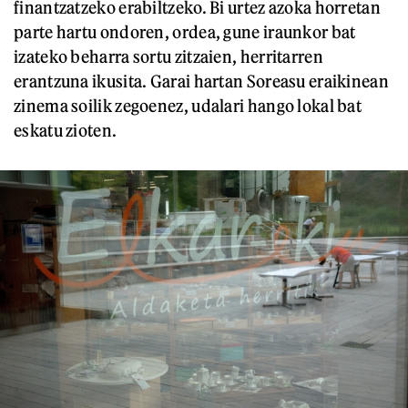
finantzatzeko erabiltzeko. Bi urtez azoka horretan
parte hartu ondoren, ordea, gune iraunkor bat
izateko beharra sortu zitzaien, herritarren
erantzuna ikusita. Garai hartan Soreasu eraikinean
zinema soilik zegoenez, udalari hango lokal bat
eskatu zioten.