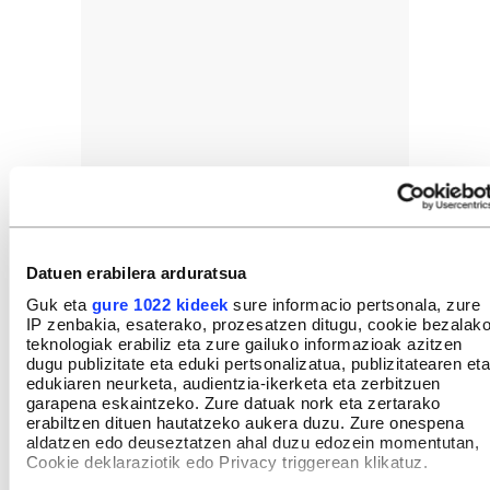
Datuen erabilera arduratsua
Guk eta
gure 1022 kideek
sure informacio pertsonala, zure
IP zenbakia, esaterako, prozesatzen ditugu, cookie bezalak
teknologiak erabiliz eta zure gailuko informazioak azitzen
dugu publizitate eta eduki pertsonalizatua, publizitatearen eta
edukiaren neurketa, audientzia-ikerketa eta zerbitzuen
garapena eskaintzeko. Zure datuak nork eta zertarako
erabiltzen dituen hautatzeko aukera duzu. Zure onespena
aldatzen edo deuseztatzen ahal duzu edozein momentutan,
Cookie deklaraziotik edo Privacy triggerean klikatuz.