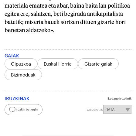
materiala ematea eta abar, baina baita lan politikoa
egitea ere, salatzea, beti begirada antikapitalista
batetik; miseria hauek sortzen dituen gizarte hori
benetan aldatzeko».
GAIAK
Gipuzkoa
Euskal Herria
Gizarte gaiak
Bizimoduak
IRUZKINAK
Ez dago iruzkinik
Iruzkin bat egin
ORDENATU