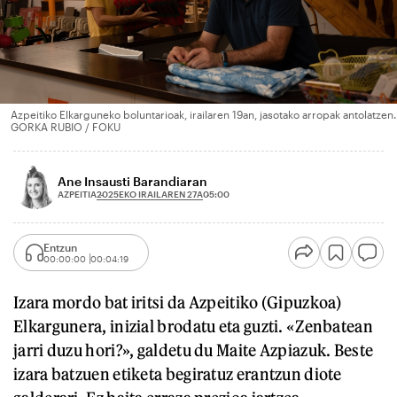
Azpeitiko Elkarguneko boluntarioak, irailaren 19an, jasotako arropak antolatzen.
GORKA RUBIO / FOKU
Ane Insausti Barandiaran
2025EKO IRAILAREN 27A
AZPEITIA
05:00
Entzun
00:00:00
00:04:19
Izara mordo bat iritsi da Azpeitiko (Gipuzkoa)
Elkargunera, inizial brodatu eta guzti. «Zenbatean
jarri duzu hori?», galdetu du Maite Azpiazuk. Beste
izara batzuen etiketa begiratuz erantzun diote