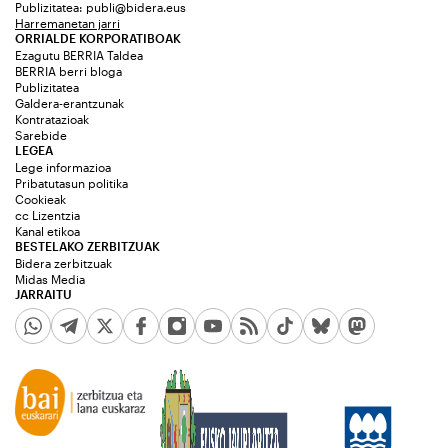
Publizitatea:
publi@bidera.eus
Harremanetan jarri
ORRIALDE KORPORATIBOAK
Ezagutu BERRIA Taldea
BERRIA berri bloga
Publizitatea
Galdera-erantzunak
Kontratazioak
Sarebide
LEGEA
Lege informazioa
Pribatutasun politika
Cookieak
cc Lizentzia
Kanal etikoa
BESTELAKO ZERBITZUAK
Bidera zerbitzuak
Midas Media
JARRAITU