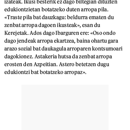
izateak. Ikusi besterik ez dago biltegian dituzten
edukiontzietan botatzeko duten arropa pila.
«Traste pila bat dauzkagu: beldurra ematen du
zenbat arropa dagoen ikusteak», esan du
Kerejetak. Ados dago Ibarguren ere: «Oso ondo
dago jendeak arropa ekartzea, baina ohartu gara
arazo sozial bat daukagula arroparen kontsumoari
dagokionez. Astakeria hutsa da zenbat arropa
erosten den Azpeitian. Astero betetzen dugu
edukiontzi bat botatzeko arropaz».