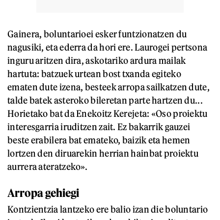
Gainera, boluntarioei esker funtzionatzen du
nagusiki, eta ederra da hori ere. Laurogei pertsona
inguru aritzen dira, askotariko ardura mailak
hartuta: batzuek urtean bost txanda egiteko
ematen dute izena, besteek arropa sailkatzen dute,
talde batek asteroko bileretan parte hartzen du...
Horietako bat da Enekoitz Kerejeta: «Oso proiektu
interesgarria iruditzen zait. Ez bakarrik gauzei
beste erabilera bat emateko, baizik eta hemen
lortzen den diruarekin herrian hainbat proiektu
aurrera ateratzeko».
Arropa gehiegi
Kontzientzia lantzeko ere balio izan die boluntario