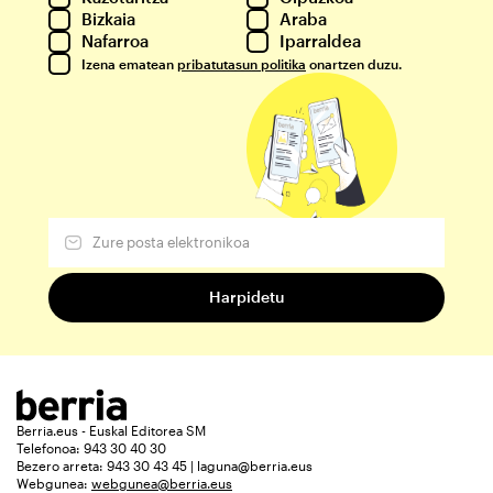
Bizkaia
Araba
Nafarroa
Iparraldea
Izena ematean
pribatutasun politika
onartzen duzu.
Berria.eus - Euskal Editorea SM
Telefonoa: 943 30 40 30
Bezero arreta: 943 30 43 45 | laguna@berria.eus
Webgunea:
webgunea@berria.eus