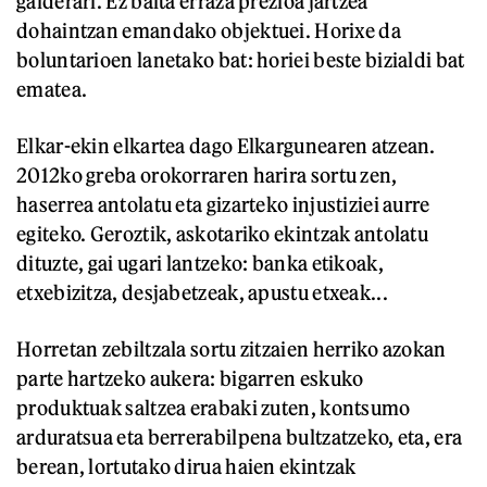
galderari. Ez baita erraza prezioa jartzea
dohaintzan emandako objektuei. Horixe da
boluntarioen lanetako bat: horiei beste bizialdi bat
ematea.
Elkar-ekin elkartea dago Elkargunearen atzean.
2012ko greba orokorraren harira sortu zen,
haserrea antolatu eta gizarteko injustiziei aurre
egiteko. Geroztik, askotariko ekintzak antolatu
dituzte, gai ugari lantzeko: banka etikoak,
etxebizitza, desjabetzeak, apustu etxeak...
Horretan zebiltzala sortu zitzaien herriko azokan
parte hartzeko aukera: bigarren eskuko
produktuak saltzea erabaki zuten, kontsumo
arduratsua eta berrerabilpena bultzatzeko, eta, era
berean, lortutako dirua haien ekintzak