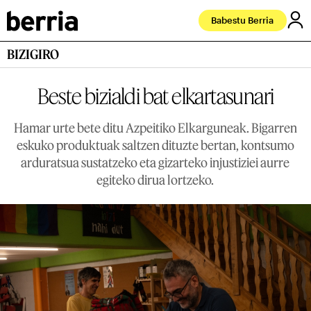
Babestu Berria
BIZIGIRO
Beste bizialdi bat elkartasunari
Hamar urte bete ditu Azpeitiko Elkarguneak. Bigarren
eskuko produktuak saltzen dituzte bertan, kontsumo
arduratsua sustatzeko eta gizarteko injustiziei aurre
egiteko dirua lortzeko.