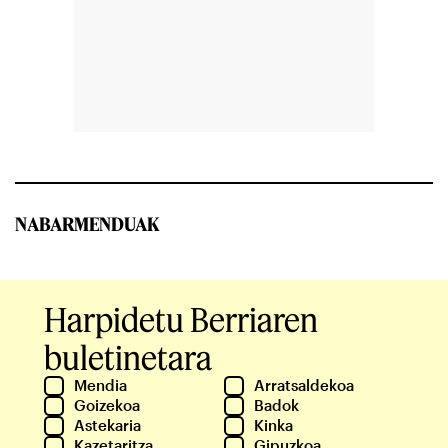
NABARMENDUAK
Harpidetu Berriaren
buletinetara
Mendia
Arratsaldekoa
Goizekoa
Badok
Astekaria
Kinka
Kazetaritza
Gipuzkoa