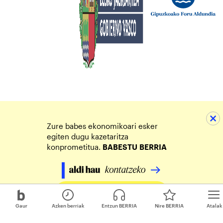
Zure babes ekonomikoari esker
egiten dugu kazetaritza
konprometitua.
BABESTU
BERRIA
Egin zure ekarpena
Gaur
Azken berriak
Entzun BERRIA
Nire BERRIA
Atalak