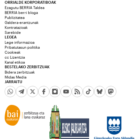
ORRIALDE KORPORATIBOAK
Ezagutu BERRIA Taldea
BERRIA berri bloga
Publizitatea
Galdera-erantzunak
Kontratazioak
Sarebide
LEGEA
Lege informazioa
Pribatutasun politika
Cookieak
cc Lizentzia
Kanal etikoa
BESTELAKO ZERBITZUAK
Bidera zerbitzuak
Midas Media
JARRAITU