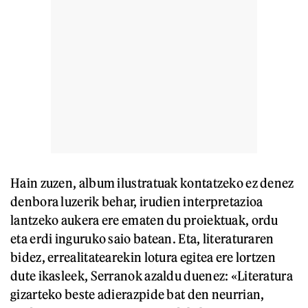
Hain zuzen, album ilustratuak kontatzeko ez denez
denbora luzerik behar, irudien interpretazioa
lantzeko aukera ere ematen du proiektuak, ordu
eta erdi inguruko saio batean. Eta, literaturaren
bidez, errealitatearekin lotura egitea ere lortzen
dute ikasleek, Serranok azaldu duenez: «Literatura
gizarteko beste adierazpide bat den neurrian,