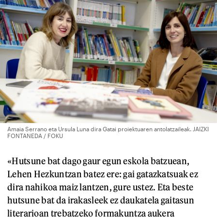
Amaia Serrano eta Ursula Luna dira Gatai proiektuaren antolatzaileak. JAIZKI
FONTANEDA / FOKU
«Hutsune bat dago gaur egun eskola batzuean,
Lehen Hezkuntzan batez ere: gai gatazkatsuak ez
dira nahikoa maiz lantzen, gure ustez. Eta beste
hutsune bat da irakasleek ez daukatela gaitasun
literarioan trebatzeko formakuntza aukera