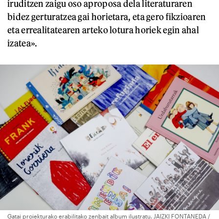
iruditzen zaigu oso aproposa dela literaturaren
bidez gerturatzea gai horietara, eta gero fikzioaren
eta errealitatearen arteko lotura horiek egin ahal
izatea».
Gatai proiekturako erabilitako zenbait album ilustratu. JAIZKI FONTANEDA /