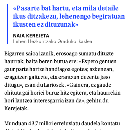
«Pasarte bat hartu, eta mila detaile
ikus ditzakezu, lehenengo begiratuan
ikusten ez dituzunak»
NAIA KEREJETA
Lehen Hezkuntzako Graduko ikaslea
Bigarren saioa izanik, erosoago sumatu dituzte
haurrak; baita beren burua ere: «Espero genuen
gaur parte hartze handiagoa egotea; azkenean,
ezagutzen gaituzte, eta erantzun dezente jaso
ditugu», esan du Lariosek. «Gainera, ez gaude
ohituta gai horiei buruz hitz egitera, eta haurrekin
hori lantzea interesgarria izan da», gehitu du
Kerejetak.
Munduan 43,7 milioi errefuxiatu daudela kontatu