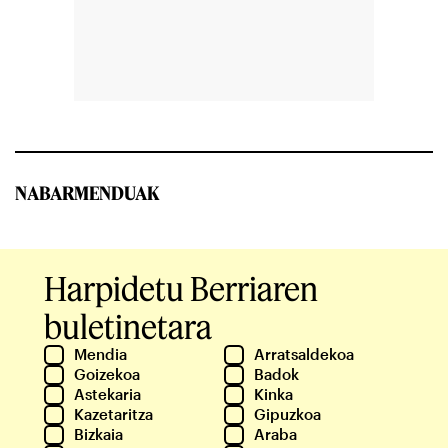
NABARMENDUAK
Harpidetu Berriaren
buletinetara
Mendia
Arratsaldekoa
Goizekoa
Badok
Astekaria
Kinka
Kazetaritza
Gipuzkoa
Bizkaia
Araba