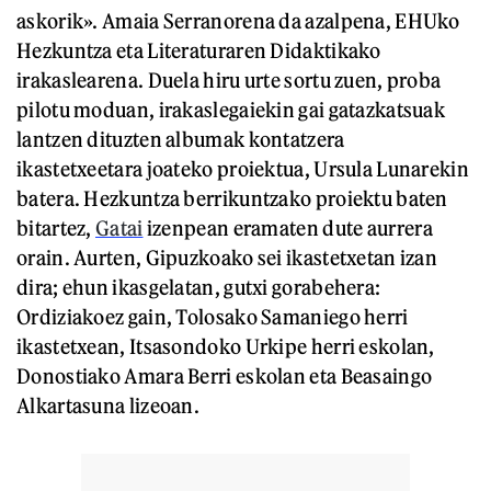
askorik». Amaia Serranorena da azalpena, EHUko
Hezkuntza eta Literaturaren Didaktikako
irakaslearena. Duela hiru urte sortu zuen, proba
pilotu moduan, irakaslegaiekin gai gatazkatsuak
lantzen dituzten albumak kontatzera
ikastetxeetara joateko proiektua, Ursula Lunarekin
batera. Hezkuntza berrikuntzako proiektu baten
bitartez,
Gatai
izenpean eramaten dute aurrera
orain. Aurten, Gipuzkoako sei ikastetxetan izan
dira; ehun ikasgelatan, gutxi gorabehera:
Ordiziakoez gain, Tolosako Samaniego herri
ikastetxean, Itsasondoko Urkipe herri eskolan,
Donostiako Amara Berri eskolan eta Beasaingo
Alkartasuna lizeoan.