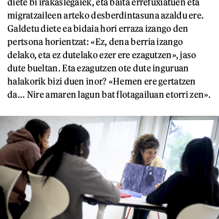
diete bi irakaslegaiek, eta baita errefuxiatuen eta
migratzaileen arteko desberdintasuna azaldu ere.
Galdetu diete ea bidaia hori erraza izango den
pertsona horientzat: «Ez, dena berria izango
delako, eta ez dutelako ezer ere ezagutzen», jaso
dute bueltan. Eta ezagutzen ote dute inguruan
halakorik bizi duen inor? «Hemen ere gertatzen
da... Nire amaren lagun bat flotagailuan etorri zen».