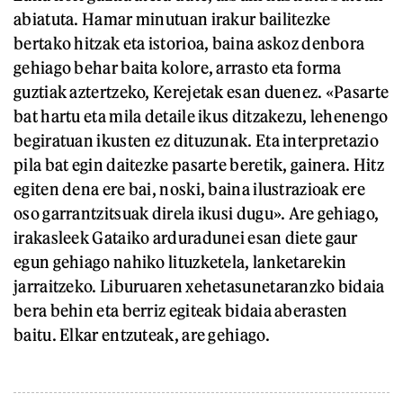
abiatuta. Hamar minutuan irakur bailitezke
bertako hitzak eta istorioa, baina askoz denbora
gehiago behar baita kolore, arrasto eta forma
guztiak aztertzeko, Kerejetak esan duenez. «Pasarte
bat hartu eta mila detaile ikus ditzakezu, lehenengo
begiratuan ikusten ez dituzunak. Eta interpretazio
pila bat egin daitezke pasarte beretik, gainera. Hitz
egiten dena ere bai, noski, baina ilustrazioak ere
oso garrantzitsuak direla ikusi dugu». Are gehiago,
irakasleek Gataiko arduradunei esan diete gaur
egun gehiago nahiko lituzketela, lanketarekin
jarraitzeko. Liburuaren xehetasunetaranzko bidaia
bera behin eta berriz egiteak bidaia aberasten
baitu. Elkar entzuteak, are gehiago.