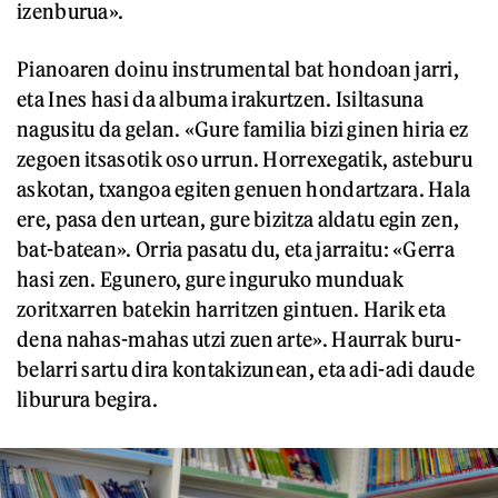
izenburua».
Pianoaren doinu instrumental bat hondoan jarri,
eta Ines hasi da albuma irakurtzen. Isiltasuna
nagusitu da gelan. «Gure familia bizi ginen hiria ez
zegoen itsasotik oso urrun. Horrexegatik, asteburu
askotan, txangoa egiten genuen hondartzara. Hala
ere, pasa den urtean, gure bizitza aldatu egin zen,
bat-batean». Orria pasatu du, eta jarraitu: «Gerra
hasi zen. Egunero, gure inguruko munduak
zoritxarren batekin harritzen gintuen. Harik eta
dena nahas-mahas utzi zuen arte». Haurrak buru-
belarri sartu dira kontakizunean, eta adi-adi daude
liburura begira.