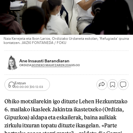
Naia Kerejeta eta Ibon Larios, Ordiziako Urdaneta eskolan, 'Refugiada' ipuina
kontatzen. JAIZKI FONTANEDA / FOKU
Ane Insausti Barandiaran
2025EKO MAIATZAREN 20A
ORDIZIA
05:00
Entzun
00:00:00
00:12:03
Ohiko motxilarekin igo dituzte Lehen Hezkuntzako
6. mailako ikasleek Jakintza ikastetxeko (Ordizia,
Gipuzkoa) aldapa eta eskailerak, baina aulkiak
zirkulu itxuran topatu dituzte ikasgelan. «Parte