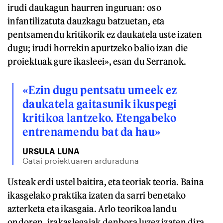
irudi daukagun haurren inguruan: oso
infantilizatuta dauzkagu batzuetan, eta
pentsamendu kritikorik ez daukatela uste izaten
dugu; irudi horrekin apurtzeko balio izan die
proiektuak gure ikasleei», esan du Serranok.
«Ezin dugu pentsatu umeek ez
daukatela gaitasunik ikuspegi
kritikoa lantzeko. Etengabeko
entrenamendu bat da hau»
URSULA LUNA
Gatai proiektuaren arduraduna
Usteak erdi ustel baitira, eta teoriak teoria. Baina
ikasgelako praktika izaten da sarri benetako
azterketa eta ikasgaia. Arlo teorikoa landu
ondoren, irakaslegaiak denbora luzez izaten dira