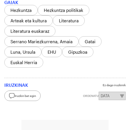
GAIAK
Hezkuntza
Hezkuntza politikak
Arteak eta kultura
Literatura
Literatura euskaraz
Serrano Mariezkurrena, Amaia
Gatai
Luna, Ursula
EHU
Gipuzkoa
Euskal Herria
IRUZKINAK
Ez dago iruzkinik
Iruzkin bat egin
ORDENATU