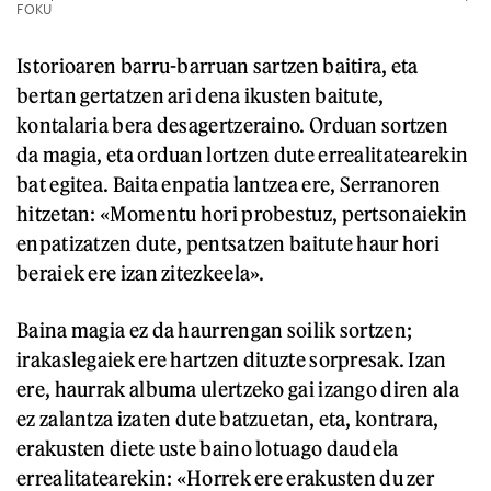
FOKU
Istorioaren barru-barruan sartzen baitira, eta
bertan gertatzen ari dena ikusten baitute,
kontalaria bera desagertzeraino. Orduan sortzen
da magia, eta orduan lortzen dute errealitatearekin
bat egitea. Baita enpatia lantzea ere, Serranoren
hitzetan: «Momentu hori probestuz, pertsonaiekin
enpatizatzen dute, pentsatzen baitute haur hori
beraiek ere izan zitezkeela».
Baina magia ez da haurrengan soilik sortzen;
irakaslegaiek ere hartzen dituzte sorpresak. Izan
ere, haurrak albuma ulertzeko gai izango diren ala
ez zalantza izaten dute batzuetan, eta, kontrara,
erakusten diete uste baino lotuago daudela
errealitatearekin: «Horrek ere erakusten du zer