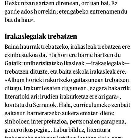
Hezkuntzan sartzen direnean, orduan bai. Ez
gaude ados horrekin; etengabeko entrenamendu
bat da hau».
Irakaslegaiak trebatzen
Baina haurrak trebatzeko, irakasleak trebatzea ere
ezinbestekoa da. Eta hori ere barne hartzen du
Gataik: unibertsitateko ikasleak —irakaslegaiak—
trebatzen dituzte, eta baita eskola irakasleak ere.
«Album horiek irakurtzeko gaitasunean trebatzen
ditugu. Irakurri esaten dugunean, ez gara bakarrik
literarioki ari: irudien irakurketaz ere ari gara»,
kontatu du Serranok. Hala, curriculumeko zenbait
gaitasun barneratzeko aukera ematen diete:
sinboloen interpretazioa, pertsonaien garapena,
genero ikuspegia... Laburbilduz, literatura
irakurtzeko gaitasun kritikoa lantzen dute, gero