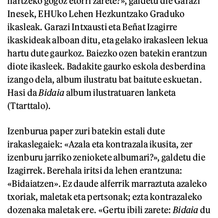
hartzeko gogoz etorri zarete?», galdetu die Garazi
Inesek, EHUko Lehen Hezkuntzako Graduko
ikasleak. Garazi Intxausti eta Beñat Izagirre
ikaskideak alboan ditu, eta gelako irakasleen lekua
hartu dute gaurkoz. Baiezko ozen batekin erantzun
diote ikasleek. Badakite gaurko eskola desberdina
izango dela, album ilustratu bat baitute eskuetan.
Hasi da
Bidaia
album ilustratuaren lanketa
(Ttarttalo).
Izenburua paper zuri batekin estali dute
irakaslegaiek: «Azala eta kontrazala ikusita, zer
izenburu jarriko zeniokete albumari?», galdetu die
Izagirrek. Berehala iritsi da lehen erantzuna:
«Bidaiatzen». Ez daude alferrik marraztuta azaleko
txoriak, maletak eta pertsonak; ezta kontrazaleko
dozenaka maletak ere. «Gertu ibili zarete:
Bidaia
du