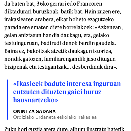
da baten bat, 36ko gerrari edo Francoren
diktadurari buruzkoak, batik bat. Hain zuzen ere,
irakaslearen arabera, elkar hobeto ezagutzeko
parada ere ematen diete horrelakoek: «Azkenean,
gelan aniztasun handia daukagu, eta, gelako
testuinguruan, badirudi denok berdin gaudela.
Baina ez, bakoitzak atzetik daukagun istorioa,
nondik gatozen, familiarengandik jaso ditugun
bizipenak eta testigantzak... desberdinak dira».
«Ikasleek badute interesa inguruan
entzuten dituzten gaiei buruz
hausnartzeko»
ONINTZA SADABA
Ordiziako Urdaneta eskolako irakaslea
Zuku hori guztia atera dute, album ilustratu batetik