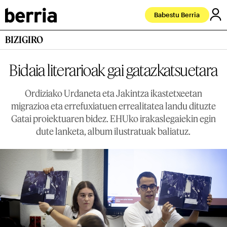
Babestu Berria
BIZIGIRO
Bidaia literarioak gai gatazkatsuetara
Ordiziako Urdaneta eta Jakintza ikastetxeetan
migrazioa eta errefuxiatuen errealitatea landu dituzte
Gatai proiektuaren bidez. EHUko irakaslegaiekin egin
dute lanketa, album ilustratuak baliatuz.