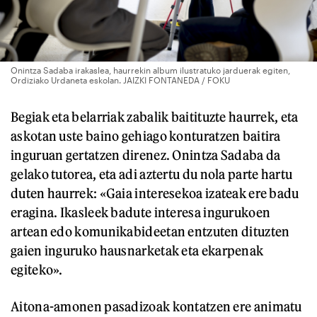
Onintza Sadaba irakaslea, haurrekin album ilustratuko jarduerak egiten,
Ordiziako Urdaneta eskolan. JAIZKI FONTANEDA / FOKU
Begiak eta belarriak zabalik baitituzte haurrek, eta
askotan uste baino gehiago konturatzen baitira
inguruan gertatzen direnez. Onintza Sadaba da
gelako tutorea, eta adi aztertu du nola parte hartu
duten haurrek: «Gaia interesekoa izateak ere badu
eragina. Ikasleek badute interesa ingurukoen
artean edo komunikabideetan entzuten dituzten
gaien inguruko hausnarketak eta ekarpenak
egiteko».
Aitona-amonen pasadizoak kontatzen ere animatu