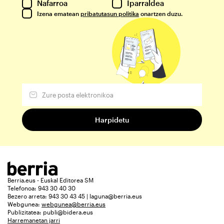
Nafarroa
Iparraldea
Izena ematean
pribatutasun politika
onartzen duzu.
Berria.eus - Euskal Editorea SM
Telefonoa: 943 30 40 30
Bezero arreta: 943 30 43 45 | laguna@berria.eus
Webgunea:
webgunea@berria.eus
Publizitatea:
publi@bidera.eus
Harremanetan jarri