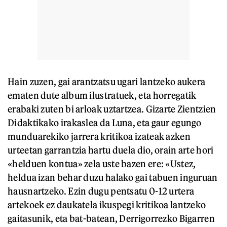
Hain zuzen, gai arantzatsu ugari lantzeko aukera
ematen dute album ilustratuek, eta horregatik
erabaki zuten bi arloak uztartzea. Gizarte Zientzien
Didaktikako irakaslea da Luna, eta gaur egungo
munduarekiko jarrera kritikoa izateak azken
urteetan garrantzia hartu duela dio, orain arte hori
«helduen kontua» zela uste bazen ere: «Ustez,
heldua izan behar duzu halako gai tabuen inguruan
hausnartzeko. Ezin dugu pentsatu 0-12 urtera
artekoek ez daukatela ikuspegi kritikoa lantzeko
gaitasunik, eta bat-batean, Derrigorrezko Bigarren