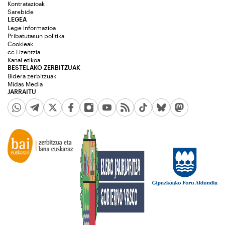
Kontratazioak
Sarebide
LEGEA
Lege informazioa
Pribatutasun politika
Cookieak
cc Lizentzia
Kanal etikoa
BESTELAKO ZERBITZUAK
Bidera zerbitzuak
Midas Media
JARRAITU