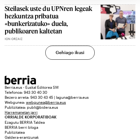
Steilasek uste du UPNren legeak
hezkuntza pribatua
«bunkerizatuko» duela,
publikoaren kaltetan
ION ORZAIZ
Gehiago ikusi
Berria.eus - Euskal Editorea SM
Telefonoa: 943 30 40 30
Bezero arreta: 943 30 43 45 | laguna@berria.eus
Webgunea:
webgunea@berria.eus
Publizitatea:
publi@bidera.eus
Harremanetan jarri
ORRIALDE KORPORATIBOAK
Ezagutu BERRIA Taldea
BERRIA berri bloga
Publizitatea
Galdera-erantzunak