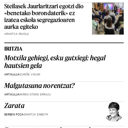
Steilasek Jaurlaritzari egotzi dio
«benetako borondaterik» ez
izatea eskola segregazioaren
aurka egiteko
ARANTXA IRAOLA
IRITZIA
Motxila gehiegi, esku gutxiegi: hegal
hautsien gela
ARTIKULUA
ZURIÑE VIGURI
Malgutasuna norentzat?
ARTIKULUA
MIREN OTERO ERRAZU
Zarata
BERBEN POZA
ONINTZA ENBEITA