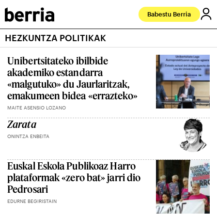
Babestu Berria
HEZKUNTZA POLITIKAK
Unibertsitateko ibilbide
akademiko estandarra
«malgutuko» du Jaurlaritzak,
emakumeen bidea «errazteko»
MAITE ASENSIO LOZANO
Zarata
ONINTZA ENBEITA
Euskal Eskola Publikoaz Harro
plataformak «zero bat» jarri dio
Pedrosari
EDURNE BEGIRISTAIN