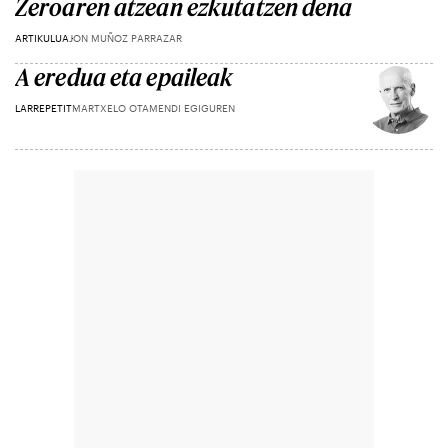
Zeroaren atzean ezkutatzen dena
ARTIKULUA
JON MUÑOZ PARRAZAR
A eredua eta epaileak
LARREPETIT
MARTXELO OTAMENDI EGIGUREN