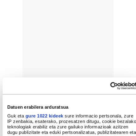
Datuen erabilera arduratsua
Guk eta
gure 1022 kideek
sure informacio pertsonala, zure
IP zenbakia, esaterako, prozesatzen ditugu, cookie bezalak
teknologiak erabiliz eta zure gailuko informazioak azitzen
dugu publizitate eta eduki pertsonalizatua, publizitatearen eta