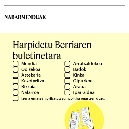
NABARMENDUAK
Harpidetu Berriaren
buletinetara
Mendia
Arratsaldekoa
Goizekoa
Badok
Astekaria
Kinka
Kazetaritza
Gipuzkoa
Bizkaia
Araba
Nafarroa
Iparraldea
Izena ematean
pribatutasun politika
onartzen duzu.