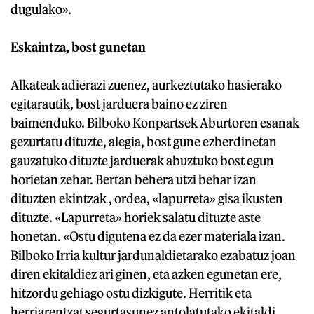
dugulako».
Eskaintza, bost gunetan
Alkateak adierazi zuenez, aurkeztutako hasierako
egitarautik, bost jarduera baino ez ziren
baimenduko. Bilboko Konpartsek Aburtoren esanak
gezurtatu dituzte, alegia, bost gune ezberdinetan
gauzatuko dituzte jarduerak abuztuko bost egun
horietan zehar. Bertan behera utzi behar izan
dituzten ekintzak , ordea, «lapurreta» gisa ikusten
dituzte. «Lapurreta» horiek salatu dituzte aste
honetan. «Ostu digutena ez da ezer materiala izan.
Bilboko Irria kultur jardunaldietarako ezabatuz joan
diren ekitaldiez ari ginen, eta azken egunetan ere,
hitzordu gehiago ostu dizkigute. Herritik eta
herriarentzat segurtasunez antolatutako ekitaldi