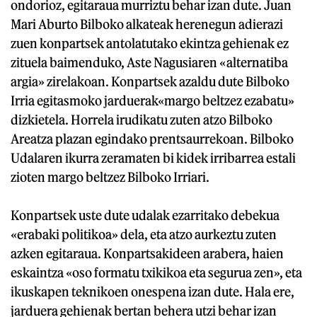
ondorioz, egitaraua murriztu behar izan dute. Juan
Mari Aburto Bilboko alkateak herenegun adierazi
zuen konpartsek antolatutako ekintza gehienak ez
zituela baimenduko, Aste Nagusiaren «alternatiba
argia» zirelakoan. Konpartsek azaldu dute Bilboko
Irria egitasmoko jarduerak«margo beltzez ezabatu»
dizkietela. Horrela irudikatu zuten atzo Bilboko
Areatza plazan egindako prentsaurrekoan. Bilboko
Udalaren ikurra zeramaten bi kidek irribarrea estali
zioten margo beltzez Bilboko Irriari.
Konpartsek uste dute udalak ezarritako debekua
«erabaki politikoa» dela, eta atzo aurkeztu zuten
azken egitaraua. Konpartsakideen arabera, haien
eskaintza «oso formatu txikikoa eta segurua zen», eta
ikuskapen teknikoen onespena izan dute. Hala ere,
jarduera gehienak bertan behera utzi behar izan