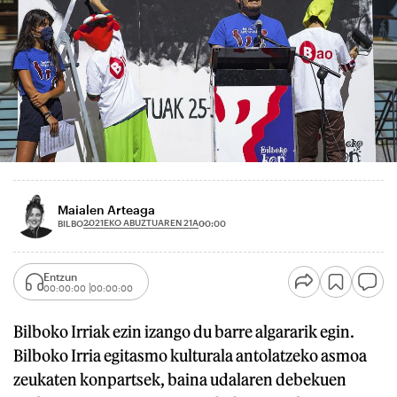
Maialen Arteaga
2021EKO ABUZTUAREN 21A
BILBO
00:00
Entzun
00:00:00
00:00:00
Bilboko Irriak ezin izango du barre algararik egin.
Bilboko Irria egitasmo kulturala antolatzeko asmoa
zeukaten konpartsek, baina udalaren debekuen