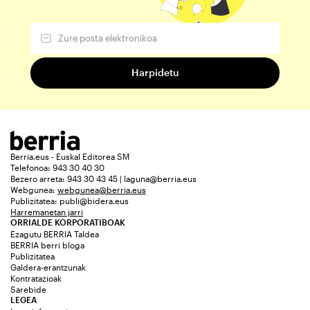
Berria.eus - Euskal Editorea SM
Telefonoa: 943 30 40 30
Bezero arreta: 943 30 43 45 | laguna@berria.eus
Webgunea:
webgunea@berria.eus
Publizitatea:
publi@bidera.eus
Harremanetan jarri
ORRIALDE KORPORATIBOAK
Ezagutu BERRIA Taldea
BERRIA berri bloga
Publizitatea
Galdera-erantzunak
Kontratazioak
Sarebide
LEGEA