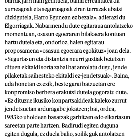
barrak jarri nahi genituela, baina errealitatea da
xumeagoak eta seguruagoak ziren terrazak ebatsi
dizkigutela, Harro Egunean ez bezala», adierazi du
Elgorriagak. Nabarmendu dute egitaraua antolatzeko
momentuan, osasun egoeraren bilakaera kontuan
hartu dutela eta, ondorioz, haien egitarau
proposamena «osasun egoerara egokituz» joan dela.
«Segurtasun eta distantzia neurri guztiak betetzen
dituen ekitaldi sorta zabal bat antolatu dugu, jende
pilaketak saihesteko ekitaldi ez-jendetsuak». Baina,
uda honetan ez ezik, beste garai batzuetan ere
konpromiso berbera erakutsi dutela gogoratu dute.
«Ez dituzue ikusiko konpartsakideak kaleko zurrut
jendetsuetan arduragabe jokatzen; bai, ordea,
1983ko uholdeen basatzak garbitzen edo elkartasun
sareetan parte hartzen. Badirudi egiten duguna
egiten dugula, ez duela balio, soilik guk antolatzen