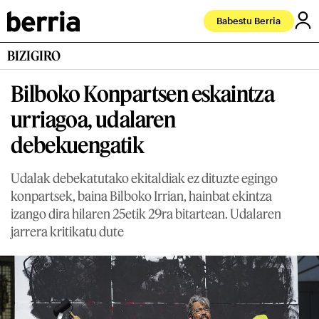
Babestu Berria
BIZIGIRO
Bilboko Konpartsen eskaintza
urriagoa, udalaren
debekuengatik
Udalak debekatutako ekitaldiak ez dituzte egingo
konpartsek, baina Bilboko Irrian, hainbat ekintza
izango dira hilaren 25etik 29ra bitartean. Udalaren
jarrera kritikatu dute