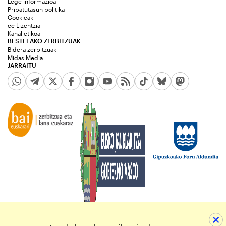
Lege informazioa
Pribatutasun politika
Cookieak
cc Lizentzia
Kanal etikoa
BESTELAKO ZERBITZUAK
Bidera zerbitzuak
Midas Media
JARRAITU