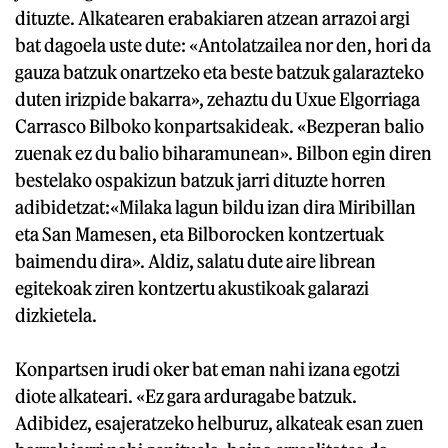
dituzte. Alkatearen erabakiaren atzean arrazoi argi
bat dagoela uste dute: «Antolatzailea nor den, hori da
gauza batzuk onartzeko eta beste batzuk galarazteko
duten irizpide bakarra», zehaztu du Uxue Elgorriaga
Carrasco Bilboko konpartsakideak. «Bezperan balio
zuenak ez du balio biharamunean». Bilbon egin diren
bestelako ospakizun batzuk jarri dituzte horren
adibidetzat:«Milaka lagun bildu izan dira Miribillan
eta San Mamesen, eta Bilborocken kontzertuak
baimendu dira». Aldiz, salatu dute aire librean
egitekoak ziren kontzertu akustikoak galarazi
dizkietela.
Konpartsen irudi oker bat eman nahi izana egotzi
diote alkateari. «Ez gara arduragabe batzuk.
Adibidez, esajeratzeko helburuz, alkateak esan zuen