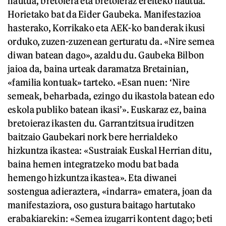
hautua, bretoiera eta bretoieraz ereiteko hautua.
Horietako bat da Eider Gaubeka. Manifestazioa
hasterako, Korrikako eta AEK-ko banderak ikusi
orduko, zuzen-zuzenean gerturatu da. «Nire semea
diwan batean dago», azaldu du. Gaubeka Bilbon
jaioa da, baina urteak daramatza Bretainian,
«familia kontuak» tarteko. «Esan nuen: ‘Nire
semeak, beharbada, ezingo du ikastola batean edo
eskola publiko batean ikasi’». Euskaraz ez, baina
bretoieraz ikasten du. Garrantzitsua iruditzen
baitzaio Gaubekari nork bere herrialdeko
hizkuntza ikastea: «Sustraiak Euskal Herrian ditu,
baina hemen integratzeko modu bat bada
hemengo hizkuntza ikastea». Eta diwanei
sostengua adieraztera, «indarra» ematera, joan da
manifestaziora, oso gustura baitago hartutako
erabakiarekin: «Semea izugarri kontent dago; beti