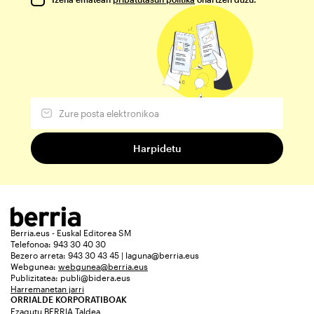
Berria.eus - Euskal Editorea SM
Telefonoa: 943 30 40 30
Bezero arreta: 943 30 43 45 | laguna@berria.eus
Webgunea:
webgunea@berria.eus
Publizitatea:
publi@bidera.eus
Harremanetan jarri
ORRIALDE KORPORATIBOAK
Ezagutu BERRIA Taldea