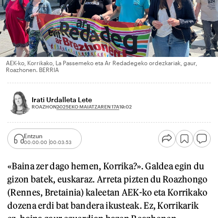
AEK-ko, Korrikako, La Passemeko eta Ar Redadegeko ordezkariak, gaur,
Roazhonen. BERRIA
Irati Urdalleta Lete
2025EKO MAIATZAREN 17A
ROAZHON
19:02
Entzun
00:00:00
00:03:53
«Baina zer dago hemen, Korrika?». Galdea egin du
gizon batek, euskaraz. Arreta pizten du Roazhongo
(Rennes, Bretainia) kaleetan AEK-ko eta Korrikako
dozena erdi bat bandera ikusteak. Ez, Korrikarik