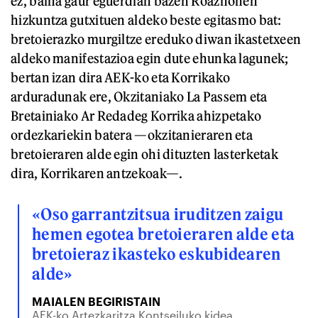
ez, baina gaur eguerdian bazen Roazhonen
hizkuntza gutxituen aldeko beste egitasmo bat:
bretoierazko murgiltze ereduko diwan ikastetxeen
aldeko manifestazioa egin dute ehunka lagunek;
bertan izan dira AEK-ko eta Korrikako
arduradunak ere, Okzitaniako La Passem eta
Bretainiako Ar Redadeg Korrika ahizpetako
ordezkariekin batera —okzitanieraren eta
bretoieraren alde egin ohi dituzten lasterketak
dira, Korrikaren antzekoak—.
«Oso garrantzitsua iruditzen zaigu
hemen egotea bretoieraren alde eta
bretoieraz ikasteko eskubidearen
alde»
MAIALEN BEGIRISTAIN
AEK-ko Artezkaritza Kontseiluko kidea