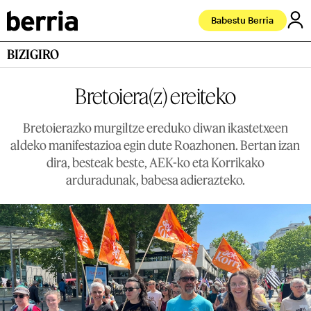
Babestu Berria
BIZIGIRO
Bretoiera(z) ereiteko
Bretoierazko murgiltze ereduko diwan ikastetxeen
aldeko manifestazioa egin dute Roazhonen. Bertan izan
dira, besteak beste, AEK-ko eta Korrikako
arduradunak, babesa adierazteko.