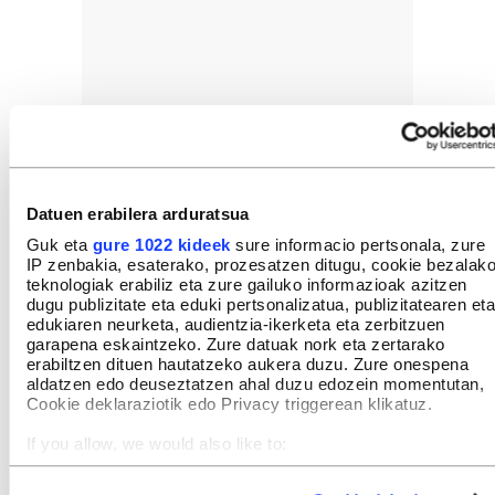
Datuen erabilera arduratsua
Guk eta
gure 1022 kideek
sure informacio pertsonala, zure
IP zenbakia, esaterako, prozesatzen ditugu, cookie bezalak
teknologiak erabiliz eta zure gailuko informazioak azitzen
dugu publizitate eta eduki pertsonalizatua, publizitatearen eta
edukiaren neurketa, audientzia-ikerketa eta zerbitzuen
garapena eskaintzeko. Zure datuak nork eta zertarako
erabiltzen dituen hautatzeko aukera duzu. Zure onespena
aldatzen edo deuseztatzen ahal duzu edozein momentutan,
Cookie deklaraziotik edo Privacy triggerean klikatuz.
If you allow, we would also like to:
Collect information about your geographical location
which can be accurate to within several meters