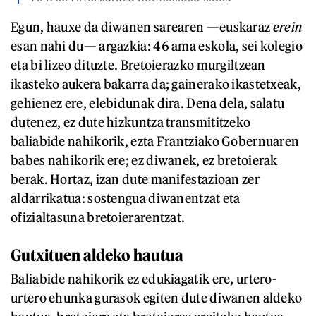
Egun, hauxe da diwanen sarearen —euskaraz
erein
esan nahi du— argazkia: 46 ama eskola, sei kolegio
eta bi lizeo dituzte. Bretoierazko murgiltzean
ikasteko aukera bakarra da; gainerako ikastetxeak,
gehienez ere, elebidunak dira. Dena dela, salatu
dutenez, ez dute hizkuntza transmititzeko
baliabide nahikorik, ezta Frantziako Gobernuaren
babes nahikorik ere; ez diwanek, ez bretoierak
berak. Hortaz, izan dute manifestazioan zer
aldarrikatua: sostengua diwanentzat eta
ofizialtasuna bretoierarentzat.
Gutxituen aldeko hautua
Baliabide nahikorik ez edukiagatik ere, urtero-
urtero ehunka gurasok egiten dute diwanen aldeko