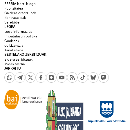
BERRIA berri bloga
Publizitatea
Galdera-erantzunak
Kontratazioak
Sarebide
LEGEA
Lege informazioa
Pribatutasun politika
Cookieak
cc Lizentzia
Kanal etikoa
BESTELAKO ZERBITZUAK
Bidera zerbitzuak
Midas Media
JARRAITU