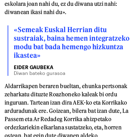
eskolara joan nahi du, ez du diwana utzi nahi:
diwanean ikasi nahi du».
«Semeak Euskal Herrian ditu
sustraiak, baina hemen integratzeko
modu bat bada hemengo hizkuntza
ikastea»
EIDER GAUBEKA
Diwan bateko gurasoa
Aldarrikapen beraren bueltan, ehunka pertsonak
zeharkatu dituzte Roazhoneko kaleak bi ordu
inguruan. Tartean izan dira AEK-ko eta Korrikako
arduradunak ere. Goizean, bilera bat izan dute, La
Passem eta Ar Redadeg Korrika ahizpetako
ordezkariekin elkarlana sustatzeko, eta, horren
ostean, bat egin dute diwanen aldeko