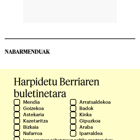
NABARMENDUAK
Harpidetu Berriaren
buletinetara
Mendia
Arratsaldekoa
Goizekoa
Badok
Astekaria
Kinka
Kazetaritza
Gipuzkoa
Bizkaia
Araba
Nafarroa
Iparraldea
Izena ematean
pribatutasun politika
onartzen duzu.