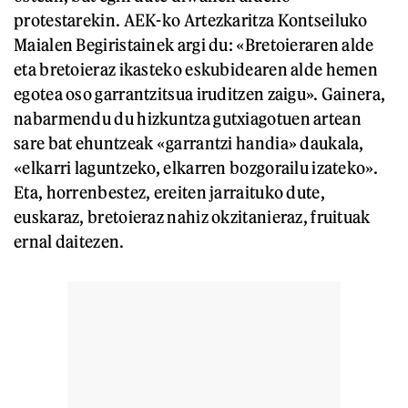
protestarekin. AEK-ko Artezkaritza Kontseiluko
Maialen Begiristainek argi du: «Bretoieraren alde
eta bretoieraz ikasteko eskubidearen alde hemen
egotea oso garrantzitsua iruditzen zaigu». Gainera,
nabarmendu du hizkuntza gutxiagotuen artean
sare bat ehuntzeak «garrantzi handia» daukala,
«elkarri laguntzeko, elkarren bozgorailu izateko».
Eta, horrenbestez, ereiten jarraituko dute,
euskaraz, bretoieraz nahiz okzitanieraz, fruituak
ernal daitezen.