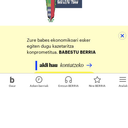
Zure babes ekonomikoari esker
egiten dugu kazetaritza
konprometitua.
BABESTU
BERRIA
Egin zure ekarpena
Gaur
Azken berriak
Entzun BERRIA
Nire BERRIA
Atalak