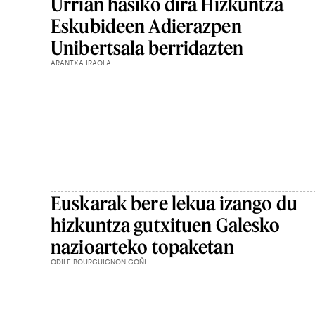
Urrian hasiko dira Hizkuntza
Eskubideen Adierazpen
Unibertsala berridazten
ARANTXA IRAOLA
Euskarak bere lekua izango du
hizkuntza gutxituen Galesko
nazioarteko topaketan
ODILE BOURGUIGNON GOÑI