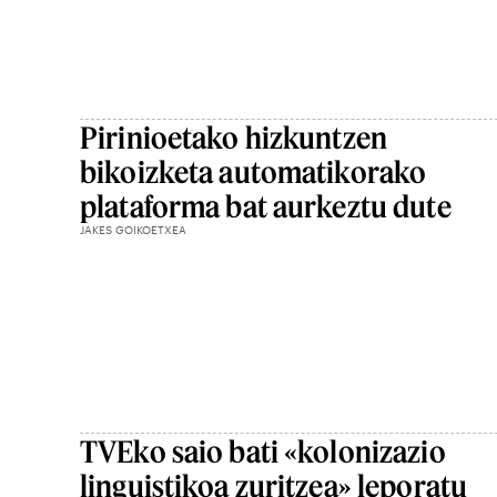
Pirinioetako hizkuntzen
bikoizketa automatikorako
plataforma bat aurkeztu dute
JAKES GOIKOETXEA
TVEko saio bati «kolonizazio
linguistikoa zuritzea» leporatu