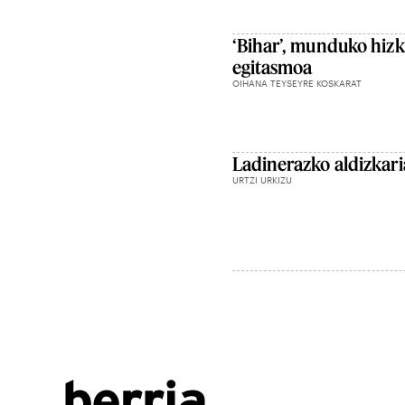
‘Bihar’, munduko hizk
egitasmoa
OIHANA TEYSEYRE KOSKARAT
Ladinerazko aldizkari
URTZI URKIZU