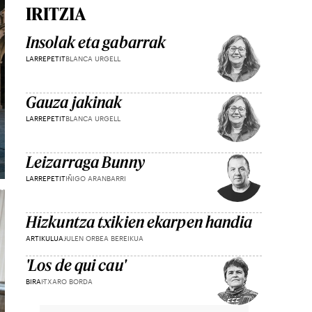
IRITZIA
Insolak eta gabarrak
LARREPETIT
BLANCA URGELL
Gauza jakinak
LARREPETIT
BLANCA URGELL
Leizarraga Bunny
LARREPETIT
IÑIGO ARANBARRI
Hizkuntza txikien ekarpen handia
ARTIKULUA
JULEN ORBEA BEREIKUA
'Los de qui cau'
BIRA
ITXARO BORDA