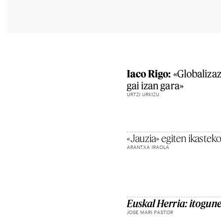
Iaco Rigo:
«Globalizaz
gai izan gara»
URTZI URKIZU
«Jauzia» egiten ikastek
ARANTXA IRAOLA
Euskal Herria: itogun
JOSE MARI PASTOR