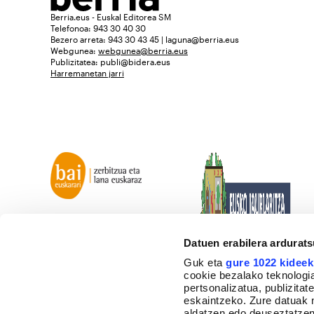
Berria.eus - Euskal Editorea SM
Telefonoa: 943 30 40 30
Bezero arreta: 943 30 43 45 | laguna@berria.eus
Webgunea:
webgunea@berria.eus
Publizitatea:
publi@bidera.eus
Harremanetan jarri
Datuen erabilera ardurat
Guk eta
gure 1022 kideek
cookie bezalako teknologia
pertsonalizatua, publizita
eskaintzeko. Zure datuak 
aldatzen edo deuseztatzen