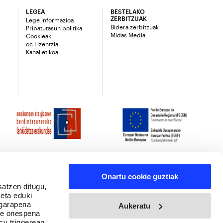
LEGEA
BESTELAKO
ZERBITZUAK
Lege informazioa
Bidera zerbitzuak
Pribatutasun politika
Midas Media
Cookieak
cc Lizentzia
Kanal etikoa
Onartu cookie guztiak
satzen ditugu,
 eta eduki
 garapena
Aukeratu
ure onespena
cy triggerean