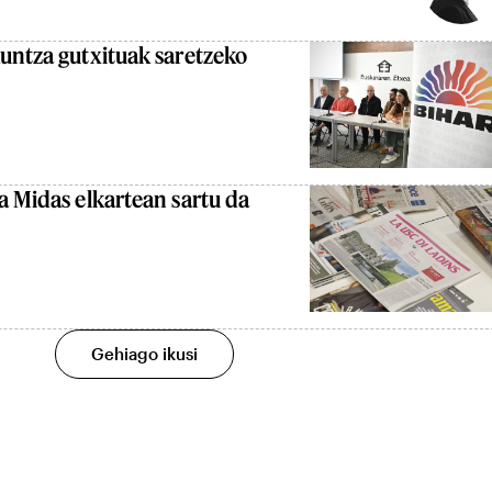
untza gutxituak saretzeko
a Midas elkartean sartu da
Gehiago ikusi