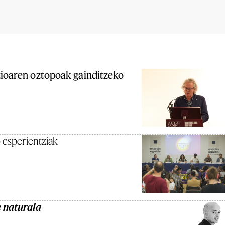
ioaren oztopoak gainditzeko
o esperientziak
e naturala