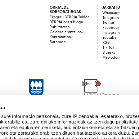
ORRIALDE
JARRAITU
KORPORATIBOAK
Whatsapp
Ezagutu BERRIA Taldea
Telegram
BERRIA berri bloga
Twitter
Publizitatea
Facebook
Galdera-erantzunak
Instagram
Kontratazioak
Youtube
Sarebide
RSS
Tik Tok
Bluesky
Mastodon
sua
sure informacio pertsonala, zure IP zenbakia, esaterako, proze
k erabiliz eta zure gailuko informazioak azitzen dugu publizitate
tearen eta edukiaren neurketa, audientzia-ikerketa eta zerbitzuen
nork eta zertarako erabiltzen dituen hautatzeko aukera duzu. Z
 ahal duzu edozein momentutan, Cookie deklaraziotik edo Priva