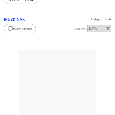
IRUZKINAK
Ez dago iruzkinik
Iruzkin bat egin
ORDENATU