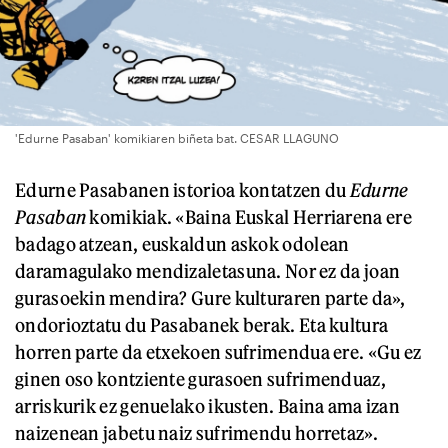
'Edurne Pasaban' komikiaren biñeta bat. CESAR LLAGUNO
Edurne Pasabanen istorioa kontatzen du
Edurne
Pasaban
komikiak. «Baina Euskal Herriarena ere
badago atzean, euskaldun askok odolean
daramagulako mendizaletasuna. Nor ez da joan
gurasoekin mendira? Gure kulturaren parte da»,
ondorioztatu du Pasabanek berak. Eta kultura
horren parte da etxekoen sufrimendua ere. «Gu ez
ginen oso kontziente gurasoen sufrimenduaz,
arriskurik ez genuelako ikusten. Baina ama izan
naizenean jabetu naiz sufrimendu horretaz».