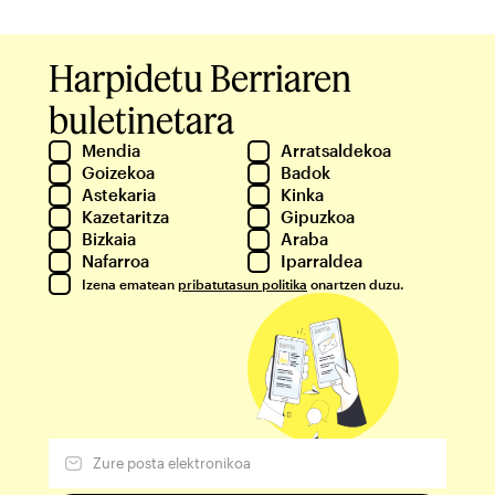
Harpidetu Berriaren
buletinetara
Mendia
Arratsaldekoa
Goizekoa
Badok
Astekaria
Kinka
Kazetaritza
Gipuzkoa
Bizkaia
Araba
Nafarroa
Iparraldea
Izena ematean
pribatutasun politika
onartzen duzu.