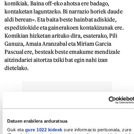
komikiak. Baina off-eko ahotsa ere badago,
kontaketan laguntzeko. Bi narrazio horiek daude
aldi berean». Eta baita beste hainbat adiskide,
espediziokide eta gainerakoen kontakizunak ere.
Komikian hizketan arituko dira, esaterako, Pili
Ganuza, Amaia Aranzabal eta Miriam Garcia
Pascual ere, besteak beste emakume mendizale
aitzindariei aitortza txiki bat egin nahi izan
dietelako.
Datuen erabilera arduratsua
Guk eta
gure 1022 kideek
sure informacio pertsonala, zure