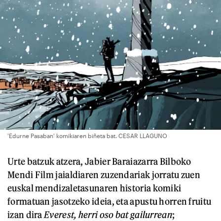
'Edurne Pasaban' komikiaren biñeta bat. CESAR LLAGUNO
Urte batzuk atzera, Jabier Baraiazarra Bilboko
Mendi Film jaialdiaren zuzendariak jorratu zuen
euskal mendizaletasunaren historia komiki
formatuan jasotzeko ideia, eta apustu horren fruitu
izan dira
Everest, herri oso bat gailurrean
;