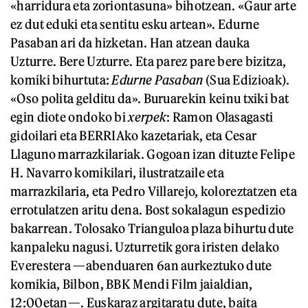
«harridura eta zoriontasuna» bihotzean. «Gaur arte
ez dut eduki eta sentitu esku artean». Edurne
Pasaban ari da hizketan. Han atzean dauka
Uzturre. Bere Uzturre. Eta parez pare bere bizitza,
komiki bihurtuta:
Edurne Pasaban
(Sua Edizioak).
«Oso polita gelditu da». Buruarekin keinu txiki bat
egin diote ondoko bi
xerpek
: Ramon Olasagasti
gidoilari eta BERRIAko kazetariak, eta Cesar
Llaguno marrazkilariak. Gogoan izan dituzte Felipe
H. Navarro komikilari, ilustratzaile eta
marrazkilaria, eta Pedro Villarejo, koloreztatzen eta
errotulatzen aritu dena. Bost sokalagun espedizio
bakarrean. Tolosako Trianguloa plaza bihurtu dute
kanpaleku nagusi. Uzturretik gora iristen delako
Everestera —abenduaren 6an aurkeztuko dute
komikia, Bilbon, BBK Mendi Film jaialdian,
12:00etan—. Euskaraz argitaratu dute, baita