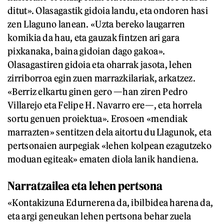
ditut». Olasagastik gidoia landu, eta ondoren hasi
zen Llaguno lanean. «Uzta bereko laugarren
komikia da hau, eta gauzak fintzen ari gara
pixkanaka, baina gidoian dago gakoa».
Olasagastiren gidoia eta oharrak jasota, lehen
zirriborroa egin zuen marrazkilariak, arkatzez.
«Berriz elkartu ginen gero —han ziren Pedro
Villarejo eta Felipe H. Navarro ere—, eta horrela
sortu genuen proiektua». Erosoen «mendiak
marrazten» sentitzen dela aitortu du Llagunok, eta
pertsonaien aurpegiak «lehen kolpean ezagutzeko
moduan egiteak» ematen diola lanik handiena.
Narratzailea eta lehen pertsona
«Kontakizuna Edurnerena da, ibilbidea harena da,
eta argi geneukan lehen pertsona behar zuela