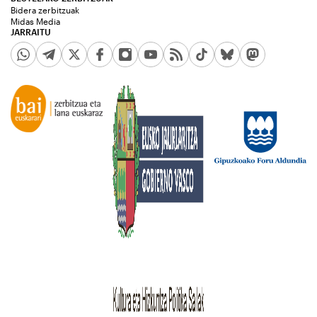
Bidera zerbitzuak
Midas Media
JARRAITU