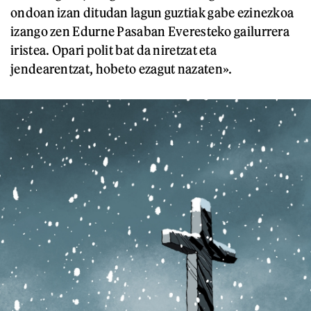
ondoan izan ditudan lagun guztiak gabe ezinezkoa
izango zen Edurne Pasaban Everesteko gailurrera
iristea. Opari polit bat da niretzat eta
jendearentzat, hobeto ezagut nazaten».