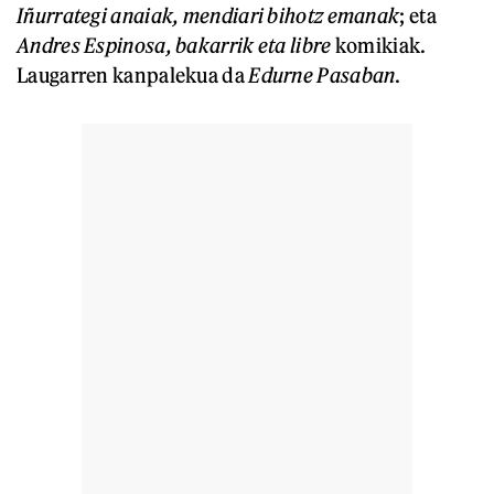
Iñurrategi anaiak, mendiari bihotz emanak
; eta
Andres Espinosa, bakarrik eta libre
komikiak.
Laugarren kanpalekua da
Edurne Pasaban
.