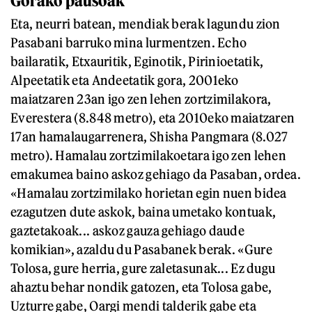
Gorako pausoak
Eta, neurri batean, mendiak berak lagundu zion
Pasabani barruko mina lurmentzen. Echo
bailaratik, Etxauritik, Eginotik, Pirinioetatik,
Alpeetatik eta Andeetatik gora, 2001eko
maiatzaren 23an igo zen lehen zortzimilakora,
Everestera (8.848 metro), eta 2010eko maiatzaren
17an hamalaugarrenera, Shisha Pangmara (8.027
metro). Hamalau zortzimilakoetara igo zen lehen
emakumea baino askoz gehiago da Pasaban, ordea.
«Hamalau zortzimilako horietan egin nuen bidea
ezagutzen dute askok, baina umetako kontuak,
gaztetakoak... askoz gauza gehiago daude
komikian», azaldu du Pasabanek berak. «Gure
Tolosa, gure herria, gure zaletasunak... Ez dugu
ahaztu behar nondik gatozen, eta Tolosa gabe,
Uzturre gabe, Oargi mendi talderik gabe eta