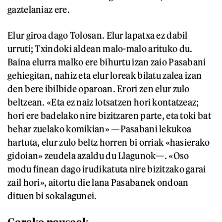
gaztelaniaz ere.
Elur giroa dago Tolosan. Elur lapatxa ez dabil
urruti; Txindoki aldean malo-malo arituko du.
Baina elurra malko ere bihurtu izan zaio Pasabani
gehiegitan, nahiz eta elur loreak bilatu zalea izan
den bere ibilbide oparoan. Erori zen elur zulo
beltzean. «Eta ez naiz lotsatzen hori kontatzeaz;
hori ere badelako nire bizitzaren parte, eta toki bat
behar zuelako komikian» —Pasabani lekukoa
hartuta, elur zulo beltz horren bi orriak «hasierako
gidoian» zeudela azaldu du Llagunok—. «Oso
modu finean dago irudikatuta nire bizitzako garai
zail hori», aitortu die lana Pasabanek ondoan
dituen bi sokalagunei.