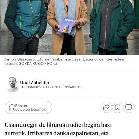
Ramon Olasagasti, Edurne Pasaban eta Cesar Llaguno, joan den astean,
Tolosan. GORKA RUBIO / FOKU
Unai Zubeldia
2025EKO AZAROAREN 25A
TOLOSA
05:00
Entzun
00:00:00
00:07:04
Usaindu egin du liburua irudiei begira hasi
aurretik. Irribarrea dauka ezpainetan, eta