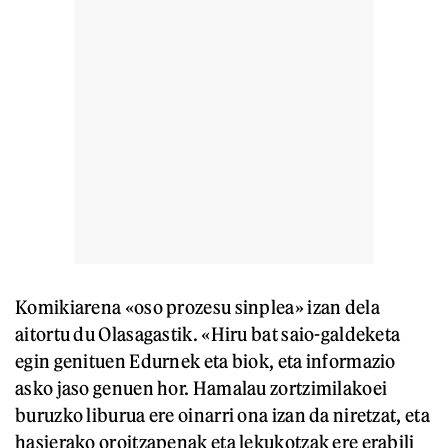
Komikiarena «oso prozesu sinplea» izan dela
aitortu du Olasagastik. «Hiru bat saio-galdeketa
egin genituen Edurnek eta biok, eta informazio
asko jaso genuen hor. Hamalau zortzimilakoei
buruzko liburua ere oinarri ona izan da niretzat, eta
hasierako oroitzapenak eta lekukotzak ere erabili