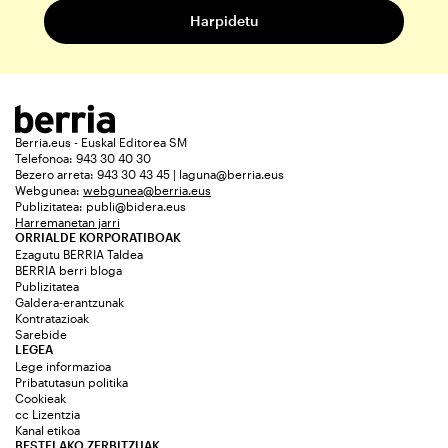
Berria.eus - Euskal Editorea SM
Telefonoa: 943 30 40 30
Bezero arreta: 943 30 43 45 | laguna@berria.eus
Webgunea:
webgunea@berria.eus
Publizitatea:
publi@bidera.eus
Harremanetan jarri
ORRIALDE KORPORATIBOAK
Ezagutu BERRIA Taldea
BERRIA berri bloga
Publizitatea
Galdera-erantzunak
Kontratazioak
Sarebide
LEGEA
Lege informazioa
Pribatutasun politika
Cookieak
cc Lizentzia
Kanal etikoa
BESTELAKO ZERBITZUAK