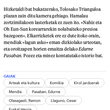
Hizketaldi bat bukatzerako, Tolosako Trianguloa
plazan zain ditu kamera gehiago. Hamalau
zortzimilakoen lasterketak ez zuen ito. «Nahiz eta
Oh Eun-Sun korearrarekin nolabaiteko presioa
bazegoen». Elkarrizketek ere ez dute itoko orain,
mendiak «lagun asko» eman dizkiolako urteotan,
eta oroitzapen horien emaitza delako
Edurne
Pasaban
. Pozez eta minez kontatutako istorio bat.
GAIAK
Arteak eta kultura
Komikia
Kirol jarduerak
Mendia
Pasaban, Edurne
Olasagasti, Ramon
Llaguno, Cesar
Euskal Herria