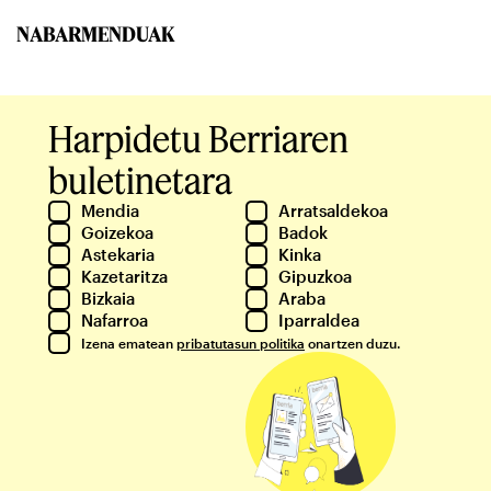
NABARMENDUAK
Harpidetu Berriaren
buletinetara
Mendia
Arratsaldekoa
Goizekoa
Badok
Astekaria
Kinka
Kazetaritza
Gipuzkoa
Bizkaia
Araba
Nafarroa
Iparraldea
Izena ematean
pribatutasun politika
onartzen duzu.