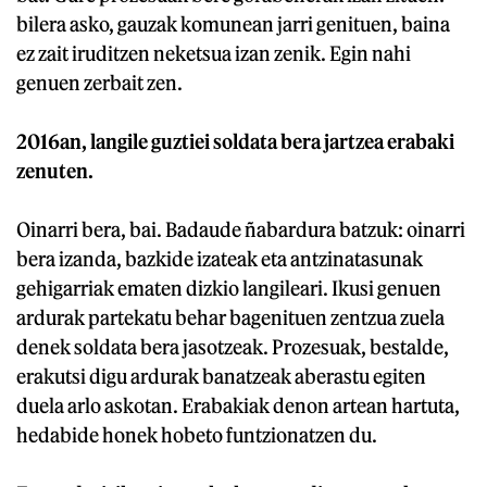
bilera asko, gauzak komunean jarri genituen, baina
ez zait iruditzen neketsua izan zenik. Egin nahi
genuen zerbait zen.
2016an, langile guztiei soldata bera jartzea erabaki
zenuten.
Oinarri bera, bai. Badaude ñabardura batzuk: oinarri
bera izanda, bazkide izateak eta antzinatasunak
gehigarriak ematen dizkio langileari. Ikusi genuen
ardurak partekatu behar bagenituen zentzua zuela
denek soldata bera jasotzeak. Prozesuak, bestalde,
erakutsi digu ardurak banatzeak aberastu egiten
duela arlo askotan. Erabakiak denon artean hartuta,
hedabide honek hobeto funtzionatzen du.