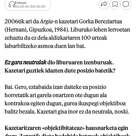
Entzun
00:00:00
00:00:00
2006tik ari da
Argia
-n kazetari Gorka Bereziartua
(Hernani, Gipuzkoa, 1984). Liburuko lehen lerroetan
zehaztu du ez dela aldizkariaren 100 urteak
laburbiltzeko asmoa duen lan bat.
Ez gara neutralak
dio liburuaren izenburuak.
Kazetari guztiek idazten dute posizio batetik?
Bai. Gero, eztabaida izan daiteke ea posizio
horretatik ari garela onartzen ote dugun ala
kontrakoa egiten dugun, gurea ikuspegi objektiboa
balitz bezala. Kazetari gisa inor ez da neutrala, noski.
Kazetaritzaren «objektibitateaz» hausnarketa egin