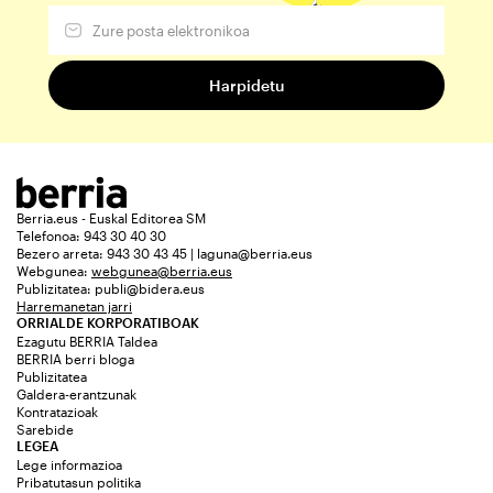
Berria.eus - Euskal Editorea SM
Telefonoa: 943 30 40 30
Bezero arreta: 943 30 43 45 | laguna@berria.eus
Webgunea:
webgunea@berria.eus
Publizitatea:
publi@bidera.eus
Harremanetan jarri
ORRIALDE KORPORATIBOAK
Ezagutu BERRIA Taldea
BERRIA berri bloga
Publizitatea
Galdera-erantzunak
Kontratazioak
Sarebide
LEGEA
Lege informazioa
Pribatutasun politika