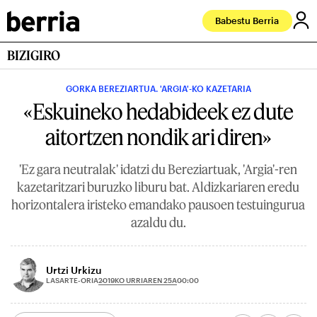
Babestu Berria
BIZIGIRO
GORKA BEREZIARTUA. 'ARGIA'-KO KAZETARIA
«Eskuineko hedabideek ez dute
aitortzen nondik ari diren»
'Ez gara neutralak' idatzi du Bereziartuak, 'Argia'-ren
kazetaritzari buruzko liburu bat. Aldizkariaren eredu
horizontalera iristeko emandako pausoen testuingurua
azaldu du.
Urtzi Urkizu
2019KO URRIAREN 25A
LASARTE-ORIA
00:00