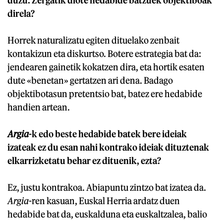
duzu. Zergatik diote hedabide batzuek objektiboak
direla?
Horrek naturalizatu egiten dituelako zenbait
kontakizun eta diskurtso. Botere estrategia bat da:
jendearen gainetik kokatzen dira, eta hortik esaten
dute «benetan» gertatzen ari dena. Badago
objektibotasun pretentsio bat, batez ere hedabide
handien artean.
Argia
-k edo beste hedabide batek bere ideiak
izateak ez du esan nahi kontrako ideiak dituztenak
elkarrizketatu behar ez dituenik, ezta?
Ez, justu kontrakoa. Abiapuntu zintzo bat izatea da.
Argia
-ren kasuan, Euskal Herria ardatz duen
hedabide bat da, euskalduna eta euskaltzalea, balio