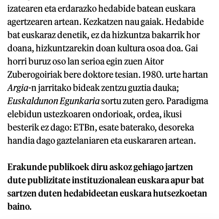
izatearen eta erdarazko hedabide batean euskara
agertzearen artean. Kezkatzen nau gaiak. Hedabide
bat euskaraz denetik, ez da hizkuntza bakarrik hor
doana, hizkuntzarekin doan kultura osoa doa. Gai
horri buruz oso lan serioa egin zuen Aitor
Zuberogoiriak bere doktore tesian. 1980. urte hartan
Argia
-n jarritako bideak zentzu guztia dauka;
Euskaldunon Egunkaria
sortu zuten gero. Paradigma
elebidun ustezkoaren ondorioak, ordea, ikusi
besterik ez dago: ETBn, esate baterako, desoreka
handia dago gaztelaniaren eta euskararen artean.
Erakunde publikoek diru askoz gehiago jartzen
dute publizitate instituzionalean euskara apur bat
sartzen duten hedabideetan euskara hutsezkoetan
baino.