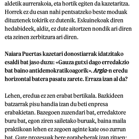
aldetik aurrerakoia, eta hortik egiten da kazetaritza.
Horrek ez du esan nahi pentsatzeko beste moduak
dituztenek tokirik ez dutenik. Eskuinekoak diren
hedabideek, aldiz, ez dute aitortzen nondik ari diren
eta zeinen zerbitzura ari diren.
Naiara Puertas kazetari donostiarrak idatzitako
esaldi bat jaso duzu: «Gauza gutxi dago erredakzio
bat baino antidemokratikoagorik».
Argia
-n eredu
horizontal batera pasatu zarete. Erraza izan al da?
Lehen, eredua ez zen erabat bertikala. Bazkideen
batzarrak pisu handia izan du beti enpresa
erabakietan. Bazegoen zuzendari bat, erredaktore
buru bat, egon ziren sailetako buruak, baina maila
praktikoan lehen ez zegoen aginte kate oso zurrun
bat. Gure prozesuak bere gorabeherak izan zituen: