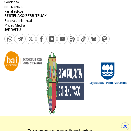
Cookieak
cc Lizentzia
Kanal etikoa
BESTELAKO ZERBITZUAK
Bidera zerbitzuak
Midas Media
JARRAITU
Zure babes ekonomikoari esker