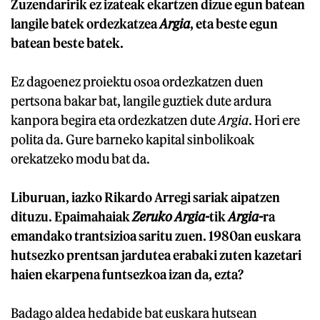
Zuzendaririk ez izateak ekartzen dizue egun batean
langile batek ordezkatzea
Argia
, eta beste egun
batean beste batek.
Ez dagoenez proiektu osoa ordezkatzen duen
pertsona bakar bat, langile guztiek dute ardura
kanpora begira eta ordezkatzen dute
Argia
. Hori ere
polita da. Gure barneko kapital sinbolikoak
orekatzeko modu bat da.
Liburuan, iazko Rikardo Arregi sariak aipatzen
dituzu. Epaimahaiak
Zeruko Argia-
tik
Argia-
ra
emandako trantsizioa saritu zuen. 1980an euskara
hutsezko prentsan jardutea erabaki zuten kazetari
haien ekarpena funtsezkoa izan da, ezta?
Badago aldea hedabide bat euskara hutsean