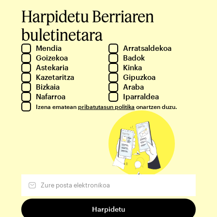
Harpidetu Berriaren
buletinetara
Mendia
Arratsaldekoa
Goizekoa
Badok
Astekaria
Kinka
Kazetaritza
Gipuzkoa
Bizkaia
Araba
Nafarroa
Iparraldea
Izena ematean
pribatutasun politika
onartzen duzu.