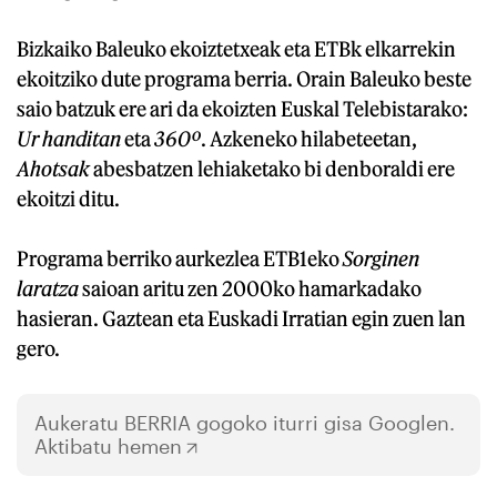
Bizkaiko Baleuko ekoiztetxeak eta ETBk elkarrekin
ekoitziko dute programa berria. Orain Baleuko beste
saio batzuk ere ari da ekoizten Euskal Telebistarako:
Ur handitan
eta
360º
. Azkeneko hilabeteetan,
Ahotsak
abesbatzen lehiaketako bi denboraldi ere
ekoitzi ditu.
Programa berriko aurkezlea ETB1eko
Sorginen
laratza
saioan aritu zen 2000ko hamarkadako
hasieran. Gaztean eta Euskadi Irratian egin zuen lan
gero.
Aukeratu
BERRIA
gogoko iturri gisa Googlen.
Aktibatu hemen