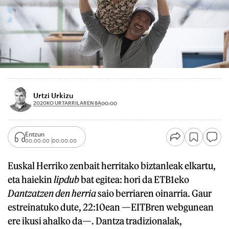
Urtzi Urkizu
2020KO URTARRILAREN 8A
00:00
Entzun
00:00:00
00:00:00
Euskal Herriko zenbait herritako biztanleak elkartu,
eta haiekin
lipdub
bat egitea: hori da ETB1eko
Dantzatzen den herria
saio berriaren oinarria. Gaur
estreinatuko dute, 22:10ean —EITBren webgunean
ere ikusi ahalko da—. Dantza tradizionalak,