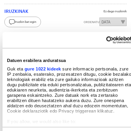
IRUZKINAK
Ez dago iruzkinik
Iruzkin bat egin
ORDENATU
Datuen erabilera arduratsua
Guk eta
gure 1022 kideek
sure informacio pertsonala, zure
IP zenbakia, esaterako, prozesatzen ditugu, cookie bezalak
teknologiak erabiliz eta zure gailuko informazioak azitzen
dugu publizitate eta eduki pertsonalizatua, publizitatearen eta
edukiaren neurketa, audientzia-ikerketa eta zerbitzuen
garapena eskaintzeko. Zure datuak nork eta zertarako
erabiltzen dituen hautatzeko aukera duzu. Zure onespena
aldatzen edo deuseztatzen ahal duzu edozein momentutan,
Cookie deklaraziotik edo Privacy triggerean klikatuz.
If you allow, we would also like to:
Collect information about your geographical location