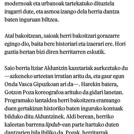
modernoak eta urbanoak tartekatuko dituztela
iragarri dute, eta asmoa izango dela herria dantza
baten inguruan biltzea.
Atal bakoitzean, saioak herri bakoitzari gorazarre
egingo dio, baita bere historiari eta izaerari ere. Hori
guztia bertan bizi diren herritarren eskutik.
Saio berria Itziar Alduntzin kazetariak aurkeztuko du
—azkeneko urteetan irratian aritu da, eta gaur egun
Onda Vasca Gipuzkoan ari da—. Harekin batera,
Gotzon Poza koreografoa arituko da gidari lanetan.
Programako lantaldea herri bakoitzera eramango
duen gertakizun historiko baten inguruko kontuak
bilduko ditu Alduntzinek. Aldi berean, herriko
kaleetan barrena
lipdub-
ean parte hartuko duten
dantzarien bila ibiliko da. Pozak, herritarrak