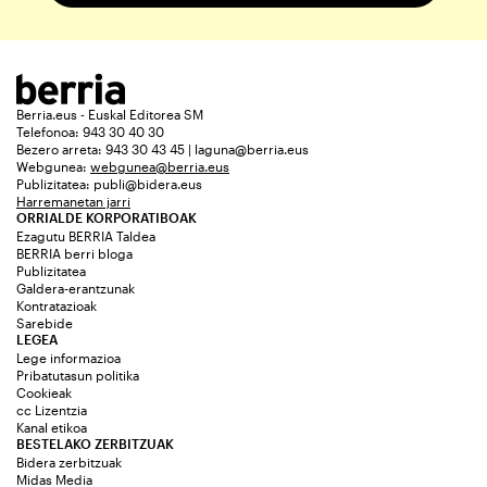
Berria.eus - Euskal Editorea SM
Telefonoa: 943 30 40 30
Bezero arreta: 943 30 43 45 | laguna@berria.eus
Webgunea:
webgunea@berria.eus
Publizitatea:
publi@bidera.eus
Harremanetan jarri
ORRIALDE KORPORATIBOAK
Ezagutu BERRIA Taldea
BERRIA berri bloga
Publizitatea
Galdera-erantzunak
Kontratazioak
Sarebide
LEGEA
Lege informazioa
Pribatutasun politika
Cookieak
cc Lizentzia
Kanal etikoa
BESTELAKO ZERBITZUAK
Bidera zerbitzuak
Midas Media