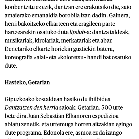
konbentzitu ez ezik, dantzan ere erakutsiko die, saio
amaierako emanaldia borobila izan dadin. Gainera,
herri bakoitzeko elkarteen eta eragileen parte
hartzearekin osatuko dute
lipdub-
a: dantza taldeak,
musikariak, kirolariak, merkatariak eta abar.
Denetariko elkarte horiekin guztiekin batera,
koreografia «alai» eta «koloretsu» handi bat osatuko
dute.
Hasteko, Getarian
Gipuzkoako kostaldean hasiko du ibilbidea
Dantzatzen den herria
saioak: Getarian. 500 urte
bete dira Juan Sebastian Elkanoren espedizioa
abiatu zenetik, eta urtemuga horren aitzakian egingo
dute programa. Edonola ere, asmoa ez da izango