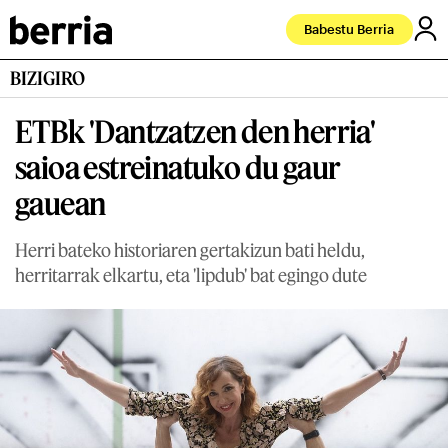
Babestu Berria
BIZIGIRO
ETBk 'Dantzatzen den herria'
saioa estreinatuko du gaur
gauean
Herri bateko historiaren gertakizun bati heldu,
herritarrak elkartu, eta 'lipdub' bat egingo dute