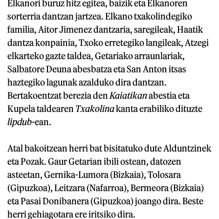
Elkanori buruz hitz egitea, baizik eta Elkanoren
sorterria dantzan jartzea. Elkano txakolindegiko
familia, Aitor Jimenez dantzaria, saregileak, Haatik
dantza konpainia, Txoko erretegiko langileak, Atzegi
elkarteko gazte taldea, Getariako arraunlariak,
Salbatore Deuna abesbatza eta San Anton itsas
haztegiko lagunak azalduko dira dantzan.
Bertakoentzat berezia den
Kaiatikan
abestia eta
Kupela taldearen
Txakolina
kanta erabiliko dituzte
lipdub-
ean.
Atal bakoitzean herri bat bisitatuko dute Alduntzinek
eta Pozak. Gaur Getarian ibili ostean, datozen
asteetan, Gernika-Lumora (Bizkaia), Tolosara
(Gipuzkoa), Leitzara (Nafarroa), Bermeora (Bizkaia)
eta Pasai Donibanera (Gipuzkoa) joango dira. Beste
herri gehiagotara ere iritsiko dira.