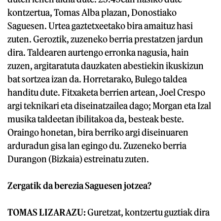
kontzertua, Tomas Alba plazan, Donostiako
Saguesen. Urtea gaztetxeetako bira amaituz hasi
zuten. Geroztik, zuzeneko berria prestatzen jardun
dira. Taldearen aurtengo erronka nagusia, hain
zuzen, argitaratuta dauzkaten abestiekin ikuskizun
bat sortzea izan da. Horretarako, Bulego taldea
handitu dute. Fitxaketa berrien artean, Joel Crespo
argi teknikari eta diseinatzailea dago; Morgan eta Izal
musika taldeetan ibilitakoa da, besteak beste.
Oraingo honetan, bira berriko argi diseinuaren
arduradun gisa lan egingo du. Zuzeneko berria
Durangon (Bizkaia) estreinatu zuten.
Zergatik da berezia Saguesen jotzea?
TOMAS LIZARAZU:
Guretzat, kontzertu guztiak dira