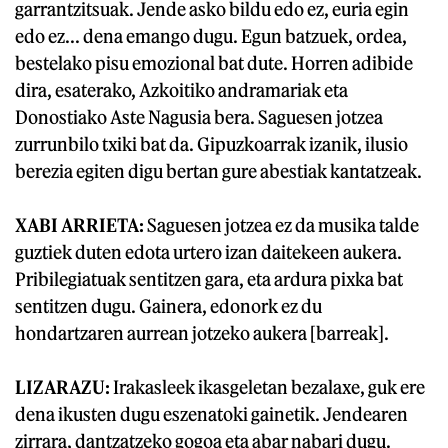
garrantzitsuak. Jende asko bildu edo ez, euria egin
edo ez... dena emango dugu. Egun batzuek, ordea,
bestelako pisu emozional bat dute. Horren adibide
dira, esaterako, Azkoitiko andramariak eta
Donostiako Aste Nagusia bera. Saguesen jotzea
zurrunbilo txiki bat da. Gipuzkoarrak izanik, ilusio
berezia egiten digu bertan gure abestiak kantatzeak.
XABI ARRIETA:
Saguesen jotzea ez da musika talde
guztiek duten edota urtero izan daitekeen aukera.
Pribilegiatuak sentitzen gara, eta ardura pixka bat
sentitzen dugu. Gainera, edonork ez du
hondartzaren aurrean jotzeko aukera [barreak].
LIZARAZU:
Irakasleek ikasgeletan bezalaxe, guk ere
dena ikusten dugu eszenatoki gainetik. Jendearen
zirrara, dantzatzeko gogoa eta abar nabari dugu.