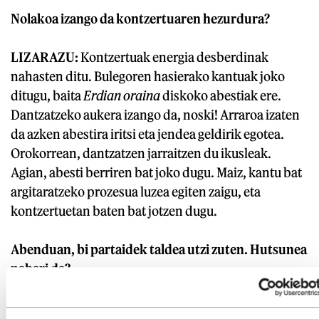
Nolakoa izango da kontzertuaren hezurdura?
LIZARAZU:
Kontzertuak energia desberdinak
nahasten ditu. Bulegoren hasierako kantuak joko
ditugu, baita
Erdian oraina
diskoko abestiak ere.
Dantzatzeko aukera izango da, noski! Arraroa izaten
da azken abestira iritsi eta jendea geldirik egotea.
Orokorrean, dantzatzen jarraitzen du ikusleak.
Agian, abesti berriren bat joko dugu. Maiz, kantu bat
argitaratzeko prozesua luzea egiten zaigu, eta
kontzertuetan baten bat jotzen dugu.
Abenduan, bi partaidek taldea utzi zuten. Hutsunea
nabari da?
LIZARRALDE:
Bai, noski. Jonek eta Itzik asko