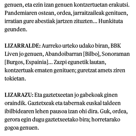
genuen, eta ezin izan genuen kontzertuetan erakutsi.
Pandemiaren ostean, ordea, jarraitzaileak genituen,
irratian gure abestiak jartzen zituzten... Hunkituta
geunden.
LIZARRALDE:
Aurreko urteko udako biran, BBK
Liven jo genuen, Abandoibarran [Bilbo], Sonoraman
[Burgos, Espainia]... Zazpi egunetik lautan,
kontzertuak ematen genituen; guretzat amets ziren
tokietan.
LIZARAZU:
Eta gaztetxeetan jo gabekoak ginen
oraindik. Gaztetxeak eta tabernak euskal taldeen
ibilbidearen lehen pausoa izan ohi dira. Guk, ordea,
gerora egin dugu gaztetxeetako bira; horretarako
gogoa genuen.