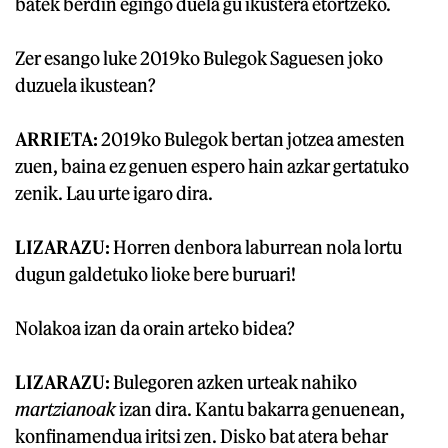
batek berdin egingo duela gu ikustera etortzeko.
Zer esango luke 2019ko Bulegok Saguesen joko
duzuela ikustean?
ARRIETA:
2019ko Bulegok bertan jotzea amesten
zuen, baina ez genuen espero hain azkar gertatuko
zenik. Lau urte igaro dira.
LIZARAZU:
Horren denbora laburrean nola lortu
dugun galdetuko lioke bere buruari!
Nolakoa izan da orain arteko bidea?
LIZARAZU:
Bulegoren azken urteak nahiko
martzianoak
izan dira. Kantu bakarra genuenean,
konfinamendua iritsi zen. Disko bat atera behar