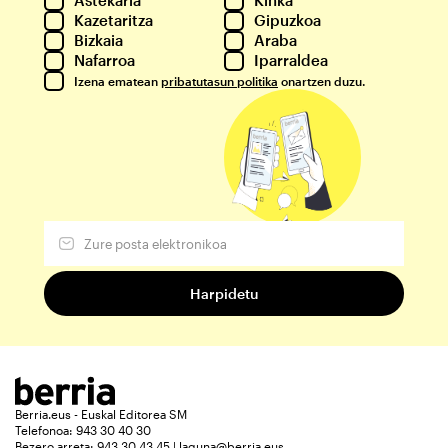
Astekaria
Kinka
Kazetaritza
Gipuzkoa
Bizkaia
Araba
Nafarroa
Iparraldea
Izena ematean
pribatutasun politika
onartzen duzu.
Berria.eus - Euskal Editorea SM
Telefonoa: 943 30 40 30
Bezero arreta: 943 30 43 45 | laguna@berria.eus