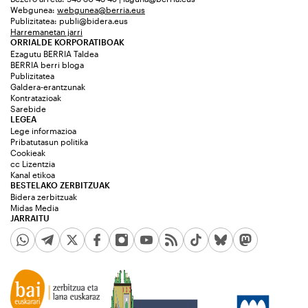
Webgunea:
webgunea@berria.eus
Publizitatea:
publi@bidera.eus
Harremanetan jarri
ORRIALDE KORPORATIBOAK
Ezagutu BERRIA Taldea
BERRIA berri bloga
Publizitatea
Galdera-erantzunak
Kontratazioak
Sarebide
LEGEA
Lege informazioa
Pribatutasun politika
Cookieak
cc Lizentzia
Kanal etikoa
BESTELAKO ZERBITZUAK
Bidera zerbitzuak
Midas Media
JARRAITU