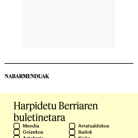
NABARMENDUAK
Harpidetu Berriaren
buletinetara
Mendia
Arratsaldekoa
Goizekoa
Badok