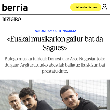
Babestu Berria
BIZIGIRO
DONOSTIAKO ASTE NAGUSIA
«Euskal musikarion gailur bat da
Sagues»
Bulego musika taldeak Donostiako Aste Nagusian joko
du gaur. Argitaratutako abestiak baliatuz ikuskizun bat
prestatu dute.