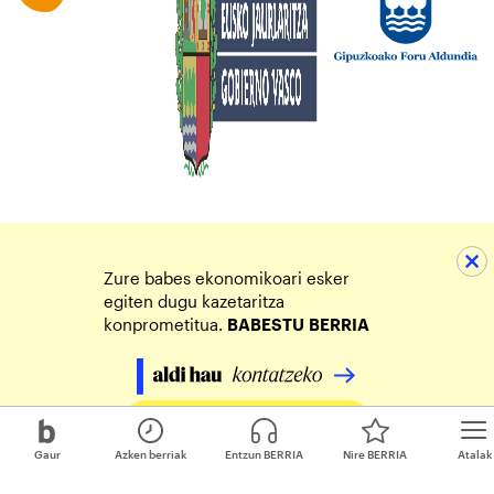
Zure babes ekonomikoari esker
egiten dugu kazetaritza
konprometitua.
BABESTU
BERRIA
Egin zure ekarpena
Gaur
Azken berriak
Entzun BERRIA
Nire BERRIA
Atalak