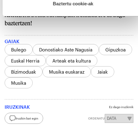
esplizitua ematen diguzu.
Gehiago irakurri
Baztertu cookie-ak
ARRIETA:
Botila bat xanpain irekitzea ere ez dugu
baztertzen!
GAIAK
Bulego
Donostiako Aste Nagusia
Gipuzkoa
Euskal Herria
Arteak eta kultura
Bizimoduak
Musika euskaraz
Jaiak
Musika
IRUZKINAK
Ez dago iruzkinik
Iruzkin bat egin
ORDENATU