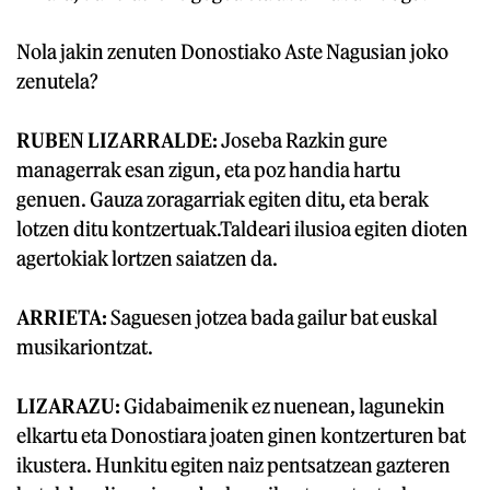
Nola jakin zenuten Donostiako Aste Nagusian joko
zenutela?
RUBEN LIZARRALDE:
Joseba Razkin gure
managerrak esan zigun, eta poz handia hartu
genuen. Gauza zoragarriak egiten ditu, eta berak
lotzen ditu kontzertuak.Taldeari ilusioa egiten dioten
agertokiak lortzen saiatzen da.
ARRIETA:
Saguesen jotzea bada gailur bat euskal
musikariontzat.
LIZARAZU:
Gidabaimenik ez nuenean, lagunekin
elkartu eta Donostiara joaten ginen kontzerturen bat
ikustera. Hunkitu egiten naiz pentsatzean gazteren