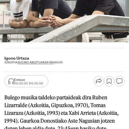
Igone Urtaza
2023KO ABUZTUAREN 16A
AZKOITIA
00:00
Entzun
00:00:00
00:00:00
Bulego musika taldeko partaideak dira Ruben
Lizarralde (Azkoitia, Gipuzkoa, 1970), Tomas
Lizarazu (Azkoitia, 1993) eta Xabi Arrieta (Azkoitia,
1994). Gaurkoa Donostiako Aste Nagusian jotzen
duten lehen aldia dute. 23:45ean hasiko dute