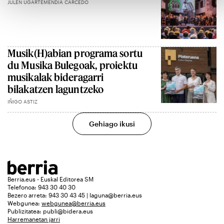
JULEN UGARTEMENDIA CARCEDO
Musik(H)abian programa sortu
du Musika Bulegoak, proiektu
musikalak bideragarri
bilakatzen laguntzeko
IÑIGO ASTIZ
Gehiago ikusi
Berria.eus - Euskal Editorea SM
Telefonoa: 943 30 40 30
Bezero arreta: 943 30 43 45 | laguna@berria.eus
Webgunea:
webgunea@berria.eus
Publizitatea:
publi@bidera.eus
Harremanetan jarri