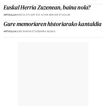
Euskal Herria Zuzenean, baina nola?
ARTIKULUA
IHINTZA ETXART ETA AITOR SERVIER ETXEXURI
Gure memoriaren historiarako kantaldia
ARTIKULUA
JOSE RAMON ETXEBARRIA BILBAO