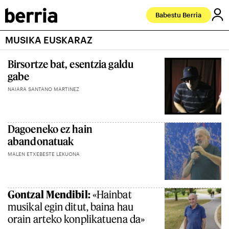
Babestu Berria
MUSIKA EUSKARAZ
Birsortze bat, esentzia galdu
gabe
NAIARA SANTANO MARTINEZ
Dagoeneko ez hain
abandonatuak
MALEN ETXEBESTE LEKUONA
Gontzal Mendibil:
«Hainbat
musikal egin ditut, baina hau
orain arteko konplikatuena da»