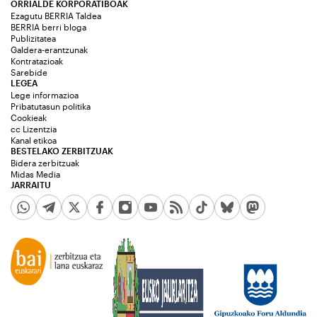
ORRIALDE KORPORATIBOAK
Ezagutu BERRIA Taldea
BERRIA berri bloga
Publizitatea
Galdera-erantzunak
Kontratazioak
Sarebide
LEGEA
Lege informazioa
Pribatutasun politika
Cookieak
cc Lizentzia
Kanal etikoa
BESTELAKO ZERBITZUAK
Bidera zerbitzuak
Midas Media
JARRAITU