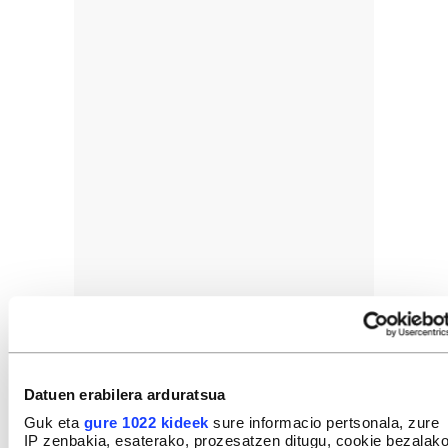
Datuen erabilera arduratsua
Guk eta
gure 1022 kideek
sure informacio pertsonala, zure
IP zenbakia, esaterako, prozesatzen ditugu, cookie bezalak