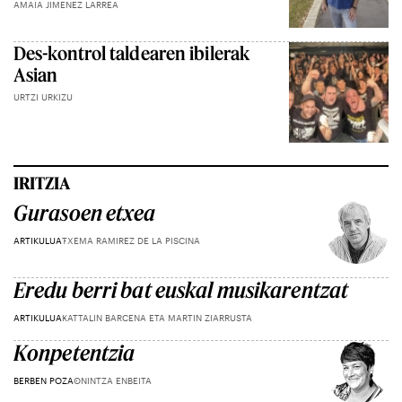
AMAIA JIMENEZ LARREA
Des-kontrol taldearen ibilerak
Asian
URTZI URKIZU
IRITZIA
Gurasoen etxea
ARTIKULUA
TXEMA RAMIREZ DE LA PISCINA
Eredu berri bat euskal musikarentzat
ARTIKULUA
KATTALIN BARCENA ETA MARTIN ZIARRUSTA
Konpetentzia
BERBEN POZA
ONINTZA ENBEITA