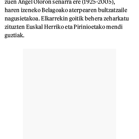
zuen Angel Oloron senarra ere (1925-2005),
haren izeneko Belagoako aterpearen bultzatzaile
nagusietakoa. Elkarrekin goitik behera zeharkatu
zituzten Euskal Herriko eta Pirinioetako mendi
guztiak.