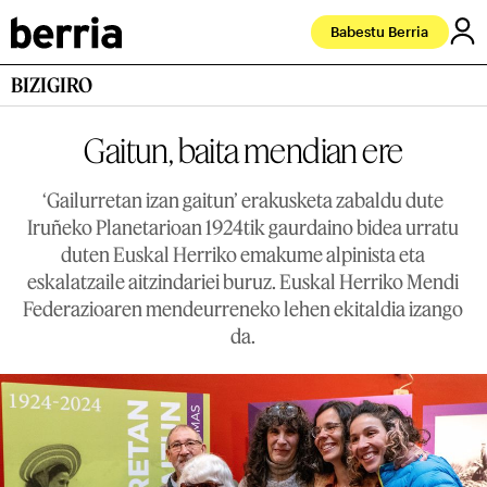
Babestu Berria
BIZIGIRO
Gaitun, baita mendian ere
‘Gailurretan izan gaitun’ erakusketa zabaldu dute
Iruñeko Planetarioan 1924tik gaurdaino bidea urratu
duten Euskal Herriko emakume alpinista eta
eskalatzaile aitzindariei buruz. Euskal Herriko Mendi
Federazioaren mendeurreneko lehen ekitaldia izango
da.