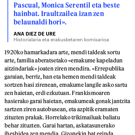
Pascual, Monica Serentil eta beste
hainbat. Iraultzailea izan zen
belaunaldi hori».
ANA DIEZ DE URE
Historialaria eta erakusketaren komisarioa
1920ko hamarkadara arte, mendi taldeak sortu
arte, familia aberatsetako «emakume kapeladun
aitzindariak» joaten ziren mendira. «Errepublika
garaian, berriz, han eta hemen mendi taldeak
sortzen hasi zirenean, emakume langile asko sartu
zen haietan, erdi ezkutuan. Frankismoaren
hasierako garai haietan, emakumeak gonak jantzita
sartzen ziren autobusean, eta azpitik eramaten
zituzten prakak. Horrelako trikimailuak baliatu
behar zituzten. Garai hartan, askatasunerako
ihesbidea zen mendia. Gizonekin bat eginda