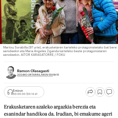
Maritxu Sorabilla (97 urte), erakusketaren karteleko protagonistetako bat bere
senideekin eta Maria Angeles Ziganda karteleko beste protagonistaren
senideekin. AITOR KARASATORRE / FOKU
Ramon Olasagasti
2024KO URTARRILAREN 15A
19:15
Entzun
00:00:00
00:13:41
Erakusketaren azaleko argazkia berezia eta
esanindar handikoa da. Irudian, bi emakume ageri