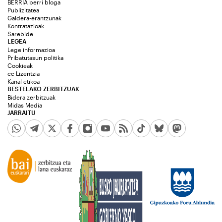
BERRIA berri bloga
Publizitatea
Galdera-erantzunak
Kontratazioak
Sarebide
LEGEA
Lege informazioa
Pribatutasun politika
Cookieak
cc Lizentzia
Kanal etikoa
BESTELAKO ZERBITZUAK
Bidera zerbitzuak
Midas Media
JARRAITU