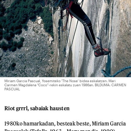
Miriam Garcia Pascual, Yosemiteko 'The Nose' bidea eskalatzen. Mari
Carmen Magdalena “Coco”-rekin eskalatu zuen 1986an. BILDUMA: CARMEN
PASCUAL
Riot grrrl, sabaiak hausten
1980ko hamarkadan, besteak beste, Miriam Garcia