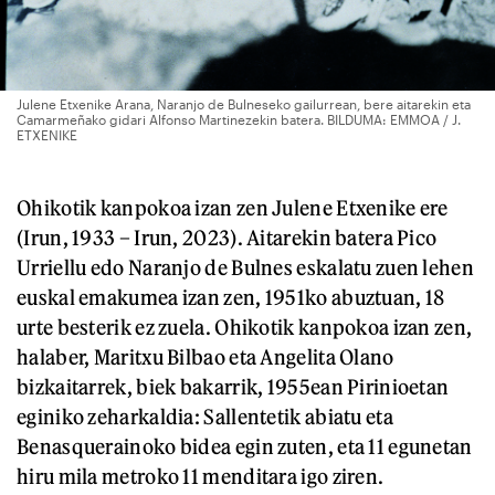
Julene Etxenike Arana, Naranjo de Bulneseko gailurrean, bere aitarekin eta
Camarmeñako gidari Alfonso Martinezekin batera. BILDUMA: EMMOA / J.
ETXENIKE
Ohikotik kanpokoa izan zen Julene Etxenike ere
(Irun, 1933 – Irun, 2023). Aitarekin batera Pico
Urriellu edo Naranjo de Bulnes eskalatu zuen lehen
euskal emakumea izan zen, 1951ko abuztuan, 18
urte besterik ez zuela. Ohikotik kanpokoa izan zen,
halaber, Maritxu Bilbao eta Angelita Olano
bizkaitarrek, biek bakarrik, 1955ean Pirinioetan
eginiko zeharkaldia: Sallentetik abiatu eta
Benasquerainoko bidea egin zuten, eta 11 egunetan
hiru mila metroko 11 menditara igo ziren.