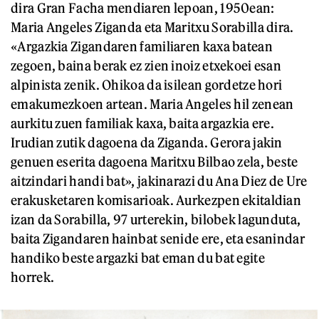
dira Gran Facha mendiaren lepoan, 1950ean:
Maria Angeles Ziganda eta Maritxu Sorabilla dira.
«Argazkia Zigandaren familiaren kaxa batean
zegoen, baina berak ez zien inoiz etxekoei esan
alpinista zenik. Ohikoa da isilean gordetze hori
emakumezkoen artean. Maria Angeles hil zenean
aurkitu zuen familiak kaxa, baita argazkia ere.
Irudian zutik dagoena da Ziganda. Gerora jakin
genuen eserita dagoena Maritxu Bilbao zela, beste
aitzindari handi bat», jakinarazi du Ana Diez de Ure
erakusketaren komisarioak. Aurkezpen ekitaldian
izan da Sorabilla, 97 urterekin, bilobek lagunduta,
baita Zigandaren hainbat senide ere, eta esanindar
handiko beste argazki bat eman du bat egite
horrek.