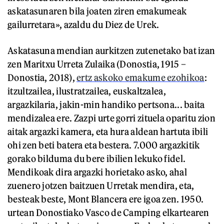
askatasunaren bila joaten ziren emakumeak
gailurretara», azaldu du Diez de Urek.
Askatasuna mendian aurkitzen zutenetako bat izan
zen Maritxu Urreta Zulaika (Donostia, 1915 –
Donostia, 2018),
ertz askoko emakume ezohikoa
:
itzultzailea, ilustratzailea, euskaltzalea,
argazkilaria, jakin-min handiko pertsona... baita
mendizalea ere. Zazpi urte gorri zituela oparitu zion
aitak argazki kamera, eta hura aldean hartuta ibili
ohi zen beti batera eta bestera. 7.000 argazkitik
gorako bilduma du bere ibilien lekuko fidel.
Mendikoak dira argazki horietako asko, ahal
zuenero jotzen baitzuen Urretak mendira, eta,
besteak beste, Mont Blancera ere igoa zen. 1950.
urtean Donostiako Vasco de Camping elkartearen