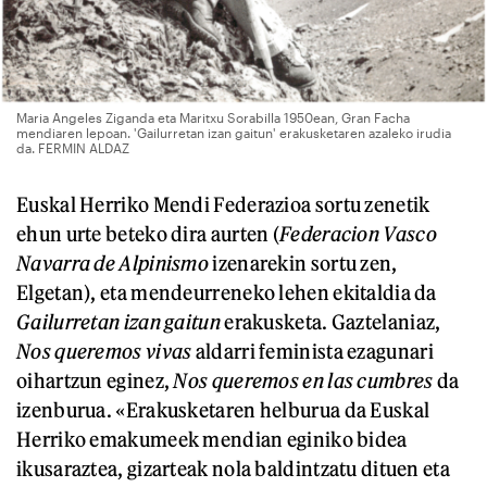
Maria Angeles Ziganda eta Maritxu Sorabilla 1950ean, Gran Facha
mendiaren lepoan. 'Gailurretan izan gaitun' erakusketaren azaleko irudia
da. FERMIN ALDAZ
Euskal Herriko Mendi Federazioa sortu zenetik
ehun urte beteko dira aurten (
Federacion Vasco
Navarra de Alpinismo
izenarekin sortu zen,
Elgetan), eta mendeurreneko lehen ekitaldia da
Gailurretan izan gaitun
erakusketa. Gaztelaniaz,
Nos queremos vivas
aldarri feminista ezagunari
oihartzun eginez,
Nos queremos en las cumbres
da
izenburua. «Erakusketaren helburua da Euskal
Herriko emakumeek mendian eginiko bidea
ikusaraztea, gizarteak nola baldintzatu dituen eta