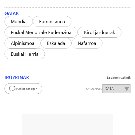
GAIAK
Mendia
Feminismoa
Euskal Mendizale Federazioa
Kirol jarduerak
Alpinismoa
Eskalada
Nafarroa
Euskal Herria
IRUZKINAK
Ez dago iruzkinik
Iruzkin bat egin
ORDENATU