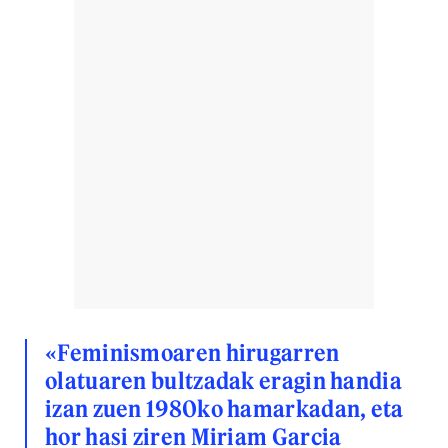
«Feminismoaren hirugarren
olatuaren bultzadak eragin handia
izan zuen 1980ko hamarkadan, eta
hor hasi ziren Miriam Garcia