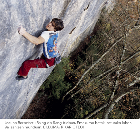
Josune Bereziartu Baing de Sang bidean. Emakume batek lortutako lehen
9a izan zen munduan. BILDUMA: RIKAR OTEGI