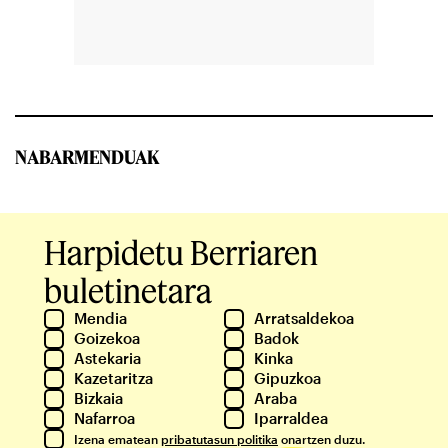
NABARMENDUAK
Harpidetu Berriaren
buletinetara
Mendia
Arratsaldekoa
Goizekoa
Badok
Astekaria
Kinka
Kazetaritza
Gipuzkoa
Bizkaia
Araba
Nafarroa
Iparraldea
Izena ematean
pribatutasun politika
onartzen duzu.