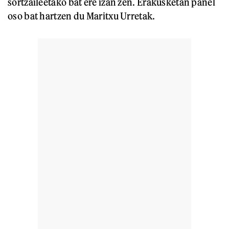
sortzaileetako bat ere izan zen. Erakusketan panel
oso bat hartzen du Maritxu Urretak.