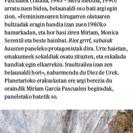
Pascualek (Tafalla, 1963 – Meru mendia, 1990)
urratu zuen bidea, belaunaldi oso bati argi egin
zion. «Feminismoaren hirugarren olatuaren
bultzadak eragin handia izan zuen 1980ko
hamarkadan, eta hor hasi ziren Miriam, Monica
Serentil eta beste hainbat.
Riot grrrl, sabaiak
hausten
paneleko protagonistak dira. Urte haietan,
emakumeek sokaldiak osatu zituzten, eta eskalada
handiak egin elkarrekin. Iraultzailea izan zen
belaunaldi hori», nabarmendu du Diez de Urek.
Planetarioko erakusketan ere argi berezia du
oraindik Miriam Garcia Pascualen begiradak,
paneletako batetik so.