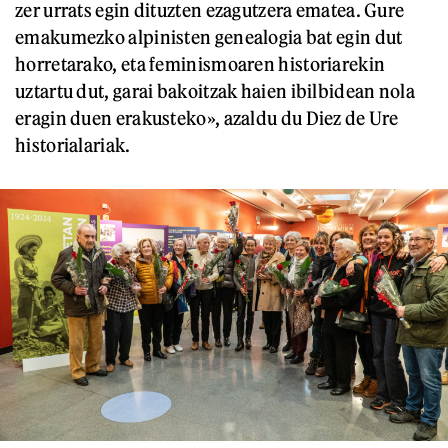
zer urrats egin dituzten ezagutzera ematea. Gure
emakumezko alpinisten genealogia bat egin dut
horretarako, eta feminismoaren historiarekin
uztartu dut, garai bakoitzak haien ibilbidean nola
eragin duen erakusteko», azaldu du Diez de Ure
historialariak.