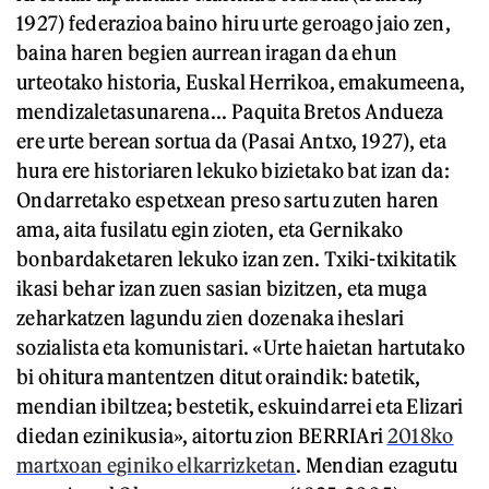
1927) federazioa baino hiru urte geroago jaio zen,
baina haren begien aurrean iragan da ehun
urteotako historia, Euskal Herrikoa, emakumeena,
mendizaletasunarena... Paquita Bretos Andueza
ere urte berean sortua da (Pasai Antxo, 1927), eta
hura ere historiaren lekuko bizietako bat izan da:
Ondarretako espetxean preso sartu zuten haren
ama, aita fusilatu egin zioten, eta Gernikako
bonbardaketaren lekuko izan zen. Txiki-txikitatik
ikasi behar izan zuen sasian bizitzen, eta muga
zeharkatzen lagundu zien dozenaka iheslari
sozialista eta komunistari. «Urte haietan hartutako
bi ohitura mantentzen ditut oraindik: batetik,
mendian ibiltzea; bestetik, eskuindarrei eta Elizari
diedan ezinikusia», aitortu zion BERRIAri
2018ko
martxoan eginiko elkarrizketan
. Mendian ezagutu