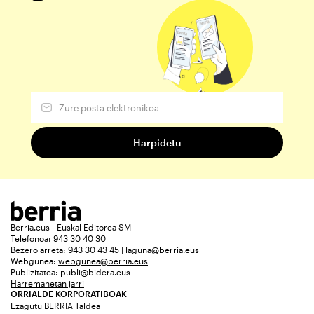
Berria.eus - Euskal Editorea SM
Telefonoa: 943 30 40 30
Bezero arreta: 943 30 43 45 | laguna@berria.eus
Webgunea:
webgunea@berria.eus
Publizitatea:
publi@bidera.eus
Harremanetan jarri
ORRIALDE KORPORATIBOAK
Ezagutu BERRIA Taldea