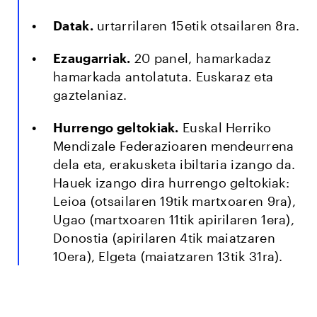
Datak.
urtarrilaren 15etik otsailaren 8ra.
Ezaugarriak.
20 panel, hamarkadaz
hamarkada antolatuta. Euskaraz eta
gaztelaniaz.
Hurrengo geltokiak.
Euskal Herriko
Mendizale Federazioaren mendeurrena
dela eta, erakusketa ibiltaria izango da.
Hauek izango dira hurrengo geltokiak:
Leioa (otsailaren 19tik martxoaren 9ra),
Ugao (martxoaren 11tik apirilaren 1era),
Donostia (apirilaren 4tik maiatzaren
10era), Elgeta (maiatzaren 13tik 31ra).