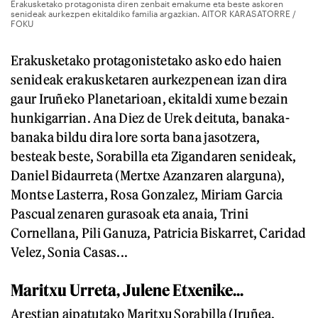
Erakusketako protagonista diren zenbait emakume eta beste askoren
senideak aurkezpen ekitaldiko familia argazkian. AITOR KARASATORRE /
FOKU
Erakusketako protagonistetako asko edo haien
senideak erakusketaren aurkezpenean izan dira
gaur Iruñeko Planetarioan, ekitaldi xume bezain
hunkigarrian. Ana Diez de Urek deituta, banaka-
banaka bildu dira lore sorta bana jasotzera,
besteak beste, Sorabilla eta Zigandaren senideak,
Daniel Bidaurreta (Mertxe Azanzaren alarguna),
Montse Lasterra, Rosa Gonzalez, Miriam Garcia
Pascual zenaren gurasoak eta anaia, Trini
Cornellana, Pili Ganuza, Patricia Biskarret, Caridad
Velez, Sonia Casas...
Maritxu Urreta, Julene Etxenike...
Arestian aipatutako Maritxu Sorabilla (Iruñea,