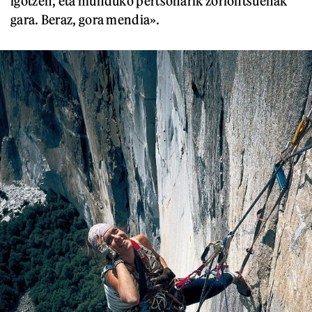
igotzen, eta munduko pertsonarik zoriontsuenak
gara. Beraz, gora mendia».