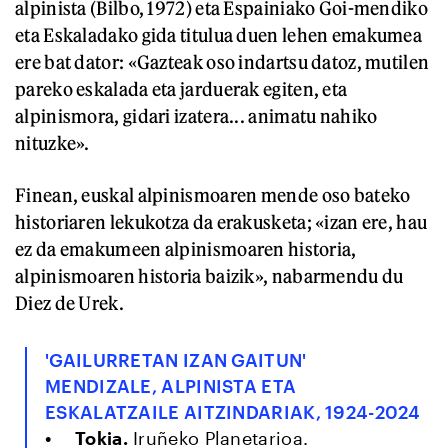
alpinista (Bilbo, 1972) eta Espainiako Goi-mendiko
eta Eskaladako gida titulua duen lehen emakumea
ere bat dator: «Gazteak oso indartsu datoz, mutilen
pareko eskalada eta jarduerak egiten, eta
alpinismora, gidari izatera... animatu nahiko
nituzke».
Finean, euskal alpinismoaren mende oso bateko
historiaren lekukotza da erakusketa; «izan ere, hau
ez da emakumeen alpinismoaren historia,
alpinismoaren historia baizik», nabarmendu du
Diez de Urek.
'GAILURRETAN IZAN GAITUN'
MENDIZALE, ALPINISTA ETA
ESKALATZAILE AITZINDARIAK, 1924-2024
Tokia.
Iruñeko Planetarioa.