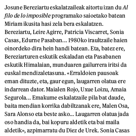
Josune Bereziartu eskalatzaileak aitortu izan du
Al
filo de lo imposible
programako saioetako batean
Miriam ikusita hasi zela bera eskalatzen.
Bereziartu, Leire Agirre, Patricia Viscarret, Sonia
Casas, Edurne Pasaban... 1980ko iraultzaile haien
oinordeko dira hein handi batean. Eta, batez ere,
Bereziarturen eskutik eskaladan eta Pasabanen
eskutik Himalaian, munduaren gailurrera iritsi da
euskal mendizaletasuna. «Erraldoien pausoak
eman dituzte, eta, gaur egun, laugarren olatua ere
indarrean dator. Maialen Rojo, Uxue Loizu, Amaia
Segurola... Emakume eskalatzaile pila bat daude,
baita mendian korrika dabiltzanak ere, Malen Osa,
Sara Alonso eta beste asko... Laugarren olatua jada
oso handia da, bai kopuru aldetik eta bai maila
aldetik», azpimarratu du Diez de Urek. Sonia Casas