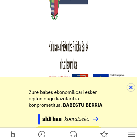
Zure babes ekonomikoari esker
egiten dugu kazetaritza
konprometitua.
BABESTU
BERRIA
Egin zure ekarpena