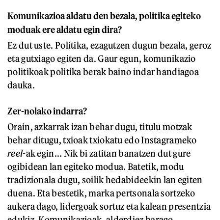
Komunikazioa aldatu den bezala, politika egiteko
moduak ere aldatu egin dira?
Ez dut uste. Politika, ezagutzen dugun bezala, geroz
eta gutxiago egiten da. Gaur egun, komunikazio
politikoak politika berak baino indar handiagoa
dauka.
Zer-nolako indarra?
Orain, azkarrak izan behar dugu, titulu motzak
behar ditugu, txioak txiokatu edo Instagrameko
reel
-ak egin... Nik bi zatitan banatzen dut gure
ogibidean lan egiteko modua. Batetik, modu
tradizionala dugu, soilik hedabideekin lan egiten
duena. Eta bestetik, marka pertsonala sortzeko
aukera dago, lidergoak sortuz eta kalean presentzia
edukiz. Komunikazioak, alderdiez harago,