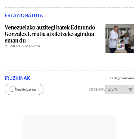
ERLAZIONATUTA
Venezuelako auzitegi batek Edmundo
Gonzalez Urrutia atxilotzeko agindua
eman du
MADDI IZTUETA OLANO
IRUZKINAK
Ez dago iruzkinik
Iruzkin bat egin
ORDENATU