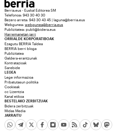
Berria.eus - Euskal Editorea SM
Telefonoa: 943 30 40 30
Bezero arreta: 943 30 43 45 | laguna@berria.eus
Webgunea:
webgunea@berria.eus
Publizitatea:
publi@bidera.eus
Harremanetan jarri
ORRIALDE KORPORATIBOAK
Ezagutu BERRIA Taldea
BERRIA berri bloga
Publizitatea
Galdera-erantzunak
Kontratazioak
Sarebide
LEGEA
Lege informazioa
Pribatutasun politika
Cookieak
cc Lizentzia
Kanal etikoa
BESTELAKO ZERBITZUAK
Bidera zerbitzuak
Midas Media
JARRAITU