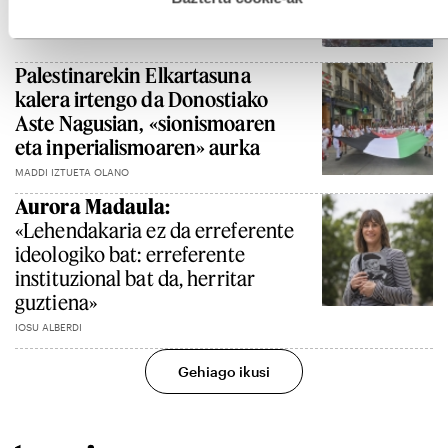
MADDI IZTUETA OLANO
Palestinarekin Elkartasuna
kalera irtengo da Donostiako
Aste Nagusian, «sionismoaren
eta inperialismoaren» aurka
MADDI IZTUETA OLANO
Aurora Madaula:
«Lehendakaria ez da erreferente
ideologiko bat: erreferente
instituzional bat da, herritar
guztiena»
IOSU ALBERDI
Gehiago ikusi