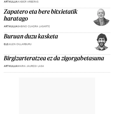
ARTIKULUA
XABIER ARBERAS
Zapatero eta bere bitxietatik
haratago
ARTIKULUA
SABINO CUADRA LASARTE
Buruan duzu kasketa
ELE
JULEN OILLARBURU
Birgizarteratzea ez da zigorgabetasuna
ARTIKULUA
MARIA JAUREGI LASA