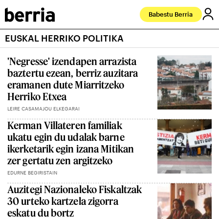
Babestu Berria
EUSKAL HERRIKO POLITIKA
'Negresse' izendapen arrazista
baztertu ezean, berriz auzitara
eramanen dute Miarritzeko
Herriko Etxea
LEIRE CASAMAJOU ELKEGARAI
Kerman Villateren familiak
ukatu egin du udalak barne
ikerketarik egin izana Mitikan
zer gertatu zen argitzeko
EDURNE BEGIRISTAIN
Auzitegi Nazionaleko Fiskaltzak
30 urteko kartzela zigorra
eskatu du bortz