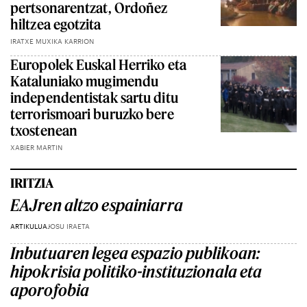
pertsonarentzat, Ordoñez
hiltzea egotzita
IRATXE MUXIKA KARRION
Europolek Euskal Herriko eta
Kataluniako mugimendu
independentistak sartu ditu
terrorismoari buruzko bere
txostenean
XABIER MARTIN
IRITZIA
EAJren altzo espainiarra
ARTIKULUA
JOSU IRAETA
Inbutuaren legea espazio publikoan:
hipokrisia politiko-instituzionala eta
aporofobia