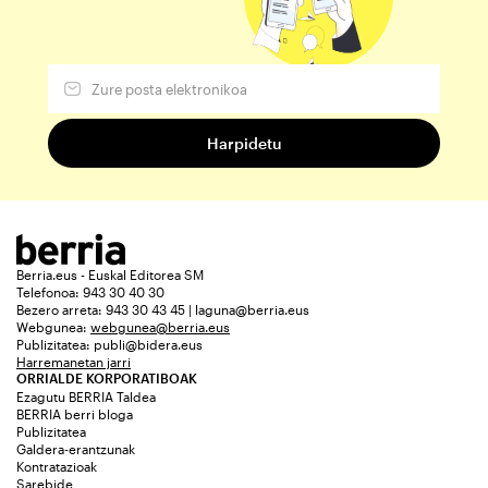
Berria.eus - Euskal Editorea SM
Telefonoa: 943 30 40 30
Bezero arreta: 943 30 43 45 | laguna@berria.eus
Webgunea:
webgunea@berria.eus
Publizitatea:
publi@bidera.eus
Harremanetan jarri
ORRIALDE KORPORATIBOAK
Ezagutu BERRIA Taldea
BERRIA berri bloga
Publizitatea
Galdera-erantzunak
Kontratazioak
Sarebide