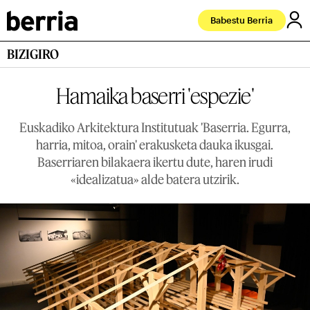
Babestu Berria
BIZIGIRO
Hamaika baserri 'espezie'
Euskadiko Arkitektura Institutuak 'Baserria. Egurra,
harria, mitoa, orain' erakusketa dauka ikusgai.
Baserriaren bilakaera ikertu dute, haren irudi
«idealizatua» alde batera utzirik.