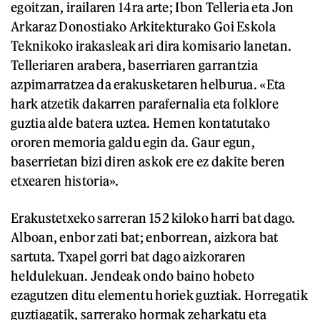
egoitzan, irailaren 14ra arte; Ibon Telleria eta Jon
Arkaraz Donostiako Arkitekturako Goi Eskola
Teknikoko irakasleak ari dira komisario lanetan.
Telleriaren arabera, baserriaren garrantzia
azpimarratzea da erakusketaren helburua. «Eta
hark atzetik dakarren parafernalia eta folklore
guztia alde batera uztea. Hemen kontatutako
ororen memoria galdu egin da. Gaur egun,
baserrietan bizi diren askok ere ez dakite beren
etxearen historia».
Erakustetxeko sarreran 152 kiloko harri bat dago.
Alboan, enbor zati bat; enborrean, aizkora bat
sartuta. Txapel gorri bat dago aizkoraren
heldulekuan. Jendeak ondo baino hobeto
ezagutzen ditu elementu horiek guztiak. Horregatik
guztiagatik, sarrerako hormak zeharkatu eta