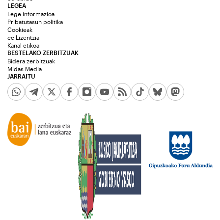
LEGEA
Lege informazioa
Pribatutasun politika
Cookieak
cc Lizentzia
Kanal etikoa
BESTELAKO ZERBITZUAK
Bidera zerbitzuak
Midas Media
JARRAITU