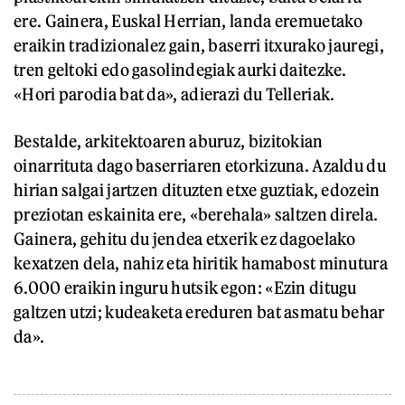
ere. Gainera, Euskal Herrian, landa eremuetako
eraikin tradizionalez gain, baserri itxurako jauregi,
tren geltoki edo gasolindegiak aurki daitezke.
«Hori parodia bat da», adierazi du Telleriak.
Bestalde, arkitektoaren aburuz, bizitokian
oinarrituta dago baserriaren etorkizuna. Azaldu du
hirian salgai jartzen dituzten etxe guztiak, edozein
preziotan eskainita ere, «berehala» saltzen direla.
Gainera, gehitu du jendea etxerik ez dagoelako
kexatzen dela, nahiz eta hiritik hamabost minutura
6.000 eraikin inguru hutsik egon: «Ezin ditugu
galtzen utzi; kudeaketa ereduren bat asmatu behar
da».