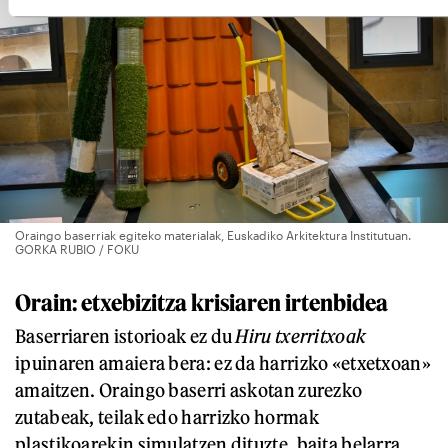
Oraingo baserriak egiteko materialak, Euskadiko Arkitektura Institutuan.
GORKA RUBIO / FOKU
Orain: etxebizitza krisiaren irtenbidea
Baserriaren istorioak
ez du
Hiru txerritxoak
ipuinaren amaiera bera: ez da harrizko «etxetxoan»
amaitzen. Oraingo baserri askotan zurezko
zutabeak, teilak edo harrizko hormak
plastikoarekin simulatzen dituzte, baita belarra