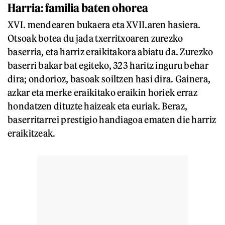
Harria: familia baten ohorea
XVI. mendearen bukaera eta XVII.aren hasiera.
Otsoak botea du jada txerritxoaren zurezko
baserria, eta harriz eraikitakora abiatu da. Zurezko
baserri bakar bat egiteko, 323 haritz inguru behar
dira; ondorioz, basoak soiltzen hasi dira. Gainera,
azkar eta merke eraikitako eraikin horiek erraz
hondatzen dituzte haizeak eta euriak. Beraz,
baserritarrei prestigio handiagoa ematen die harriz
eraikitzeak.