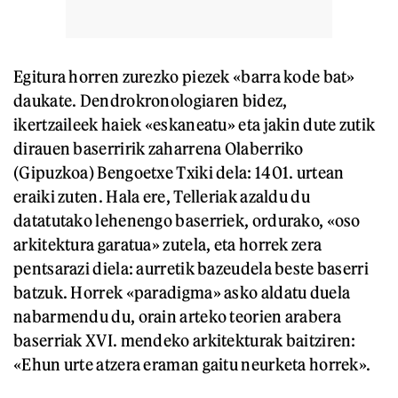
Egitura horren zurezko piezek «barra kode bat»
daukate. Dendrokronologiaren bidez,
ikertzaileek haiek «eskaneatu» eta jakin dute zutik
dirauen baserririk zaharrena Olaberriko
(Gipuzkoa) Bengoetxe Txiki dela: 1401. urtean
eraiki zuten. Hala ere, Telleriak azaldu du
datatutako lehenengo baserriek, ordurako, «oso
arkitektura garatua» zutela, eta horrek zera
pentsarazi diela: aurretik bazeudela beste baserri
batzuk. Horrek «paradigma» asko aldatu duela
nabarmendu du, orain arteko teorien arabera
baserriak XVI. mendeko arkitekturak baitziren:
«Ehun urte atzera eraman gaitu neurketa horrek».