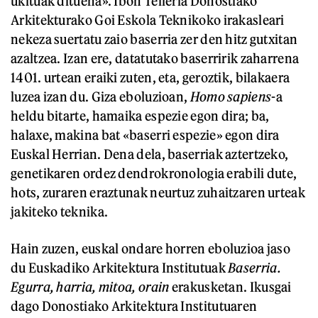
ukituak dituena». Ibon Telleria Donostiako
Arkitekturako Goi Eskola Teknikoko irakasleari
nekeza suertatu zaio baserria zer den hitz gutxitan
azaltzea. Izan ere, datatutako baserririk zaharrena
1401. urtean eraiki zuten, eta, geroztik, bilakaera
luzea izan du. Giza eboluzioan,
Homo sapiens
-a
heldu bitarte, hamaika espezie egon dira; ba,
halaxe, makina bat «baserri espezie» egon dira
Euskal Herrian. Dena dela, baserriak aztertzeko,
genetikaren ordez dendrokronologia erabili dute,
hots, zuraren eraztunak neurtuz zuhaitzaren urteak
jakiteko teknika.
Hain zuzen, euskal ondare horren eboluzioa jaso
du Euskadiko Arkitektura Institutuak
Baserria.
Egurra, harria, mitoa, orain
erakusketan. Ikusgai
dago Donostiako Arkitektura Institutuaren