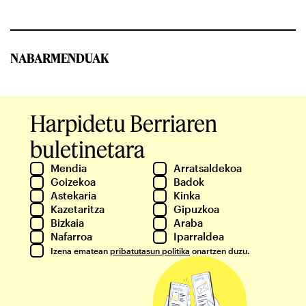
NABARMENDUAK
Harpidetu Berriaren
buletinetara
Mendia
Arratsaldekoa
Goizekoa
Badok
Astekaria
Kinka
Kazetaritza
Gipuzkoa
Bizkaia
Araba
Nafarroa
Iparraldea
Izena ematean
pribatutasun politika
onartzen duzu.