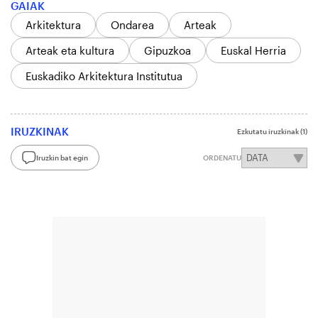
GAIAK
Arkitektura
Ondarea
Arteak
Arteak eta kultura
Gipuzkoa
Euskal Herria
Euskadiko Arkitektura Institutua
IRUZKINAK
Ezkutatu iruzkinak
(1)
Iruzkin bat egin
ORDENATU