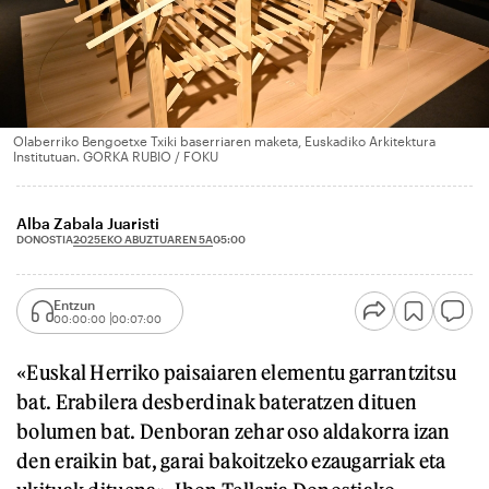
Olaberriko Bengoetxe Txiki baserriaren maketa, Euskadiko Arkitektura
Institutuan. GORKA RUBIO / FOKU
Alba Zabala Juaristi
2025EKO ABUZTUAREN 5A
DONOSTIA
05:00
Entzun
00:00:00
00:07:00
«Euskal Herriko paisaiaren elementu garrantzitsu
bat. Erabilera desberdinak bateratzen dituen
bolumen bat. Denboran zehar oso aldakorra izan
den eraikin bat, garai bakoitzeko ezaugarriak eta