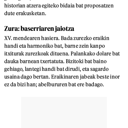
historian atzera egiteko bidaia bat proposatzen
dute erakusketan.
Zura: baserriaren jaiotza
XV. mendearen hasiera. Bada zurezko eraikin
handi eta harmoniko bat, barne zein kanpo
itxiturak zurezkoak dituena. Palankako dolare bat
dauka barnean txertatuta. Bizitoki bat baino
gehiago, lantegi handi bat dirudi, eta sagardo
usaina dago bertan. Eraikinaren jabeak beste inor
ez da bizi han; abelbururen bat ere badago.