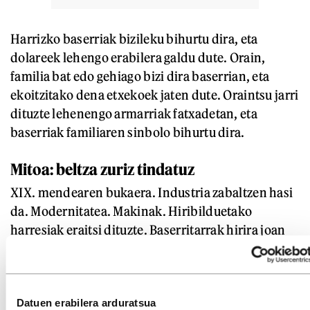
Harrizko baserriak bizileku bihurtu dira, eta
dolareek lehengo erabilera galdu dute. Orain,
familia bat edo gehiago bizi dira baserrian, eta
ekoitzitako dena etxekoek jaten dute. Oraintsu jarri
dituzte lehenengo armarriak fatxadetan, eta
baserriak familiaren sinbolo bihurtu dira.
Mitoa: beltza zuriz tindatuz
XIX. mendearen bukaera. Industria zabaltzen hasi
da. Modernitatea. Makinak. Hiribilduetako
harresiak eraitsi dituzte. Baserritarrak hirira joan
dira bizitzera. Funtsean, herritarrak beste gauza
batzuekin txunditzen hasi dira.
Baserriak husten ari badira ere, haien balioaren
Datuen erabilera arduratsua