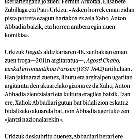
ikerlariengana jo zuen: Fermin Arkotxa, Elisabete
Zubillaga eta Patri Urkizu. «Azken horrek eman zidan
pista potreta ezagun hartakoa ez zela Xaho, Anton
Abbadia baizik, eta horren arabera egin nuen
komikia».
Urkizuk
Hegats
aldizkariaren 48. zenbakian eman
zuen froga—2011n argitaratua—,
Agosti Chaho,
euskal erromantikoa Parisen (1831-1842)
artikuluan.
Han jakinarazi zuenez, liburu eta argiralpen ugaritan
argitaratu den akuarelako gizona ez da Xaho, Anton
Abbadia zientzialari eta kultura eragilea baizik. Izan
ere, Xahok Abbadiari gutun bat bidali zion eskatuz
bidaltzeko akuarela bat, non Abbadia agertuko zen
«jantzi nazionalarekin».
Urkizuk deskubritu duenez,Abbadiari berari ere