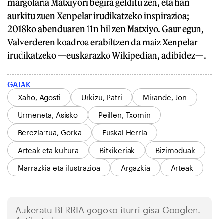
margolaria Matxiyori begira gelditu zen, eta han
aurkitu zuen Xenpelar irudikatzeko inspirazioa;
2018ko abenduaren 11n hil zen Matxiyo. Gaur egun,
Valverderen koadroa erabiltzen da maiz Xenpelar
irudikatzeko —euskarazko Wikipedian, adibidez—.
GAIAK
Xaho, Agosti
Urkizu, Patri
Mirande, Jon
Urmeneta, Asisko
Peillen, Txomin
Bereziartua, Gorka
Euskal Herria
Arteak eta kultura
Bitxikeriak
Bizimoduak
Marrazkia eta ilustrazioa
Argazkia
Arteak
Aukeratu
BERRIA
gogoko iturri gisa Googlen.