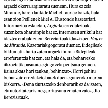
argazki okerra argitaratu zuenean. Hura ez zela
Mirande, haren lankide Michel Tauriac baizik, hala
esan zion Peillenek Miel A. Elustondo kazetariari.
Informazioa eskuetan,
Argia
-ko erredakzioak,
zuzenketa ohar sinple bat ez, Interneten artikulu bat
idaztea erabaki zuen: Bereziartuak idatzi zuen
Hau ez
da Mirande
. Kazetariak gogoratu duenez, Bidegileak
bildumatik hartu zuten argazki hura. «Bidegileak
erreferentzia bat zen, eta hala da, eta beharrezko
filtroetatik pasatuta egingo zela pentsatu genuen.
Baina akats hori zeukan, behintzat». Horri gehitu
behar zaio erredakzio batek duen eguneroko martxa
bizkorra. «Dena ziurtatzeko denborarik ez da izaten,
eta autoritateari sinesgarritasuna ematen zaio», dio
Bereziartuak.