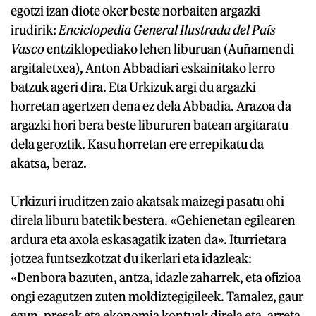
egotzi izan diote oker beste norbaiten argazki
irudirik:
Enciclopedia General Ilustrada del País
Vasco
entziklopediako lehen liburuan (Auñamendi
argitaletxea), Anton Abbadiari eskainitako lerro
batzuk ageri dira. Eta Urkizuk argi du argazki
horretan agertzen dena ez dela Abbadia. Arazoa da
argazki hori bera beste libururen batean argitaratu
dela geroztik. Kasu horretan ere errepikatu da
akatsa, beraz.
Urkizuri iruditzen zaio akatsak maizegi pasatu ohi
direla liburu batetik bestera. «Gehienetan egilearen
ardura eta axola eskasagatik izaten da». Iturrietara
jotzea funtsezkotzat du ikerlari eta idazleak:
«Denbora bazuten, antza, idazle zaharrek, eta ofizioa
ongi ezagutzen zuten moldiztegigileek. Tamalez, gaur
egun, presak eta ekonomia kontuak direla eta, arreta