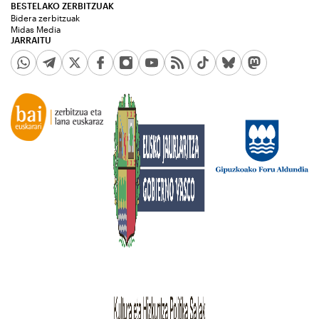
BESTELAKO ZERBITZUAK
Bidera zerbitzuak
Midas Media
JARRAITU