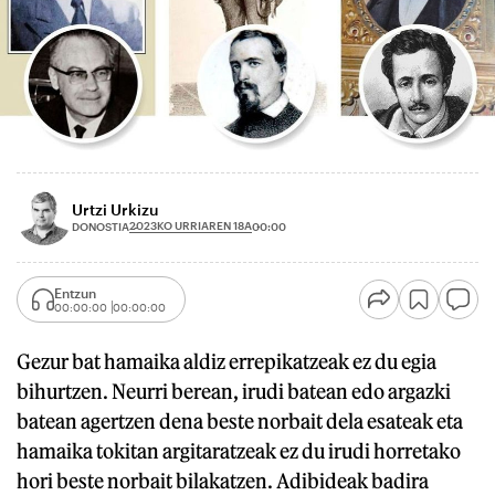
Urtzi Urkizu
2023KO URRIAREN 18A
DONOSTIA
00:00
Entzun
00:00:00
00:00:00
Gezur bat hamaika aldiz errepikatzeak ez du egia
bihurtzen. Neurri berean, irudi batean edo argazki
batean agertzen dena beste norbait dela esateak eta
hamaika tokitan argitaratzeak ez du irudi horretako
hori beste norbait bilakatzen. Adibideak badira