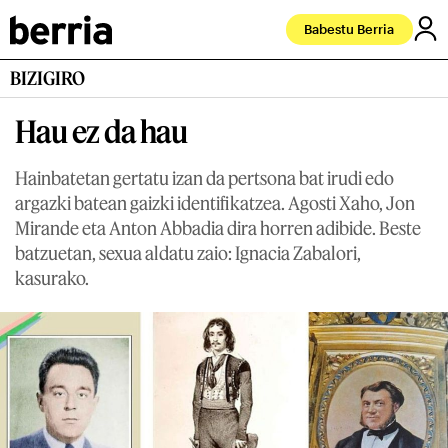
Babestu Berria
BIZIGIRO
Hau ez da hau
Hainbatetan gertatu izan da pertsona bat irudi edo
argazki batean gaizki identifikatzea. Agosti Xaho, Jon
Mirande eta Anton Abbadia dira horren adibide. Beste
batzuetan, sexua aldatu zaio: Ignacia Zabalori,
kasurako.