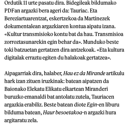
Ordutik 11 urte pasatu dira. Bidegileak bildumako
PDFan argazki bera ageri da: Tauriac. Eta
Bereziartuarentzat, eskertzekoa da Martinezek
dokumentalean argazkiaren kontua aipatu izana.
«Kultur transmisioko kontu bat da hau. Transmisioa
zorroztasunarekin egin behar da». Munduko beste
toki batzuetan gertatzen dira antzekoak. «Eta kultura
digitalak erraztu egiten du halakoak gertatzea».
Aipagarriak dira, halaber,
Hau ez da Mirande
artikulu
hark izan zituen iruzkinak: batean aipatzen da
Baionako Elekatu Elikatu elkartean Miranderi
buruzko emanaldi bat antolatu zutela, Tauriacen
argazkia erabiliz. Beste batean diote
Egin
-en liburu
bilduma batean,
Haur besoetakoa
-n argazki hura
argitaratu zela.