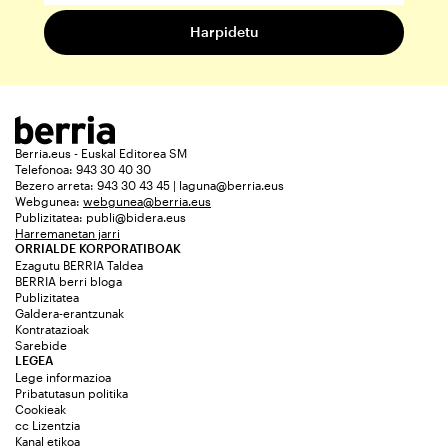
Berria.eus - Euskal Editorea SM
Telefonoa: 943 30 40 30
Bezero arreta: 943 30 43 45 | laguna@berria.eus
Webgunea:
webgunea@berria.eus
Publizitatea:
publi@bidera.eus
Harremanetan jarri
ORRIALDE KORPORATIBOAK
Ezagutu BERRIA Taldea
BERRIA berri bloga
Publizitatea
Galdera-erantzunak
Kontratazioak
Sarebide
LEGEA
Lege informazioa
Pribatutasun politika
Cookieak
cc Lizentzia
Kanal etikoa