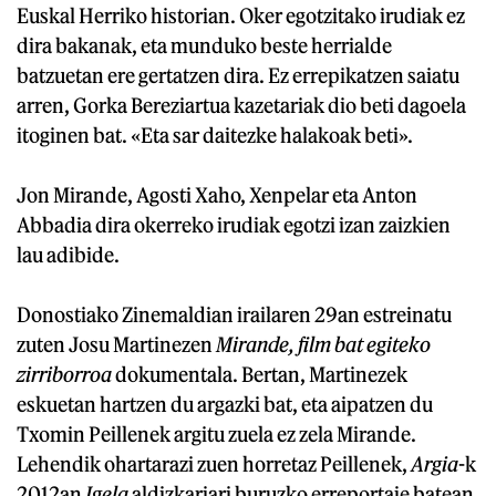
Euskal Herriko historian. Oker egotzitako irudiak ez
dira bakanak, eta munduko beste herrialde
batzuetan ere gertatzen dira. Ez errepikatzen saiatu
arren, Gorka Bereziartua kazetariak dio beti dagoela
itoginen bat. «Eta sar daitezke halakoak beti».
Jon Mirande, Agosti Xaho, Xenpelar eta Anton
Abbadia dira okerreko irudiak egotzi izan zaizkien
lau adibide.
Donostiako Zinemaldian irailaren 29an estreinatu
zuten Josu Martinezen
Mirande, film bat egiteko
zirriborroa
dokumentala. Bertan, Martinezek
eskuetan hartzen du argazki bat, eta aipatzen du
Txomin Peillenek argitu zuela ez zela Mirande.
Lehendik ohartarazi zuen horretaz Peillenek,
Argia
-k
2012an
Igela
aldizkariari buruzko erreportaje batean