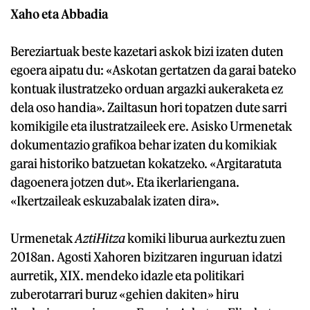
Xaho eta Abbadia
Bereziartuak beste kazetari askok bizi izaten duten
egoera aipatu du: «Askotan gertatzen da garai bateko
kontuak ilustratzeko orduan argazki aukeraketa ez
dela oso handia». Zailtasun hori topatzen dute sarri
komikigile eta ilustratzaileek ere. Asisko Urmenetak
dokumentazio grafikoa behar izaten du komikiak
garai historiko batzuetan kokatzeko. «Argitaratuta
dagoenera jotzen dut». Eta ikerlariengana.
«Ikertzaileak eskuzabalak izaten dira».
Urmenetak
AztiHitza
komiki liburua aurkeztu zuen
2018an. Agosti Xahoren bizitzaren inguruan idatzi
aurretik, XIX. mendeko idazle eta politikari
zuberotarrari buruz «gehien dakiten» hiru