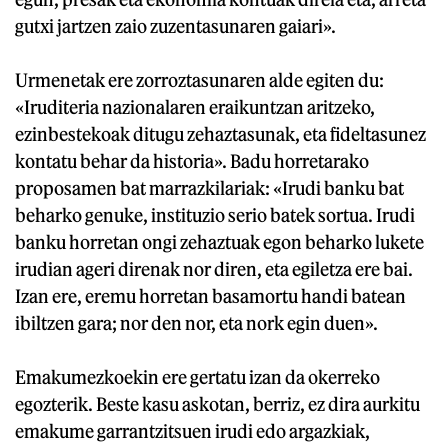
gutxi jartzen zaio zuzentasunaren gaiari».
Urmenetak ere zorroztasunaren alde egiten du:
«Iruditeria nazionalaren eraikuntzan aritzeko,
ezinbestekoak ditugu zehaztasunak, eta fideltasunez
kontatu behar da historia». Badu horretarako
proposamen bat marrazkilariak: «Irudi banku bat
beharko genuke, instituzio serio batek sortua. Irudi
banku horretan ongi zehaztuak egon beharko lukete
irudian ageri direnak nor diren, eta egiletza ere bai.
Izan ere, eremu horretan basamortu handi batean
ibiltzen gara; nor den nor, eta nork egin duen».
Emakumezkoekin ere gertatu izan da okerreko
egozterik. Beste kasu askotan, berriz, ez dira aurkitu
emakume garrantzitsuen irudi edo argazkiak,