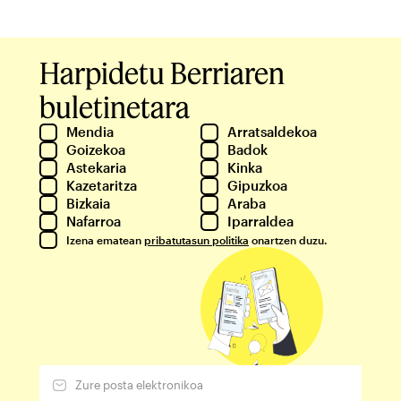
Harpidetu Berriaren
buletinetara
Mendia
Arratsaldekoa
Goizekoa
Badok
Astekaria
Kinka
Kazetaritza
Gipuzkoa
Bizkaia
Araba
Nafarroa
Iparraldea
Izena ematean
pribatutasun politika
onartzen duzu.