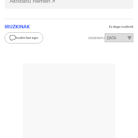
Aktibatu hemen
IRUZKINAK
Ez dago iruzkinik
Iruzkin bat egin
ORDENATU