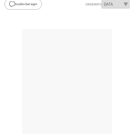
Iruzkin bat egin
ORDENATU