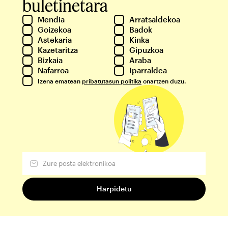
buletinetara
Mendia
Arratsaldekoa
Goizekoa
Badok
Astekaria
Kinka
Kazetaritza
Gipuzkoa
Bizkaia
Araba
Nafarroa
Iparraldea
Izena ematean
pribatutasun politika
onartzen duzu.