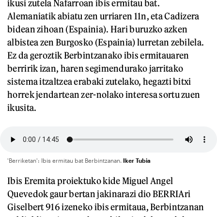
ikusi zutela Nafarroan ibis ermitau bat.
Alemaniatik abiatu zen urriaren 11n, eta Cadizera
bidean zihoan (Espainia). Hari buruzko azken
albistea zen Burgosko (Espainia) lurretan zebilela.
Ez da geroztik Berbintzanako ibis ermitauaren
berririk izan, haren segimendurako jarritako
sistema itzaltzea erabaki zutelako, hegazti bitxi
horrek jendartean zer-nolako interesa sortu zuen
ikusita.
'Berriketan': Ibis ermitau bat Berbintzanan.
Iker Tubia
Ibis Eremita proiektuko kide Miguel Angel
Quevedok gaur bertan jakinarazi dio BERRIAri
Giselbert 916 izeneko ibis ermitaua, Berbintzanan