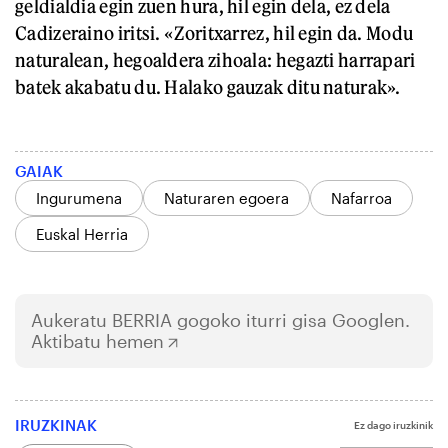
geldialdia egin zuen hura, hil egin dela, ez dela
Cadizeraino iritsi. «Zoritxarrez, hil egin da. Modu
naturalean, hegoaldera zihoala: hegazti harrapari
batek akabatu du. Halako gauzak ditu naturak».
GAIAK
Ingurumena
Naturaren egoera
Nafarroa
Euskal Herria
Aukeratu
BERRIA
gogoko iturri gisa Googlen.
Aktibatu hemen
IRUZKINAK
Ez dago iruzkinik