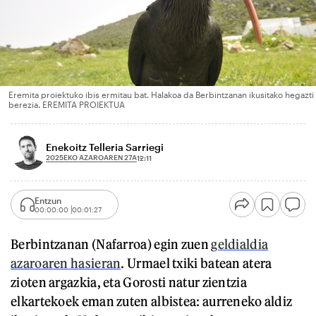
Eremita proiektuko ibis ermitau bat. Halakoa da Berbintzanan ikusitako hegazti
berezia. EREMITA PROIEKTUA
Enekoitz Telleria Sarriegi
2025EKO AZAROAREN 27A
12:11
Entzun
00:00:00
00:01:27
Berbintzanan (Nafarroa) egin zuen
geldialdia
azaroaren hasieran
. Urmael txiki batean atera
zioten argazkia, eta Gorosti natur zientzia
elkartekoek eman zuten albistea: aurreneko aldiz