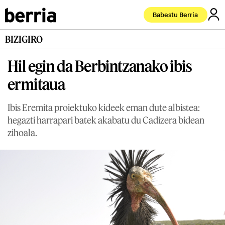
Babestu Berria
BIZIGIRO
Hil egin da Berbintzanako ibis
ermitaua
Ibis Eremita proiektuko kideek eman dute albistea:
hegazti harrapari batek akabatu du Cadizera bidean
zihoala.