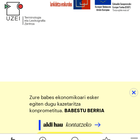
Zure babes ekonomikoari esker
egiten dugu kazetaritza
konprometitua.
BABESTU BERRIA
Egin zure ekarpena