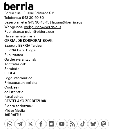
Berria.eus - Euskal Editorea SM
Telefonoa: 943 30 40 30
Bezero arreta: 943 30 43 45 | laguna@berria.eus
Webgunea:
webgunea@berria.eus
Publizitatea:
publi@bidera.eus
Harremanetan jarri
ORRIALDE KORPORATIBOAK
Ezagutu BERRIA Taldea
BERRIA berri bloga
Publizitatea
Galdera-erantzunak
Kontratazioak
Sarebide
LEGEA
Lege informazioa
Pribatutasun politika
Cookieak
cc Lizentzia
Kanal etikoa
BESTELAKO ZERBITZUAK
Bidera zerbitzuak
Midas Media
JARRAITU