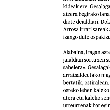
kideak ere. Gesalaga
atzera begirako lana
diote deialdiari. D
Arrosa irrati sareak
izango dute ospakiz
Alabaina, iragan ast
jaialdian sortu zen 
sabelera», Gesalag
arratsaldeetako mag
bertatik, ostiralean
osteko lehen kaleko
atera eta kaleko sen
urteurrenak bat egi