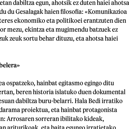
etan dabiltza egun, ahotsik ez duten haiei ahots
du du Gesalagak haien filosofia: «Komunikazioa
teres ekonomiko eta politikoei erantzuten dien
 hor mezu, ekintza eta mugimendu batzuek ez
zuk zeuk sortu behar dituzu, eta ahotsa haiei
belera»
ea ospatzeko, hainbat egitasmo egingo ditu
ertan, beren historia islatuko duen dokumental
suan dabiltza buru-belarri. Hala Bedi irratiko
 darama proiektua, eta hainbat protagonista
n: Arrosaren sorreran ibilitako kideak,
an ariturikoak, eta baita egungo irratietako