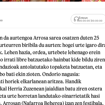
Entzun
00
00:00:00
00:00:00
an da aurtengoa Arrosa sarea osatzen duten 25
urteurren biribila du aurten: hogei urte igaro dir
k. Lehen hazia, ordea, urtebete lehenago erein
o irrati libre batzuetako hainbat kide bildu ziren
dazioak antolatutako topaketa batzuetan, eta
o bati ekin zioten. Ondorio nagusia:
ti horiek elkarlanean aritzea. Handik
al Herria Zuzenean jaialdian batu ziren ostera
 eta urte horretan landutako oinarrietatik hasi
. Arrosan (Nafarroa Beherea) izan zen festibala,