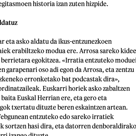
 egitasmoen historia izan zuten hizpide.
ldatuz
ar eta asko aldatu da ikus-entzunezkoen
aiek erabiltzeko modua ere. Arrosa sareko kidee
i berrietara egokitzea. «Irratia entzuteko modue
en garapenari oso adi egon da Arrosa, eta zentzu
zkeneko erronketako bat podcastak dira»,
rdinatzaileak. Euskarri horiek asko zabaltzen
 baita Euskal Herrian ere, eta gero eta
ok txertatu dituzte beren eskaintzen artean.
Webgunean entzuteko edo sareko irratiek
 sortzen hasi dira, eta datorren denboraldirak
rri izango dituzte.