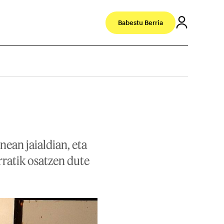
Babestu Berria
nean jaialdian, eta
rratik osatzen dute