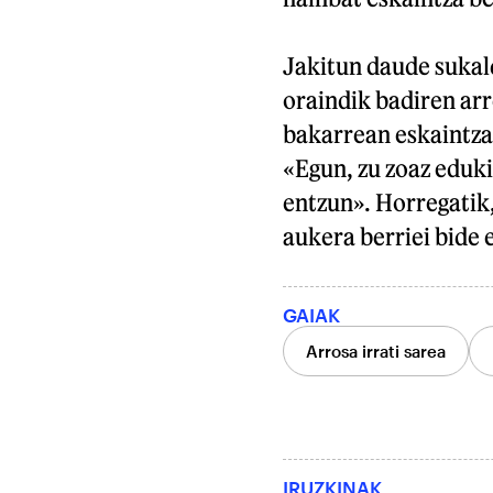
Jakitun daude sukal
oraindik badiren arr
bakarrean eskaintza 
«Egun, zu zoaz eduki
entzun». Horregatik,
aukera berriei bide
GAIAK
Arrosa irrati sarea
IRUZKINAK