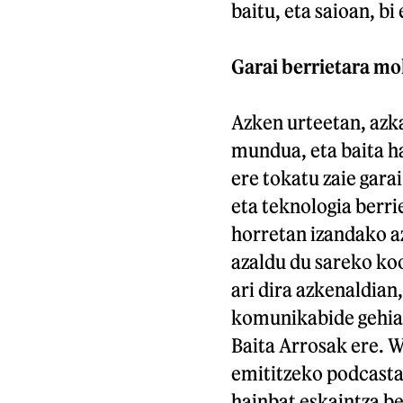
baitu, eta saioan, bi
Garai berrietara mo
Azken urteetan, azk
mundua, eta baita h
ere tokatu zaie gara
eta teknologia berri
horretan izandako a
azaldu du sareko koo
ari dira azkenaldian,
komunikabide gehiag
Baita Arrosak ere. 
emititzeko podcastak
hainbat eskaintza be