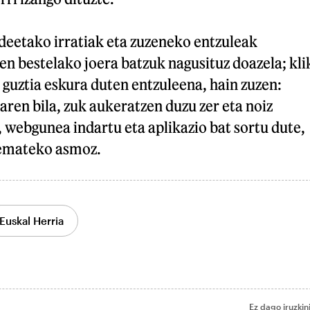
deetako irratiak eta zuzeneko entzuleak
en bestelako joera batzuk nagusituz doazela; kli
guztia eskura duten entzuleena, hain zuzen:
aren bila, zuk aukeratzen duzu zer eta noiz
 webgunea indartu eta aplikazio bat sortu dute,
 emateko asmoz.
Euskal Herria
Ez dago iruzkin