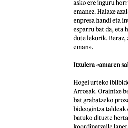
asko ere inguru horr
emanez. Halaxe azal
enpresa handi eta in
esparru bat da, eta
dute lekurik. Beraz, 
eman».
Itzulera «amaren sa
Hogei urteko ibilbid
Arrosak. Oraintxe b
bat grabatzeko proze
bideogintza taldeak
batuko dituzte berta
koordinatzaile lanet