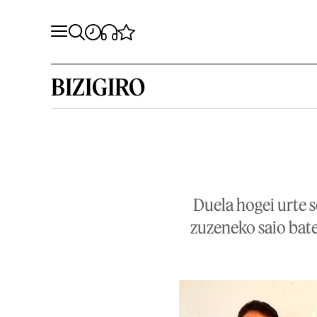
BIZIGIRO
Duela hogei urte s
zuzeneko saio bate