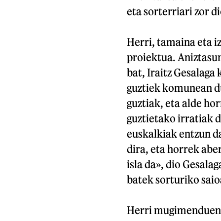
eta sorterriari zor d
Herri, tamaina eta i
proiektua. Aniztasun
bat, Iraitz Gesalaga
guztiek komunean du
guztiak, eta alde ho
guztietako irratiak 
euskalkiak entzun d
dira, eta horrek ab
isla da», dio Gesalag
batek sorturiko saio
Herri mugimenduen bu