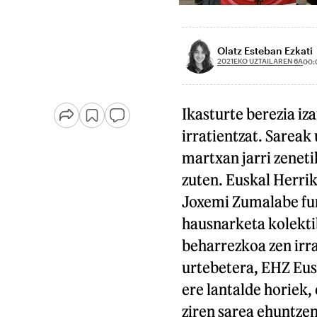
Olatz Esteban Ezkati
2021EKO UZTAILAREN 6A
00:
Ikasturte berezia iz
irratientzat. Sareak 
martxan jarri zeneti
zuten. Euskal Herrik
Joxemi Zumalabe fun
hausnarketa kolektib
beharrezkoa zen irra
urtebetera, EHZ Eusk
ere lantalde horiek,
ziren sarea ehuntzen