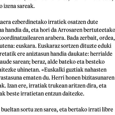
io izena sareak.
zaera ezberdinetako irratiek osatzen dute
a handia da, eta hori da Arrosaren bertuteetak
 koordinatzailearen arabera. Bada zerbait, ordea,
tena: euskara. Euskaraz sortzen dituzte eduki
rretatik ere aniztasun handia daukate: herrialde
daude sarean; beraz, alde bateko eta besteko
aitezke uhinetan. «Euskalki guztiak nahasten
erastasuna ematen du. Herri honen bizitasunaren
ak. Izan ere, irratiak trukean aritzen dira, eta
ak beste irratietan entzun daitezke.
eltan sortu zen sarea, eta bertako irrati libre