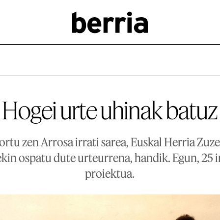
Hogei urte uhinak batuz
ortu zen Arrosa irrati sarea, Euskal Herria Zuze
kin ospatu dute urteurrena, handik. Egun, 25 i
proiektua.