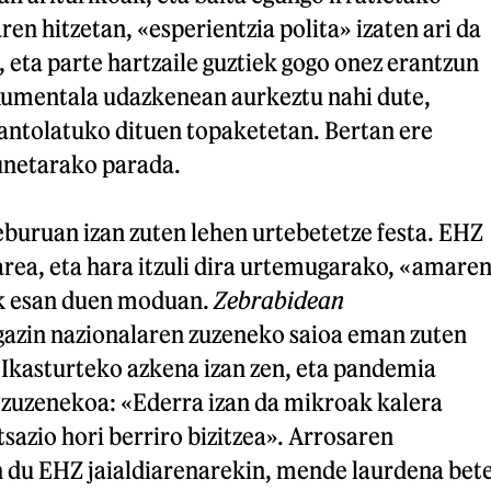
ren hitzetan, «esperientzia polita» izaten ari da
, eta parte hartzaile guztiek gogo onez erantzun
okumentala udazkenean aurkeztu nahi dute,
 antolatuko dituen topaketetan. Bertan ere
unetarako parada.
eburuan izan zuten lehen urtebetetze festa. EHZ
sarea, eta hara itzuli dira urtemugarako, «amare
ak esan duen moduan.
Zebrabidean
azin nazionalaren zuzeneko saioa eman zuten
. Ikasturteko azkena izan zen, eta pandemia
 zuzenekoa: «Ederra izan da mikroak kalera
tsazio hori berriro bizitzea». Arrosaren
n du EHZ jaialdiarenarekin, mende laurdena bet