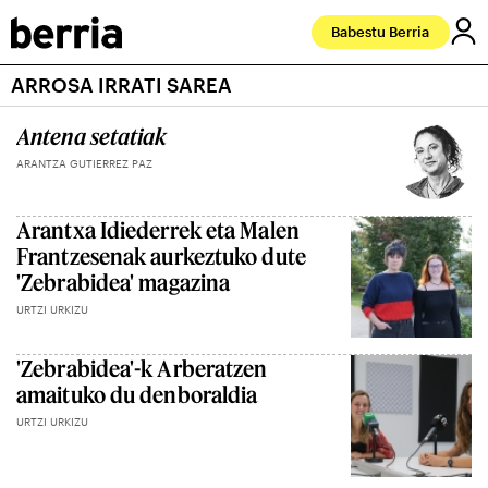
Babestu Berria
ARROSA IRRATI SAREA
Antena setatiak
ARANTZA GUTIERREZ PAZ
Arantxa Idiederrek eta Malen
Frantzesenak aurkeztuko dute
'Zebrabidea' magazina
URTZI URKIZU
'Zebrabidea'-k Arberatzen
amaituko du denboraldia
URTZI URKIZU