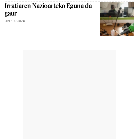
Irratiaren Nazioarteko Eguna da
gaur
URTZI URKIZU