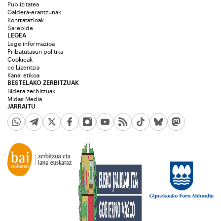
Publizitatea
Galdera-erantzunak
Kontratazioak
Sarebide
LEGEA
Lege informazioa
Pribatutasun politika
Cookieak
cc Lizentzia
Kanal etikoa
BESTELAKO ZERBITZUAK
Bidera zerbitzuak
Midas Media
JARRAITU