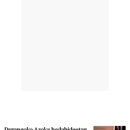
Durangoko Azoka hedabideetan